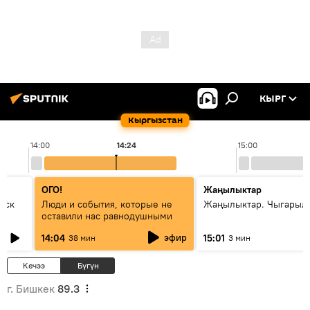
КЫРГ
Кыргызстан
14:00
14:24
15:00
ОГО!
Жаңылыктар
уск
Люди и события, которые не
Жаңылыктар. Чыгарыл
оставили нас равнодушными
эфир
14:04
15:01
38 мин
3 мин
Кечээ
Бүгүн
г. Бишкек
89.3