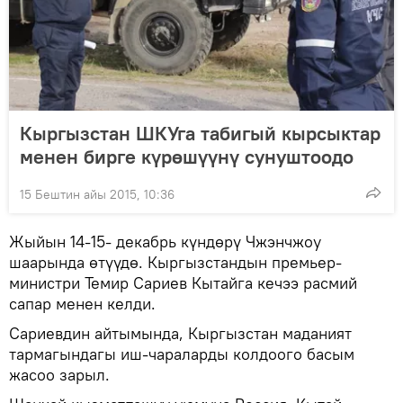
Кыргызстан ШКУга табигый кырсыктар
менен бирге күрөшүүнү сунуштоодо
15 Бештин айы 2015, 10:36
Жыйын 14-15- декабрь күндөрү Чжэнчжоу
шаарында өтүүдө. Кыргызстандын премьер-
министри Темир Сариев Кытайга кечээ расмий
сапар менен келди.
Сариевдин айтымында, Кыргызстан маданият
тармагындагы иш-чараларды колдоого басым
жасоо зарыл.