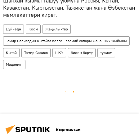
Шанхай кызматташуу уюмуна Россия, Кытай,
Казакстан, Кыргызстан, Тажикстан жана Өзбекстан
мамлекеттери кирет.
Дүйнөдө
Коом
Жаңылыктар
Темир Сариевдин Кытайга болгон расмий сапары жана ШКУ жыйыны
Кытай
Темир Сариев
ШКУ
билим берүү
туризм
Маданият
Кыргызстан