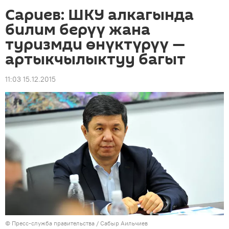
Сариев: ШКУ алкагында
билим берүү жана
туризмди өнүктүрүү —
артыкчылыктуу багыт
11:03 15.12.2015
©
Пресс-служба правительства / Сабыр Аильчиев