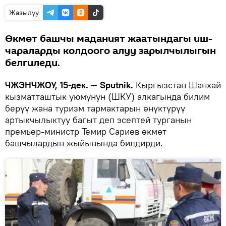
Жазылуу
Өкмөт башчы маданият жаатындагы иш-
чараларды колдоого алуу зарылчылыгын
белгиледи.
ЧЖЭНЧЖОУ, 15-дек. — Sputnik.
Кыргызстан Шанхай
кызматташтык уюмунун (ШКУ) алкагында билим
берүү жана туризм тармактарын өнүктүрүү
артыкчылыктуу багыт деп эсептей турганын
премьер-министр Темир Сариев өкмөт
башчылардын жыйынында билдирди.