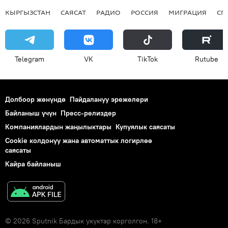
КЫРГЫЗСТАН
САЯСАТ
РАДИО
РОССИЯ
МИГРАЦИЯ
СП
Telegram
VK
ТikТоk
Rutube
Долбоор жөнүндө
Пайдалануу эрежелери
Байланыш үчүн
Пресс-релиздер
Компаниялардын жаңылыктары
Купуялык саясаты
Cookie колдонуу жана автоматтык логирлөө
саясаты
Кайра байланыш
© 2026 Sputnik Бардык укуктар корголгон. 18+