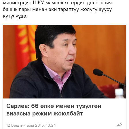
министрдин ШКУ мамлекеттердин делегация
башчылары менен эки тараптуу жолугушуусу
күтүлүүдө.
Сариев: 66 өлкө менен түзүлгөн
визасыз режим жоюлбайт
12 Бештин айы 2015, 10:24