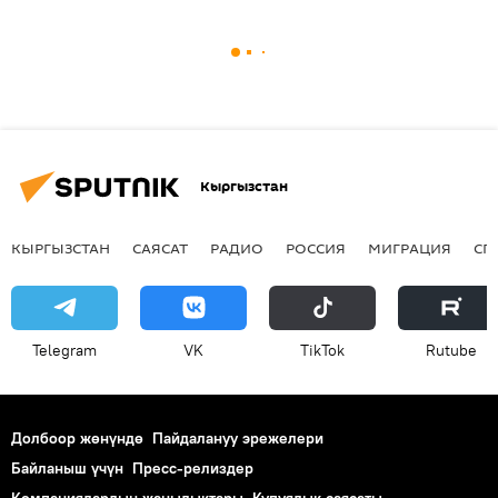
Кыргызстан
КЫРГЫЗСТАН
САЯСАТ
РАДИО
РОССИЯ
МИГРАЦИЯ
СП
Telegram
VK
ТikТоk
Rutube
Долбоор жөнүндө
Пайдалануу эрежелери
Байланыш үчүн
Пресс-релиздер
Компаниялардын жаңылыктары
Купуялык саясаты