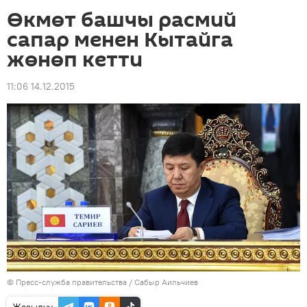
Өкмөт башчы расмий
сапар менен Кытайга
жөнөп кетти
11:06 14.12.2015
©
Пресс-служба правительства / Сабыр Аильчиев
Жазылуу