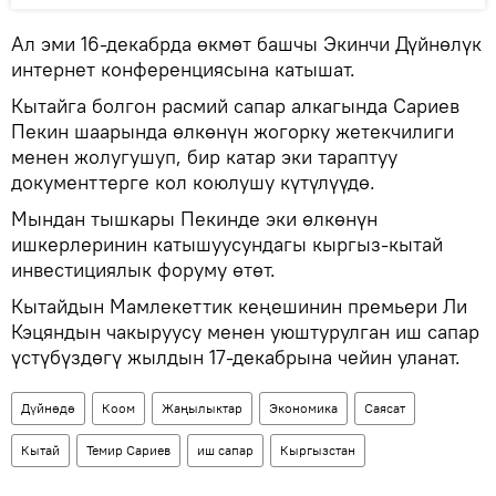
Ал эми 16-декабрда өкмөт башчы Экинчи Дүйнөлүк
интернет конференциясына катышат.
Кытайга болгон расмий сапар алкагында Сариев
Пекин шаарында өлкөнүн жогорку жетекчилиги
менен жолугушуп, бир катар эки тараптуу
документтерге кол коюлушу күтүлүүдө.
Мындан тышкары Пекинде эки өлкөнүн
ишкерлеринин катышуусундагы кыргыз-кытай
инвестициялык форуму өтөт.
Кытайдын Мамлекеттик кеңешинин премьери Ли
Кэцяндын чакыруусу менен уюштурулган иш сапар
үстүбүздөгү жылдын 17-декабрына чейин уланат.
Дүйнөдө
Коом
Жаңылыктар
Экономика
Саясат
Кытай
Темир Сариев
иш сапар
Кыргызстан