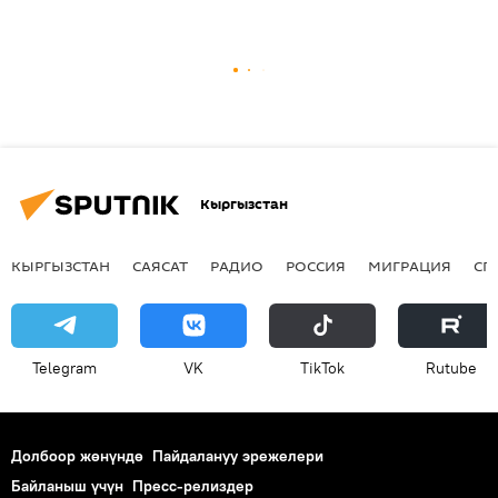
Кыргызстан
КЫРГЫЗСТАН
САЯСАТ
РАДИО
РОССИЯ
МИГРАЦИЯ
СП
Telegram
VK
ТikТоk
Rutube
Долбоор жөнүндө
Пайдалануу эрежелери
Байланыш үчүн
Пресс-релиздер