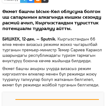
Өкмөт башчы Ысык-Көл облусуна болгон
иш сапарынын алкагында кышкы сезонду
расмий ачып, Кыргызстандын туристтик
потенциалы тууралуу айтты.
БИШКЕК, 12-дек. — Sputnik.
Кыргызстандын 66
өлкө менен визасыз режими жокко чыгарылбай
турганын премьер-министр Темир Сариев Каракол
шаарындагы республикадагы туризм тармагын
өнүктүрүү боюнча көчмө жыйында билдирди.
Өкмөт башчы акыркы учурда визасыз режим
киргизилген өлкөлөр менен бул режимди жоюу
тууралуу талкуулар болуп жатканын белгилеп,
өкмөт бул режимди жойбой турганын белгиледи.