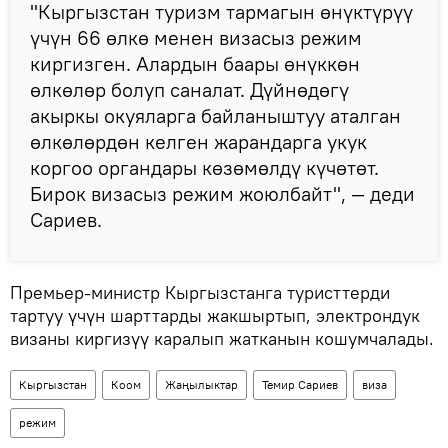
"Кыргызстан туризм тармагын өнүктүрүү
үчүн 66 өлкө менен визасыз режим
киргизген. Алардын баары өнүккөн
өлкөлөр болуп саналат. Дүйнөдөгү
акыркы окуяларга байланыштуу аталган
өлкөлөрдөн келген жарандарга укук
коргоо органдары көзөмөлдү күчөтөт.
Бирок визасыз режим жоюлбайт", — деди
Сариев.
Премьер-министр Кыргызстанга туристтерди
тартуу үчүн шарттарды жакшыртып, электрондук
визаны киргизүү каралып жатканын кошумчалады.
Кыргызстан
Коом
Жаңылыктар
Темир Сариев
виза
режим