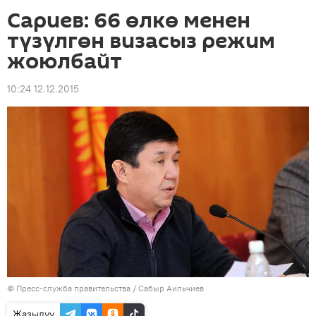
Сариев: 66 өлкө менен
түзүлгөн визасыз режим
жоюлбайт
10:24 12.12.2015
©
Пресс-служба правительства / Сабыр Аильчиев
Жазылуу