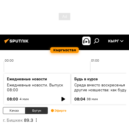
КЫРГ
Кыргызстан
00:00
01:00
Ежедневные новости
Будь в курсе
Ежедневные новости. Выпуск
Среда вместо воскресенья и
08:00
другие новшества: как будут
проходить выборы в КР?
08:00
08:04
4 мин
38 мин
Кечээ
Бүгүн
Эфирге
г. Бишкек
89.3