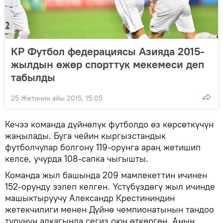
КР Футбол федерациясы Азияда 2015-
жылдын өжөр спорттук мекемеси деп
табылды
25 Жетинин айы 2015, 15:05
Кечээ команда дүйнөлүк футболдо өз көрсөткүчүн
жаңылады. Буга чейин кыргызстандык
футболчулар болгону 119-орунга араң жетишип
келсе, учурда 108-сапка чыгышты.
Команда жыл башында 209 мамлекеттин ичинен
152-орунду ээлеп келген. Үстүбүздөгү жыл ичинде
машыктыруучу Александр Крестининдин
жетекчилиги менен Дүйнө чемпионатынын тандоо
турунун алкагында сегиз оюн өткөргөн. Анын