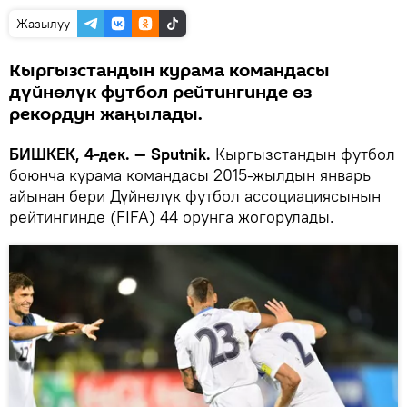
Жазылуу
Кыргызстандын курама командасы
дүйнөлүк футбол рейтингинде өз
рекордун жаңылады.
БИШКЕК, 4-дек. — Sputnik.
Кыргызстандын футбол
боюнча курама командасы 2015-жылдын январь
айынан бери Дүйнөлүк футбол ассоциациясынын
рейтингинде (FIFA) 44 орунга жогорулады.