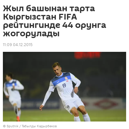
Жыл башынан тарта
Кыргызстан FIFA
рейтингинде 44 орунга
жогорулады
11:09 04.12.2015
©
Sputnik / Табылды Кадырбеков