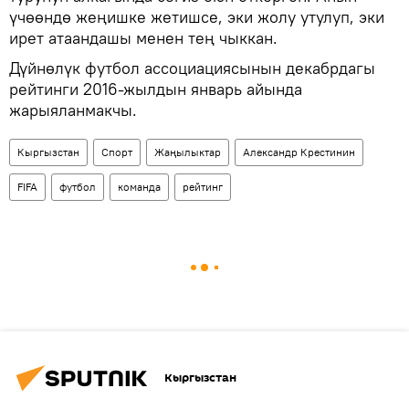
үчөөндө жеңишке жетишсе, эки жолу утулуп, эки
ирет атаандашы менен тең чыккан.
Дүйнөлүк футбол ассоциациясынын декабрдагы
рейтинги 2016-жылдын январь айында
жарыяланмакчы.
Кыргызстан
Спорт
Жаңылыктар
Александр Крестинин
FIFA
футбол
команда
рейтинг
Кыргызстан