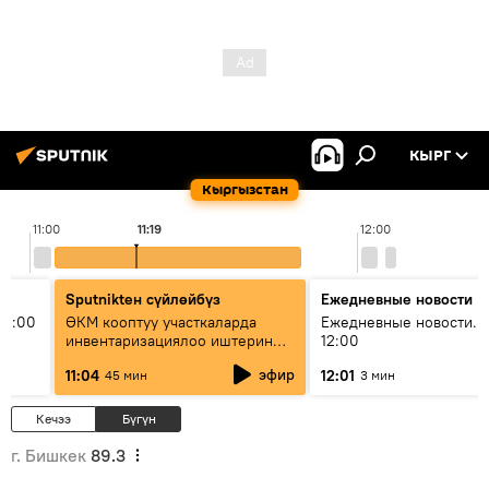
КЫРГ
Кыргызстан
11:00
11:19
12:00
Sputnikteн сүйлөйбүз
Ежедневные новости
11:00
ӨКМ кооптуу участкаларда
Ежедневные новости. 
инвентаризациялоо иштерин
12:00
жүргүзүүдө — иш кайсы этапта?
эфир
11:04
12:01
45 мин
3 мин
Кечээ
Бүгүн
г. Бишкек
89.3