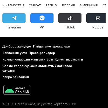
КЫРГЫЗСТАН
САЯСАТ
РАДИО
РОССИЯ
МИГРАЦИЯ
СП
Telegram
VK
ТikТоk
Rutube
Долбоор жөнүндө
Пайдалануу эрежелери
Байланыш үчүн
Пресс-релиздер
Компаниялардын жаңылыктары
Купуялык саясаты
Cookie колдонуу жана автоматтык логирлөө
саясаты
Кайра байланыш
© 2026 Sputnik Бардык укуктар корголгон. 18+