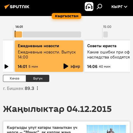
КЫРГ
Кыргызстан
14:01
15:00
Ежедневные новости
Советы юриста
үн
Ежедневные новости. Выпуск
Какие ошибки при оф
14:00
наследства обходятся 
дорого - советы юрист
эфир
14:01
14:06
5 мин
40 мин
Кечээ
Бүгүн
г. Бишкек
89.3
Жаңылыктар 04.12.2015
Кыргызды улут катары тааныткан үч
нерсе — "Манас", ак калпак жана