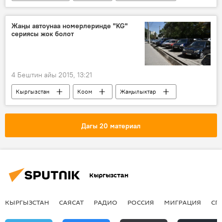
Кыргызстандын түштүгүндө болгон жер титирөө
Жаңы автоунаа номерлеринде "KG"
сериясы жок болот
4 Бештин айы 2015, 13:21
Кыргызстан
Коом
Жаңылыктар
Тайырбек Сарпашев
номер
унаа
каттоо
Дагы 20 материал
Кыргызстан
КЫРГЫЗСТАН
САЯСАТ
РАДИО
РОССИЯ
МИГРАЦИЯ
СП