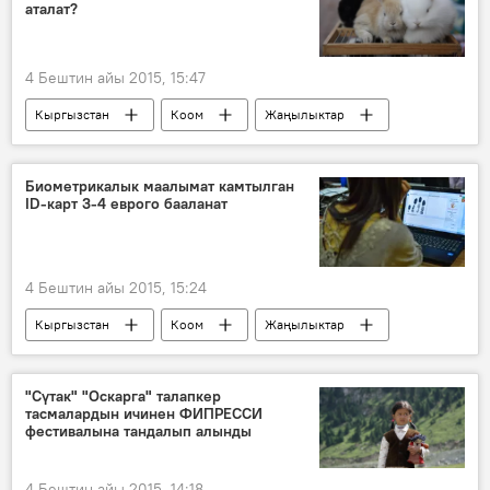
аталат?
4 Бештин айы 2015, 15:47
Кыргызстан
Коом
Жаңылыктар
бала
мал
жаныбарлар
жылкы
жаш курак
Биометрикалык маалымат камтылган
ID-карт 3-4 еврого бааланат
4 Бештин айы 2015, 15:24
Кыргызстан
Коом
Жаңылыктар
Калктын биометрикалык маалыматын чогултуу жараяны кызуу жүрүүдө
паспорт
Биометрикалык маалыматтар
"Сүтак" "Оскарга" талапкер
тасмалардын ичинен ФИПРЕССИ
каттоо
фестивалына тандалып алынды
4 Бештин айы 2015, 14:18