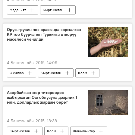
Маданият
Кыргызстан
Жаңылыктар
АКШ
Оскар
Мирлан Абдыкалыковдун "Сүтак" тасмасы
Орус-грузин чек арасында кармалган
КР төө буурчагын Түркияга өткөрүү
тасма
фестиваль
маселеси чечилди
"Сүтак" тасмасы дүйнөнү багынтууда
4 Бештин айы 2015, 14:09
Окуялар
Кыргызстан
Коом
Жаңылыктар
Түркия
төө буурчак
экспорт
Россия
Азербайжан жер титирөөдөн
жабыркаган Ош облусуна дээрлик 1
млн. долларлык жардам берет
4 Бештин айы 2015, 13:38
Кыргызстан
Коом
Жаңылыктар