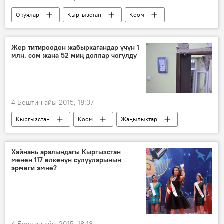
Окуялар
Кыргызстан
Коом
Видео
Жаңылыктар
Бишкек
Ош базары
автобус
милиция
Жер титирөөдөн жабыркагандар үчүн 1
млн. сом жана 52 миң доллар чогулду
уюлдук телефон
4 Бештин айы 2015, 18:37
Кыргызстан
Коом
Жаңылыктар
Ош
жардам
акча
атайын эсеп
Хайнань аралындагы Кыргызстан
менен 117 өлкөнүн сулууларынын
эрмеги эмне?
4 Бештин айы 2015, 18:18