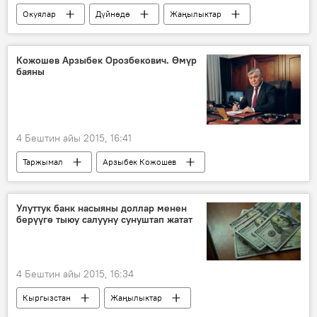
Окуялар
Дүйнөдө
Жаңылыктар
Афганистан
"Талибан" кыймылы
лидер
Кожошев Арзыбек Орозбекович. Өмүр
баяны
4 Бештин айы 2015, 16:41
Таржымал
Арзыбек Кожошев
Өмүр баяны
Улуттук банк насыяны доллар менен
берүүгө тыюу салууну сунуштап жатат
4 Бештин айы 2015, 16:34
Кыргызстан
Жаңылыктар