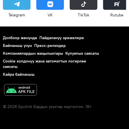
Telegram
VK
ТikТоk
Rutube
Долбоор жөнүндө
Пайдалануу эрежелери
Байланыш үчүн
Пресс-релиздер
Компаниялардын жаңылыктары
Купуялык саясаты
Cookie колдонуу жана автоматтык логирлөө
саясаты
Кайра байланыш
© 2026 Sputnik Бардык укуктар корголгон. 18+