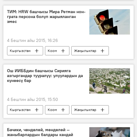
Экономика
Улуттук банк
валюта
насыя
ТИМ: HRW башчысы Мира Ретман нон-
грата персона болуп жарыяланган
эмес
4 Бештин айы 2015, 16:26
Кыргызстан
Коом
Жаңылыктар
Мира Ритман
укук
чет өлкө
Ош ИИББдин башчысы Сирияга
азгыргандар тууралуу: улуулардын да
күнөөсү бар
4 Бештин айы 2015, 15:50
Кыргызстан
Коом
Жаңылыктар
Сирия
Ош
Сүйүн Өмүрзаков
терроризм
Бачики, чөндөлөй, мөндөлөй —
жаныбарлардын балдары кандай