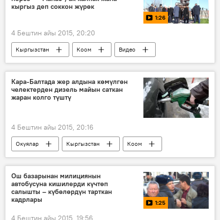
кыргыз деп соккон жүрөк
1:26
4 Бештин айы 2015, 20:20
Кыргызстан
Коом
Видео
Жаңылыктар
Темир Сариев
Саякбай Каралаев
манасчы
Кара-Балтада жер алдына көмүлгөн
челектерден дизель майын саткан
айкел
жаран колго түштү
4 Бештин айы 2015, 20:16
Окуялар
Кыргызстан
Коом
Жаңылыктар
май
дизель
иликтөө
челек
унаа
Ош базарынан милициянын
автобусуна кишилерди күчтөп
салышты – күбөлөрдүн тарткан
кадрлары
1:25
4 Бештин айы 2015, 19:56