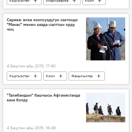
Кыргызстан
Инфографика
Коом
Жаңылыктар
МКК
автоунаа
номер
Сариев: өлкө коопсуздугун сактоодо
"Манас" менен каада-салттын орду
чоң
4 Бештин айы 2015, 17:40
Кыргызстан
Коом
Жаңылыктар
Манас
Темир Сариев
эстелик
манасчы
"Талибандын" башчысы Афганистанда
каза болду
4 Бештин айы 2015, 16:48