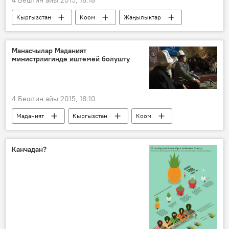
Кыргызстан
Коом
Жаңылыктар
Кытай
Самидин кызы Таттыбүбү
конкурс
Манасчылар Маданият
министрлигинде иштемей болушту
4 Бештин айы 2015, 18:10
Маданият
Кыргызстан
Коом
Жаңылыктар
Манас
Темир Сариев
манасчы
саат
Канчадан?
театр