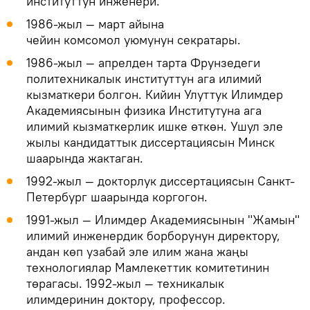
институттун инженери.
1986-жыл — март айына
чейин комсомол уюмунун секратары.
1986-жыл — апрелден тарта Фрунзедеги
политехникалык институттун ага илимий
кызматкери болгон. Кийин Улуттук Илимдер
Академиясынын физика Институтуна ага
илимий кызматкерлик ишке өткөн. Ушул эле
жылы кандидаттык диссертациясын Минск
шаарында жактаган.
1992-жыл — докторлук диссертациясын Санкт-
Петербург шаарында коргогон.
1991-жыл — Илимдер Академиясынын "Жамын"
илимий инженердик борборунун директору,
андан көп узабай эле илим жана жаңы
технологиялар Мамлекеттик комитетинин
төрагасы. 1992-жыл — техникалык
илимдеринин доктору, профессор.