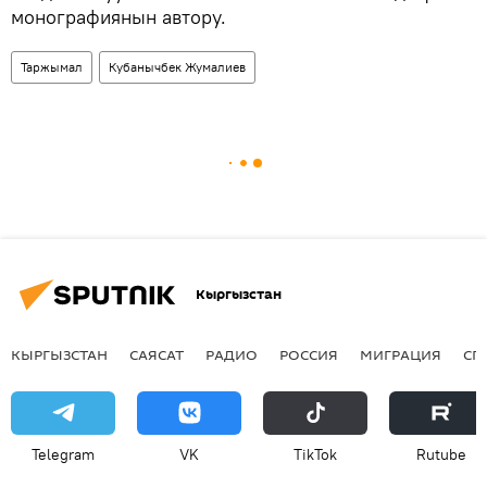
монографиянын автору.
Таржымал
Кубанычбек Жумалиев
Кыргызстан
КЫРГЫЗСТАН
САЯСАТ
РАДИО
РОССИЯ
МИГРАЦИЯ
СП
Telegram
VK
ТikТоk
Rutube