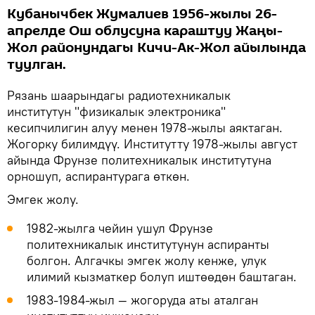
Кубанычбек Жумалиев 1956-жылы 26-
апрелде Ош облусуна караштуу Жаңы-
Жол районундагы Кичи-Ак-Жол айылында
туулган.
Рязань шаарындагы радиотехникалык
институтун "физикалык электроника"
кесипчилигин алуу менен 1978-жылы аяктаган.
Жогорку билимдүү. Институтту 1978-жылы август
айында Фрунзе политехникалык институтуна
орношуп, аспирантурага өткөн.
Эмгек жолу.
1982-жылга чейин ушул Фрунзе
политехникалык институтунун аспиранты
болгон. Алгачкы эмгек жолу кенже, улук
илимий кызматкер болуп иштөөдөн баштаган.
1983-1984-жыл — жогоруда аты аталган