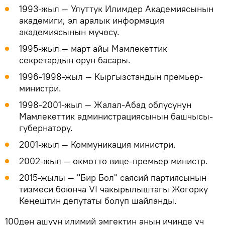
1993-жыл — Улуттук Илимдер Академиясынын
академиги, эл аралык информация
академиясынын мүчөсү.
1995-жыл — март айы Мамлекеттик
секретардын орун басары.
1996-1998-жыл — Кыргызстандын премьер-
министри.
1998-2001-жыл — Жалал-Абад облусунун
Мамлекеттик администрациясынын башчысы-
губернатору.
2001-жыл — Коммуникация министри.
2002-жыл — өкмөттө вице-премьер министр.
2015-жылы — "Бир Бол" саясий партиясынын
тизмеси боюнча VI чакырылыштагы Жогорку
Кеңештин депутаты болуп шайланды.
100дөн ашуун илимий эмгектин анын ичинде үч