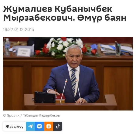
Жумалиев Кубанычбек
Мырзабекович. Өмүр баян
16:32 01.12.2015
©
Sputnik / Табылды Кадырбеков
Жазылуу