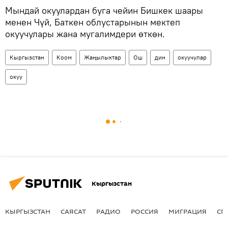
Мындай окуулардан буга чейин Бишкек шаары
менен Чүй, Баткен облустарынын мектеп
окуучулары жана мугалимдери өткөн.
Кыргызстан
Коом
Жаңылыктар
Ош
дин
окуучулар
окуу
Кыргызстан
КЫРГЫЗСТАН
САЯСАТ
РАДИО
РОССИЯ
МИГРАЦИЯ
СП