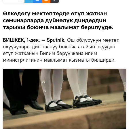
Өлкөдөгү мектептерде өтүп жаткан
семинарларда дүйнөлүк диндердин
тарыхы боюнча маалымат берилүүдө.
БИШКЕК, 1-дек. — Sputnik.
Ош облусунун мектеп
окуучулары дин таануу боюнча атайын окуудан
өтүп жатканын Билим берүү жана илим
министрлигинин маалымат кызматы билдирди.