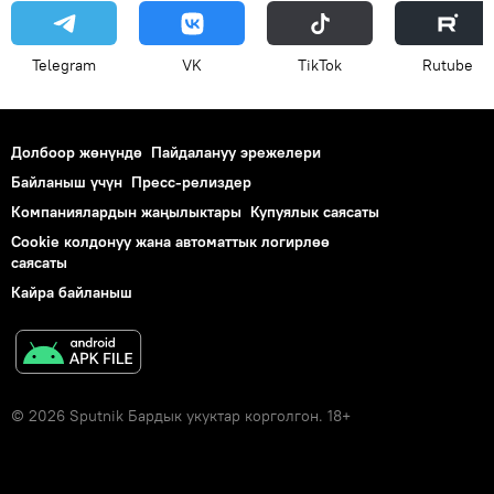
Telegram
VK
ТikТоk
Rutube
Долбоор жөнүндө
Пайдалануу эрежелери
Байланыш үчүн
Пресс-релиздер
Компаниялардын жаңылыктары
Купуялык саясаты
Cookie колдонуу жана автоматтык логирлөө
саясаты
Кайра байланыш
© 2026 Sputnik Бардык укуктар корголгон. 18+