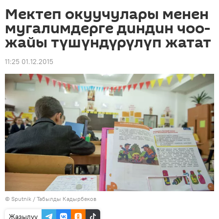
Мектеп окуучулары менен
мугалимдерге диндин чоо-
жайы түшүндүрүлүп жатат
11:25 01.12.2015
©
Sputnik / Табылды Кадырбеков
Жазылуу