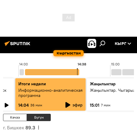
КЫРГ
Кыргызстан
14:00
14:38
15:00
Итоги недели
Жаңылыктар
уск
Информационно-аналитическая
Жаңылыктар. Чыгарыл
программа
эфир
14:04
15:01
36 мин
7 мин
Кечээ
Бүгүн
г. Бишкек
89.3