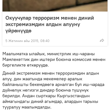
Окуучулар терроризм менен диний
экстремизмдин алдын алууну
үйрөнүүдө
5 Жетинин айы 2015, 08:40
Маалыматка ылайык, министрлик иш-чараны
Мамлекеттик дин иштери боюнча комиссия менен
биргеликте өткөрүүдө.
Диний экстремизм менен терроризмдин алдын
алуу, дин жаатында мекемелер аралык
байланышты бекемдөөгө арналган бул иш-чарада
дүйнөлүк негизги диндер боюнча түшүнүк
берилди. Андан сырткары Кыргызстандын
аймагындагы диний агымдар, алардын тарыхы
тууралуу маалымдалды.