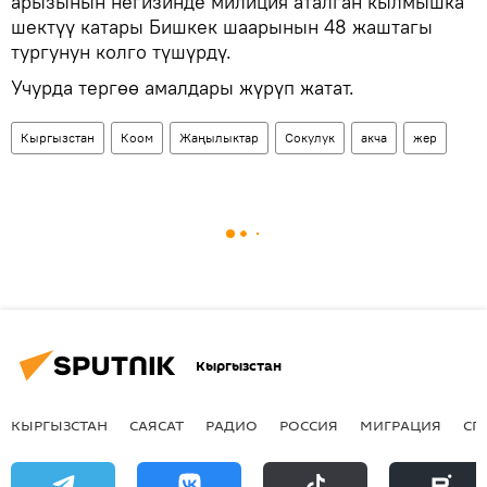
арызынын негизинде милиция аталган кылмышка
шектүү катары Бишкек шаарынын 48 жаштагы
тургунун колго түшүрдү.
Учурда тергөө амалдары жүрүп жатат.
Кыргызстан
Коом
Жаңылыктар
Сокулук
акча
жер
Кыргызстан
КЫРГЫЗСТАН
САЯСАТ
РАДИО
РОССИЯ
МИГРАЦИЯ
СП