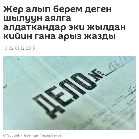
Жер алып берем деген
шылуун аялга
алдаткандар эки жылдан
кийин гана арыз жазды
10:32 01.12.2015
©
Sputnik / Табылды Кадырбеков