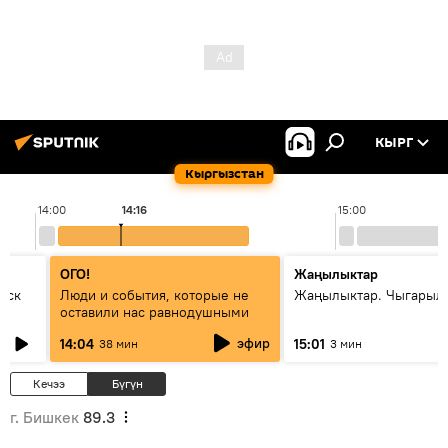
КЫРГ
Кыргызстан
14:00
14:16
15:00
ОГО!
Жаңылыктар
уск
Люди и события, которые не
Жаңылыктар. Чыгарыл
оставили нас равнодушными
эфир
14:04
15:01
38 мин
3 мин
Кечээ
Бүгүн
г. Бишкек
89.3