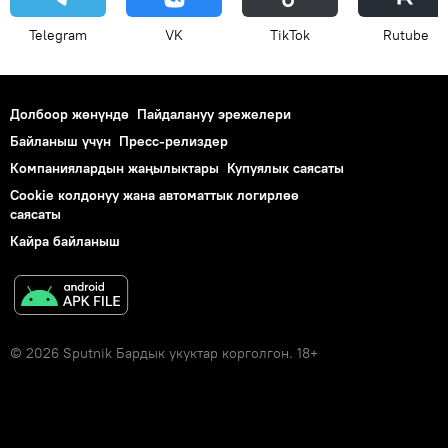
Telegram
VK
ТikТоk
Rutube
Долбоор жөнүндө
Пайдалануу эрежелери
Байланыш үчүн
Пресс-релиздер
Компаниялардын жаңылыктары
Купуялык саясаты
Cookie колдонуу жана автоматтык логирлөө
саясаты
Кайра байланыш
© 2026 Sputnik Бардык укуктар корголгон. 18+