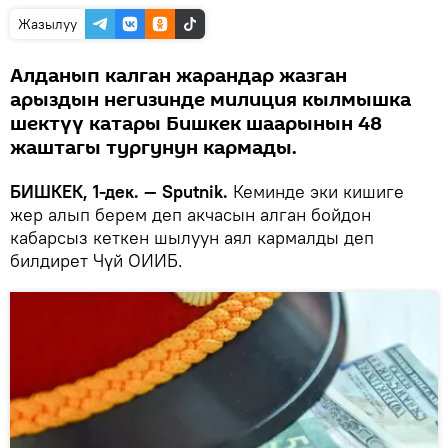
Жазылуу
Алданып калган жарандар жазган
арыздын негизинде милиция кылмышка
шектүү катары Бишкек шаарынын 48
жаштагы тургунун кармады.
БИШКЕК, 1-дек. — Sputnik.
Кеминде эки кишиге
жер алып берем деп акчасын алган бойдон
кабарсыз кеткен шылуун аял кармалды деп
билдирет Чүй ОИИБ.