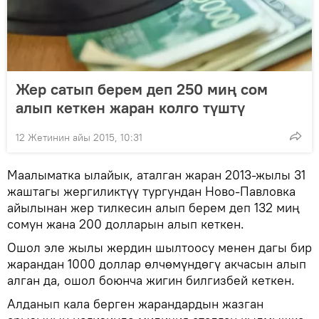
Жер сатып берем деп 250 миң сом
алып кеткен жаран колго түштү
12 Жетинин айы 2015, 10:31
Маалыматка ылайык, аталган жаран 2013-жылы 31
жаштагы жергиликтүү тургундан Ново-Павловка
айылынан жер тилкесин алып берем деп 132 миң
сомун жана 200 долларын алып кеткен.
Ошол эле жылы жердин шылтоосу менен дагы бир
жарандан 1000 доллар өлчөмүндөгү акчасын алып
алган да, ошол боюнча жигин билгизбей кеткен.
Алданып кала берген жарандардын жазган