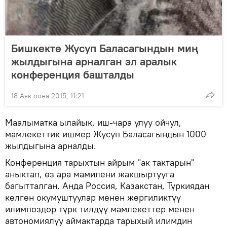
Бишкекте Жусуп Баласагындын миң
жылдыгына арналган эл аралык
конференция башталды
18 Аяк оона 2015, 11:21
Маалыматка ылайык, иш-чара улуу ойчул,
мамлекеттик ишмер Жусуп Баласагындын 1000
жылдыгына арналды.
Конференция тарыхтын айрым "ак тактарын"
аныктап, өз ара мамилени жакшыртууга
багытталган. Анда Россия, Казакстан, Түркиядан
келген окумуштуулар менен жергиликтүү
илимпоздор түрк тилдүү мамлекеттер менен
автономиялуу аймактарда тарыхый илимдин