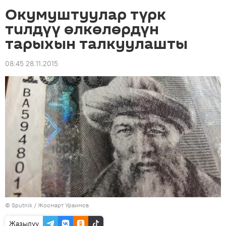
Окумуштуулар түрк
тилдүү өлкөлөрдүн
тарыхын талкуулашты
08:45 28.11.2015
©
Sputnik
/ Жоомарт Ураимов
Жазылуу