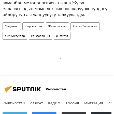
заманбап методологиясын жана Жусуп
Баласагындын мамлекеттик башкаруу жөнүндөгү
ойлорунун актуалдуулугу талкууланды.
Маданият
Кыргызстан
Жаңылыктар
Жусуп Баласагын
окумуштуулар
конференция
институт
Кыргызстан
КЫРГЫЗСТАН
САЯСАТ
РАДИО
РОССИЯ
МИГРАЦИЯ
СП