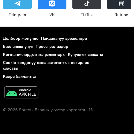
Telegram
VK
ТikТоk
Rutube
Долбоор жөнүндө
Пайдалануу эрежелери
Байланыш үчүн
Пресс-релиздер
Компаниялардын жаңылыктары
Купуялык саясаты
Cookie колдонуу жана автоматтык логирлөө
саясаты
Кайра байланыш
© 2026 Sputnik Бардык укуктар корголгон. 18+