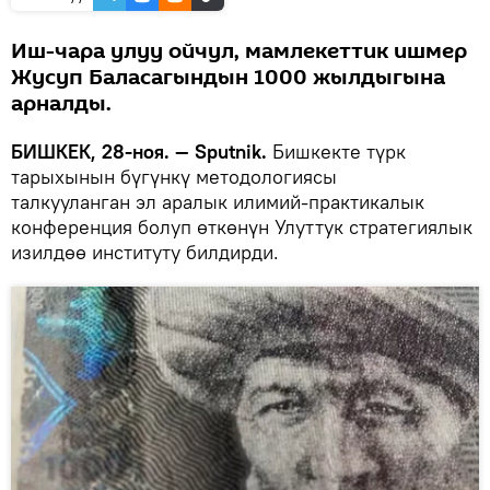
Иш-чара улуу ойчул, мамлекеттик ишмер
Жусуп Баласагындын 1000 жылдыгына
арналды.
БИШКЕК, 28-ноя. — Sputnik.
Бишкекте түрк
тарыхынын бүгүнкү методологиясы
талкууланган эл аралык илимий-практикалык
конференция болуп өткөнүн Улуттук стратегиялык
изилдөө институту билдирди.