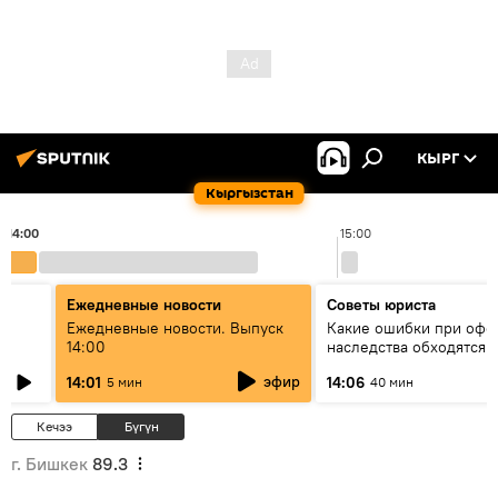
КЫРГ
Кыргызстан
14:00
15:00
Ежедневные новости
Советы юриста
үн
Ежедневные новости. Выпуск
Какие ошибки при оф
14:00
наследства обходятся 
дорого - советы юрист
эфир
14:01
14:06
5 мин
40 мин
Кечээ
Бүгүн
г. Бишкек
89.3