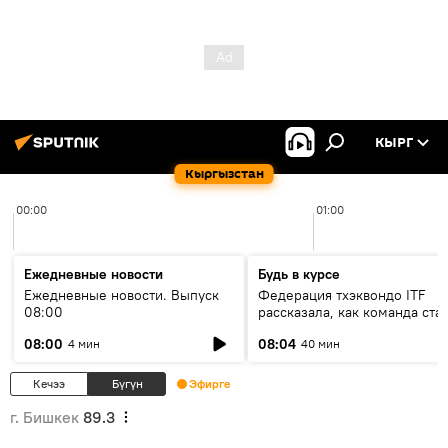
КЫРГ
Кыргызстан
00:00
01:00
Ежедневные новости
Будь в курсе
Ежедневные новости. Выпуск
Федерация тхэквондо ITF
08:00
рассказала, как команда ста
жертвой мошенников
08:00
08:04
4 мин
40 мин
Кечээ
Бүгүн
Эфирге
г. Бишкек
89.3