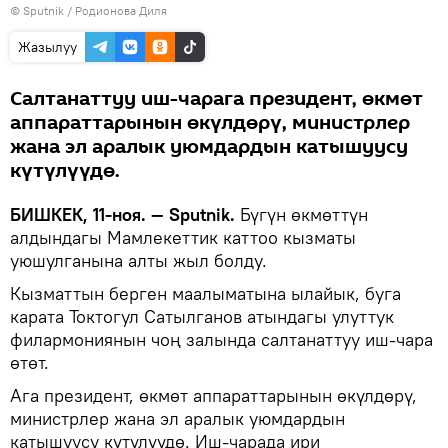
©
Sputnik
/ Родионова Диля
Жазылуу
Салтанаттуу иш-чарага президент, өкмөт
аппараттарынын өкүлдөрү, министрлер
жана эл аралык уюмдардын катышуусу
күтүлүүдө.
БИШКЕК, 11-ноя. — Sputnik.
Бүгүн өкмөттүн
алдындагы Мамлекеттик каттоо кызматы
уюшулганына алты жыл болду.
Кызматтын берген маалыматына ылайык, буга
карата Токтогул Сатылганов атындагы улуттук
филармониянын чоң залында салтанаттуу иш-чара
өтөт.
Ага президент, өкмөт аппараттарынын өкүлдөрү,
министрлер жана эл аралык уюмдардын
катышуусу күтүлүүдө. Иш-чарада ири