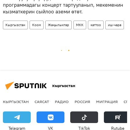
программадагы концерт тартууланып, мекеменин
кызматкерин сыйлоо аземи өтөт.
Кыргызстан
Коом
Жаңылыктар
МКК
каттоо
иш-чара
Кыргызстан
КЫРГЫЗСТАН
САЯСАТ
РАДИО
РОССИЯ
МИГРАЦИЯ
СП
Telegram
VK
ТikТоk
Rutube