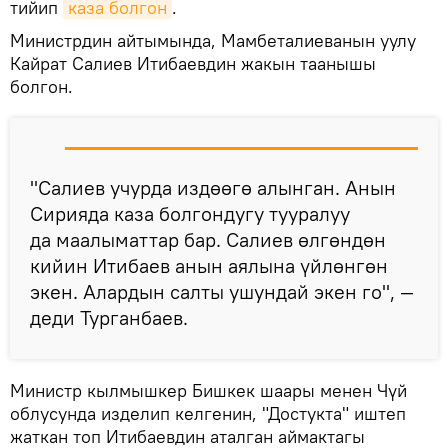
тийип
каза болгон
.
Министрдин айтымында, Мамбеталиеванын уулу
Кайрат Салиев Итибаевдин жакын таанышы
болгон.
"Салиев учурда издөөгө алынган. Анын
Сирияда каза болгондугу тууралуу
да маалыматтар бар. Салиев өлгөндөн
кийин Итибаев анын аялына үйлөнгөн
экен. Алардын салты ушундай экен го", —
деди Турганбаев.
Министр кылмышкер Бишкек шаары менен Чүй
облусунда изделип келгенин, "Достукта" иштеп
жаткан топ Итибаевдин аталган аймактагы