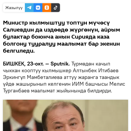
Жазылуу
Министр кылмыштуу топтун мүчөсү
Салиевдин да издөөдө жүргөнүн, айрым
булактар боюнча анын Сирияда каза
болгону тууралуу маалымат бар экенин
белгиледи.
БИШКЕК, 23-окт. — Sputnik.
Түрмөдөн качып
чыккан кооптуу кылмышкер Алтынбек Итибаев
Эркингүл Мамбеталиева аттуу жаранга таандык
үйдө жашырынып келгенин ИИМ башчысы Мелис
Турганбаев маалымат жыйынында билдирди.