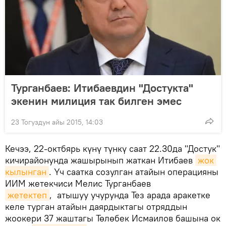
Турганбаев: Итибаевдин "Достукта"
экенин милиция так билген эмес
23 Тогуздун айы 2015, 14:03
Кечээ, 22-октбярь күнү түнкү саат 22.30да "Достук"
кичирайонунда жашырынып жаткан Итибаев
жок 
кылынган
. Үч саатка созулган атайын операцияны
ИИМ жетекчиси Мелис Турганбаев
жетектеп
, атышуу учурунда Тез арада аракетке
келе турган атайын даярдыктагы отряддын
жоокери 37 жаштагы Төлөбек Исмаилов башына ок