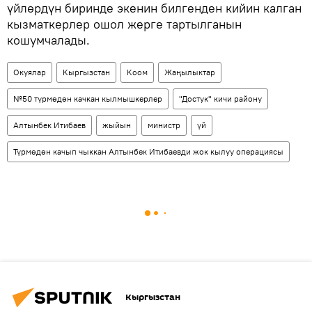
үйлөрдүн биринде экенин билгенден кийин калган
кызматкерлер ошол жерге тартылганын
кошумчалады.
Окуялар
Кыргызстан
Коом
Жаңылыктар
№50 түрмөдөн качкан кылмышкерлер
"Достук" кичи району
Алтынбек Итибаев
жыйын
министр
үй
Түрмөдөн качып чыккан Алтынбек Итибаевди жок кылуу операциясы
Кыргызстан