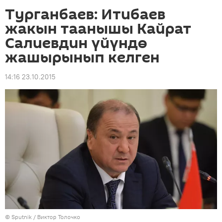
Турганбаев: Итибаев
жакын таанышы Кайрат
Салиевдин үйүндө
жашырынып келген
14:16 23.10.2015
©
Sputnik
/ Виктор Толочко