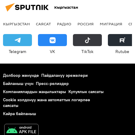
Кыргызстан
КЫРГЫЗСТАН
САЯСАТ
РАДИО
РОССИЯ
МИГРАЦИЯ
СП
Telegram
VK
ТikТоk
Rutube
Долбоор жөнүндө
Пайдалануу эрежелери
Байланыш үчүн
Пресс-релиздер
Компаниялардын жаңылыктары
Купуялык саясаты
Cookie колдонуу жана автоматтык логирлөө
саясаты
Кайра байланыш