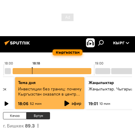
КЫРГ
Кыргызстан
18:00
18:18
19:00
Тема дня
Жаңылыктар
уск
Инвестиции без границ: почему
Жаңылыктар. Чыгарыл
Кыргызстан оказался в центре
внимания бизнеса
эфир
18:06
19:01
52 мин
10 мин
Кечээ
Бүгүн
г. Бишкек
89.3