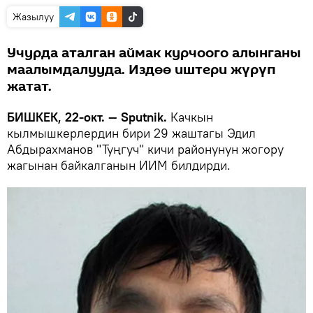
Жазылуу
Учурда аталган аймак курчоого алынганы
маалымдалууда. Издөө иштери жүрүп
жатат.
БИШКЕК, 22-окт. — Sputnik.
Качкын
кылмышкерлердин бири 29 жаштагы Эдил
Абдырахманов "Туңгуч" кичи районунун жогору
жагынан байкалганын ИИМ билдирди.