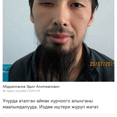
Абдрахманов Эдил Алимжанович
© пресс-служба ГСИН КР
Учурда аталган аймак курчоого алынганы
маалымдалууда. Издөө иштери жүрүп жатат.