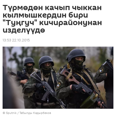
Түрмөдөн качып чыккан
кылмышкердин бири
"Туңгуч" кичирайонунан
изделүүдө
13:53 22.10.2015
©
Sputnik / Табылды Кадырбеков