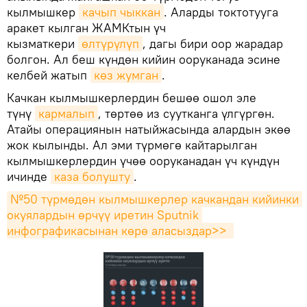
кылмышкер
качып чыккан
. Аларды токтотууга
аракет кылган ЖАМКтын үч
кызматкери
өлтүрүлүп
, дагы бири оор жарадар
болгон. Ал беш күндөн кийин ооруканада эсине
келбей жатып
көз жумган
.
Качкан кылмышкерлердин бешөө ошол эле
түнү
кармалып
, төртөө из суутканга үлгүргөн.
Атайы операциянын натыйжасында алардын экөө
жок кылынды. Ал эми түрмөгө кайтарылган
кылмышкерлердин үчөө ооруканадан үч күндүн
ичинде
каза болушту
.
№50 түрмөдөн кылмышкерлер качкандан кийинки 
окуялардын өрчүү иретин Sputnik 
инфографикасынан көрө аласыздар>> 