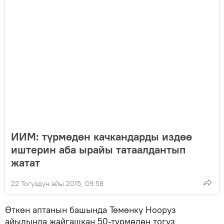
ИИМ: түрмөдөн качкандарды издөө
иштерин аба ырайы татаалдантып
жатат
22 Тогуздун айы 2015, 09:58
Өткөн аптанын башында Төмөнкү Нооруз
айылында жайгашкан 50-түрмөдөн тогуз