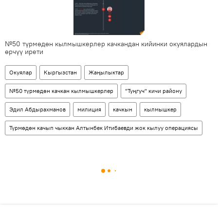
№50 түрмөдөн кылмышкерлер качкандан кийинки окуялардын
өрчүү ирети
Окуялар
Кыргызстан
Жаңылыктар
№50 түрмөдөн качкан кылмышкерлер
"Туңгуч" кичи району
Эдил Абдырахманов
милиция
качкын
кылмышкер
Түрмөдөн качып чыккан Алтынбек Итибаевди жок кылуу операциясы