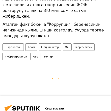
жетекчилиги аталган жер тилкесин ЖОЖ
ректорунун аялына 310 миң сомго сатып
жиберишкен.
Аталган факт боюнча "Коррупция" беренесинин
негизинде кылмыш иши козголду. Учурда тергөө
амалдары жүрүп жатат.
Кыргызстан
Коом
Жаңылыктар
Ош
жер тилкеси
инфраструктура
жер
гектар
Кыргызстан