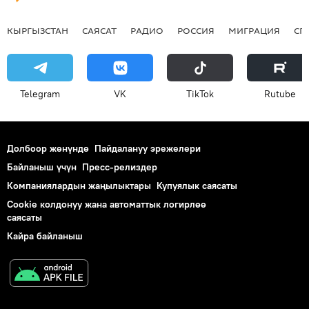
КЫРГЫЗСТАН
САЯСАТ
РАДИО
РОССИЯ
МИГРАЦИЯ
СП
Telegram
VK
ТikТоk
Rutube
Долбоор жөнүндө
Пайдалануу эрежелери
Байланыш үчүн
Пресс-релиздер
Компаниялардын жаңылыктары
Купуялык саясаты
Cookie колдонуу жана автоматтык логирлөө
саясаты
Кайра байланыш