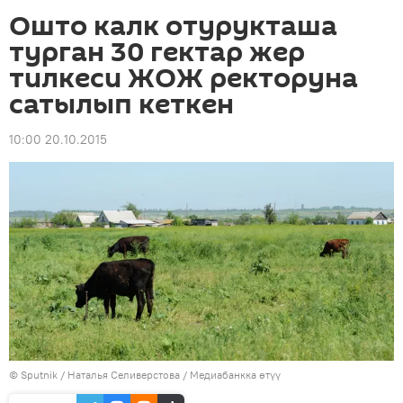
Ошто калк отурукташа
турган 30 гектар жер
тилкеси ЖОЖ ректоруна
сатылып кеткен
10:00 20.10.2015
©
Sputnik
/ Наталья Селиверстова
/
Медиабанкка өтүү