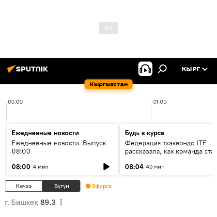
КЫРГ
Кыргызстан
00:00
01:00
Ежедневные новости
Будь в курсе
Ежедневные новости. Выпуск
Федерация тхэквондо ITF
08:00
рассказала, как команда ста
жертвой мошенников
08:00
08:04
4 мин
40 мин
Кечээ
Бүгүн
Эфирге
г. Бишкек
89.3