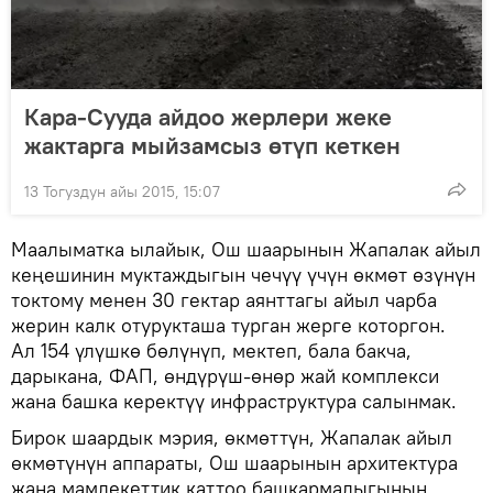
Кара-Сууда айдоо жерлери жеке
жактарга мыйзамсыз өтүп кеткен
13 Тогуздун айы 2015, 15:07
Маалыматка ылайык, Ош шаарынын Жапалак айыл
кеңешинин муктаждыгын чечүү үчүн өкмөт өзүнүн
токтому менен 30 гектар аянттагы айыл чарба
жерин калк отурукташа турган жерге которгон.
Ал 154 үлүшкө бөлүнүп, мектеп, бала бакча,
дарыкана, ФАП, өндүрүш-өнөр жай комплекси
жана башка керектүү инфраструктура салынмак.
Бирок шаардык мэрия, өкмөттүн, Жапалак айыл
өкмөтүнүн аппараты, Ош шаарынын архитектура
жана мамлекеттик каттоо башкармалыгынын