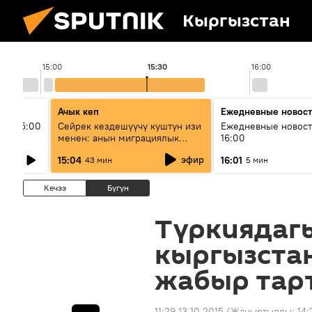
Кыргызстан
15:00
15:30
16:00
Ачык кеп
Ежедневные новос
ыш 15:00
Сейрек кездешүүчү куштун изи
Ежедневные новост
менен: анын миграциялык
16:00
жолу эмнеден кабар берет?
эфир
15:04
16:01
43 мин
5 мин
Кечээ
Бүгүн
Түркиядаг
кыргызста
жабыр тар
11:29 13.10.2015
(Жаңыртылды:
14: