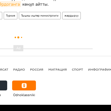
Эрдоганга
көңүл айтты.
Түркия
Тышкы иштер министрлиги
жардыруу
ЯСАТ
РАДИО
РОССИЯ
МИГРАЦИЯ
СПОРТ
ИНФОГРАФИ
e
Odnoklassniki