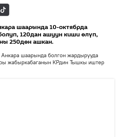
нкара шаарында 10-октябрда
олуп, 120дан ашуун киши өлүп,
ны 250дөн ашкан.
Анкара шаарында болгон жардырууда
ры жабыркабаганын КРдин Тышкы иштер