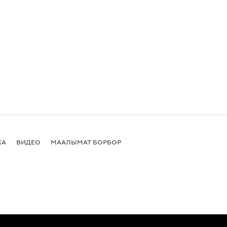
КА
ВИДЕО
МААЛЫМАТ БОРБОР