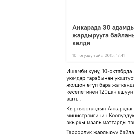
Анкарада 30 адамд
жардырууга байлан
келди
10 Тогуздун айы 2015, 17:41
Ишемби күнү, 10-октябрда
уюмдар тарабынан уюштур
жолдон өтүп бара жатканд
кесепетинен 120дан ашуун
ашты.
Кыргызстандын Анкарадаг
министрлигинин Коопузду
акыркы маалыматтарды так
Террордук жардыруу байл