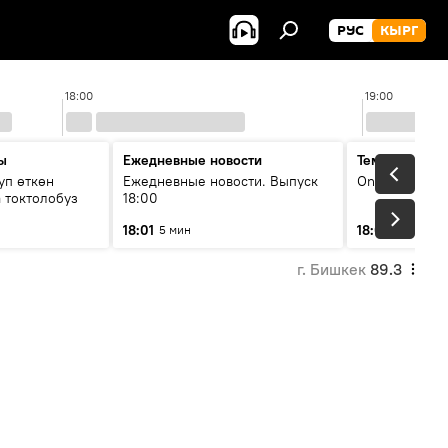
РУС
КЫРГ
18:00
19:00
ы
Ежедневные новости
Тема дня
уп өткөн
Ежедневные новости. Выпуск
On air
 токтолобуз
18:00
18:01
18:07
5 мин
30 мин
г. Бишкек
89.3