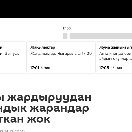
17:00
ти
Жаңылыктар
Жума жыйынтыг
и. Выпуск
Жаңылыктар. Чыгарылыш 17:00
Апта ичинде бол
айрым окуяларга
17:01
17:05
3 мин
45 мин
ы жардыруудан
ндык жарандар
ткан жок
27 14.12.2021
)