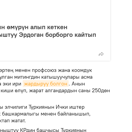
ын өмүрүн алып кеткен
ыштуу Эрдоган борборго кайтып
 эртең менен профсоюз жана коомдук
улган митингдин катышуучулары асма
а эки ири
жардыруу болгон
. Анын
 киши өлүп, жарат алгандардын саны 250дөн
ы элчилиги Түркиянын Ички иштер
к башкармалыгы менен байланышып,
тап жатат.
аныштуу КРдин башчысы Түркиянын