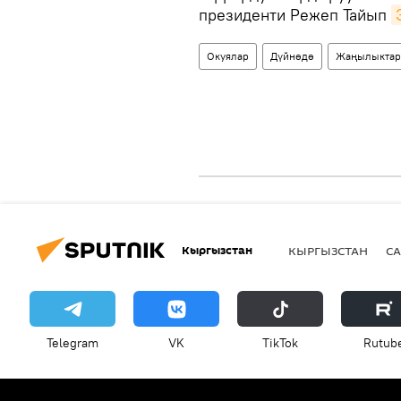
президенти Режеп Тайып
Окуялар
Дүйнөдө
Жаңылыктар
Кыргызстан
КЫРГЫЗСТАН
СА
Telegram
VK
ТikТоk
Rutub