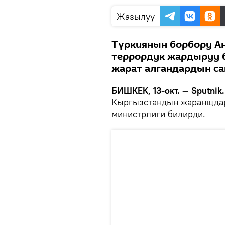
Жазылуу
Түркиянын борбору А
террордук жардыруу б
жарат алгандардын са
БИШКЕК, 13-окт. — Sputnik.
Кыргызстандын жаранщда
министрлиги билирди.