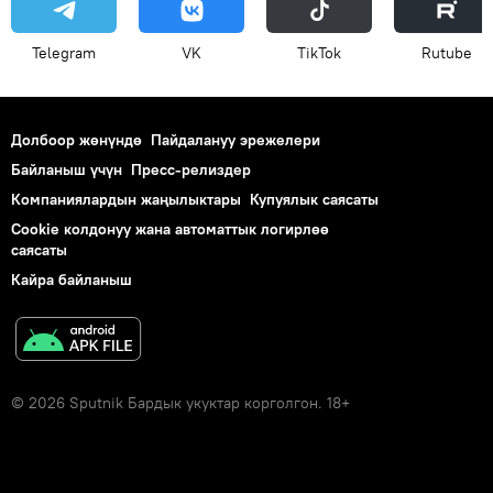
Telegram
VK
ТikТоk
Rutube
Долбоор жөнүндө
Пайдалануу эрежелери
Байланыш үчүн
Пресс-релиздер
Компаниялардын жаңылыктары
Купуялык саясаты
Cookie колдонуу жана автоматтык логирлөө
саясаты
Кайра байланыш
© 2026 Sputnik Бардык укуктар корголгон. 18+