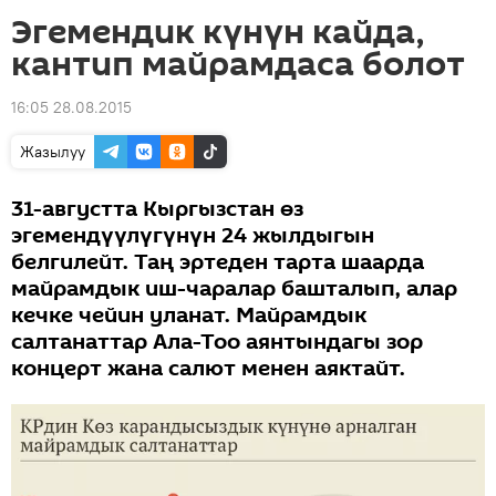
Эгемендик күнүн кайда,
кантип майрамдаса болот
16:05 28.08.2015
Жазылуу
31-августта Кыргызстан өз
эгемендүүлүгүнүн 24 жылдыгын
белгилейт. Таң эртеден тарта шаарда
майрамдык иш-чаралар башталып, алар
кечке чейин уланат. Майрамдык
салтанаттар Ала-Тоо аянтындагы зор
концерт жана салют менен аяктайт.