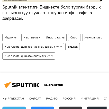
Sputnik агенттиги Бишкекте боло турган бардык
эң кызыктуу окуялар жөнүндө инфографика
даярдады.
Маданият
Кыргызстан
Инфографика
Спорт
Жаңылыктар
Кыргызстандын көз карандысыздык күнү
Бишкек
Кыргызстандын эгемендүүлүк күнү
Кыргызстан
КЫРГЫЗСТАН
САЯСАТ
РАДИО
РОССИЯ
МИГРАЦИЯ
СП