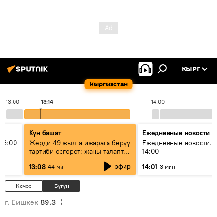
КЫРГ
Кыргызстан
13:00
13:14
14:00
Күн башат
Ежедневные новости
13:00
Жерди 49 жылга ижарага берүү
Ежедневные новости. 
тартиби өзгөрөт: жаңы талаптар
14:00
эмнени көздөйт?
эфир
13:08
14:01
44 мин
3 мин
Кечээ
Бүгүн
г. Бишкек
89.3