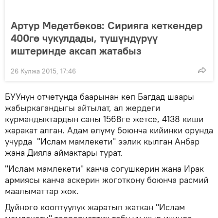
Артур Медетбеков: Сирияга кеткендер
400гө чукулдады, түшүндүрүү
иштеринде аксап жатабыз
26 Кулжа 2015, 17:46
БУУнун отчетунда баарынан көп Багдад шаары
жабыркагандыгы айтылат, ал жердеги
курмандыктардын саны 1568ге жетсе, 4138 киши
жаракат алган. Адам өлүмү боюнча кийинки орунда
учурда "Ислам мамлекети" ээлик кылган Анбар
жана Дияла аймактары турат.
"Ислам мамлекети" канча согушкерин жана Ирак
армиясы канча аскерин жоготкону боюнча расмий
маалыматтар жок.
Дүйнөгө кооптуулук жаратып жаткан "Ислам