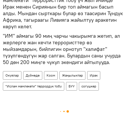
мамлекети" террористтик тобу үч жыл ичинде
Ирак менен Сириянын бир топ аймагын басып
алды. Мындан сырткары булар өз таасирин Түндүк
Африка, тагыраагы Ливияга жайылтуу аракетин
көрүп келет.
"ИМ" аймагы 90 миң чарчы чакырымга жетип, ал
жерлерге жан кечти террористтер өз
мыйзамдарын, бийлигин орнотуп "халифат"
түзүлгөндүгүн жар салган. Булардын саны учурда
50 дөн 200 миңге чукул экендиги айтылууда.
Окуялар
Дүйнөдө
Коом
Жаңылыктар
Ирак
"Ислам мамлекети" террордук тобу
БУУ
согушкер