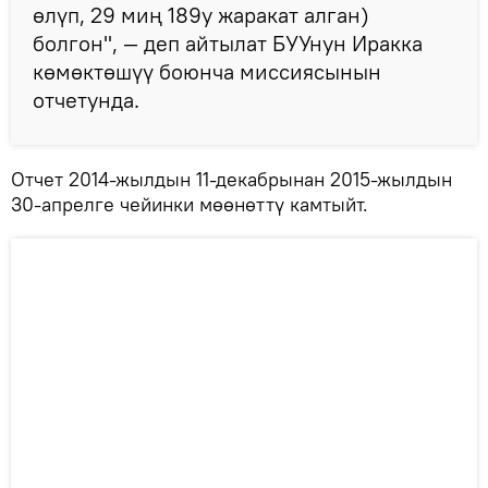
өлүп, 29 миң 189у жаракат алган)
болгон", — деп айтылат БУУнун Иракка
көмөктөшүү боюнча миссиясынын
отчетунда.
Отчет 2014-жылдын 11-декабрынан 2015-жылдын
30-апрелге чейинки мөөнөттү камтыйт.