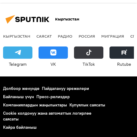
Кыргызстан
КЫРГЫЗСТАН
САЯСАТ
РАДИО
РОССИЯ
МИГРАЦИЯ
СП
Telegram
VK
ТikТоk
Rutube
Долбоор жөнүндө
Пайдалануу эрежелери
Байланыш үчүн
Пресс-релиздер
Компаниялардын жаңылыктары
Купуялык саясаты
Cookie колдонуу жана автоматтык логирлөө
саясаты
Кайра байланыш