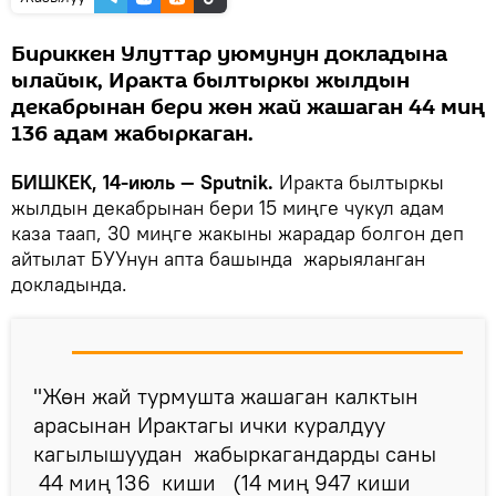
Бириккен Улуттар уюмунун докладына
ылайык, Иракта былтыркы жылдын
декабрынан бери жөн жай жашаган 44 миң
136 адам жабыркаган.
БИШКЕК, 14-июль — Sputnik.
Иракта былтыркы
жылдын декабрынан бери 15 миңге чукул адам
каза таап, 30 миңге жакыны жарадар болгон деп
айтылат БУУнун апта башында жарыяланган
докладында.
"Жөн жай турмушта жашаган калктын
арасынан Ирактагы ички куралдуу
кагылышуудан жабыркагандарды саны
44 миң 136 киши (14 миң 947 киши