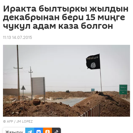
Иракта былтыркы жылдын
декабрынан бери 15 миңге
чукул адам каза болгон
11:13 14.07.2015
©
AFP
/ JM LOPEZ
Жазылуу