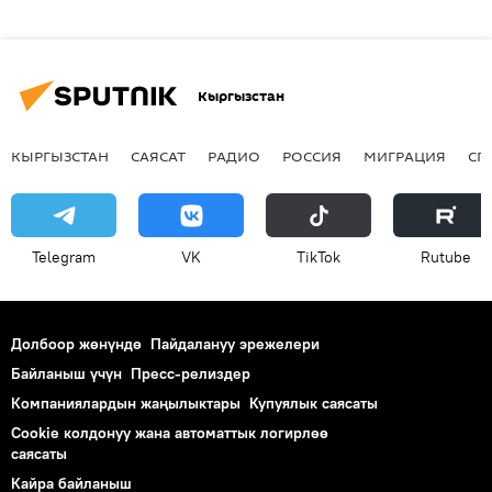
Кыргызстан
КЫРГЫЗСТАН
САЯСАТ
РАДИО
РОССИЯ
МИГРАЦИЯ
СП
Telegram
VK
ТikТоk
Rutube
Долбоор жөнүндө
Пайдалануу эрежелери
Байланыш үчүн
Пресс-релиздер
Компаниялардын жаңылыктары
Купуялык саясаты
Cookie колдонуу жана автоматтык логирлөө
саясаты
Кайра байланыш