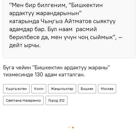
"Мен бир билгеним, "Бишкектин
ардактуу жарандарынын"
катарында Чыңгыз Айтматов сыяктуу
адамдар бар. Бул наам расмий
берилбесе да, мен үчүн чоң сыймык", —
дейт ырчы.
Буга чейин "Бишкектин ардактуу жараны"
тизмесинде 130 адам катталган.
Кыргызстан
Коом
Жаңылыктар
Бишкек
Москва
Светлана Назаренко
Город 312