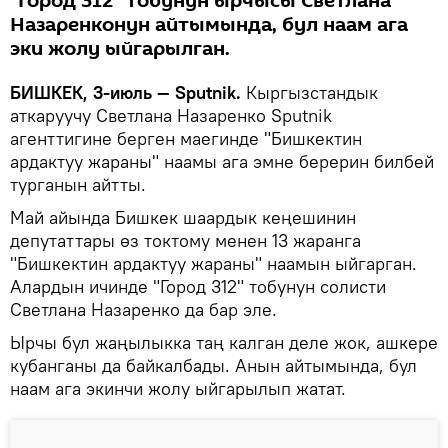
"Город 312" тобунун ырчысы Светлана
Назаренконун айтымында, бул наам ага
эки жолу ыйгарылган.
БИШКЕК, 3-июль — Sputnik.
Кыргызстандык
аткаруучу Светлана Назаренко Sputnik
агенттигине берген маегинде "Бишкектин
ардактуу жараны" наамы ага эмне берерин билбей
турганын айтты.
Май айында Бишкек шаардык кеңешинин
депутаттары өз токтому менен 13 жаранга
"Бишкектин ардактуу жараны" наамын ыйгарган.
Алардын ичинде "Город 312" тобунун солисти
Светлана Назаренко да бар эле.
Ырчы бул жаңылыкка таң калган деле жок, ашкере
кубанганы да байкалбады. Анын айтымында, бул
наам ага экинчи жолу ыйгарылып жатат.