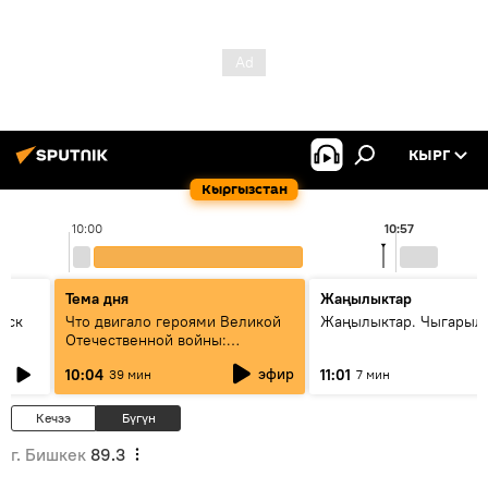
КЫРГ
Кыргызстан
10:00
10:57
Тема дня
Жаңылыктар
уск
Что двигало героями Великой
Жаңылыктар. Чыгарылы
Отечественной войны:
вспоминая Чолпонбая
эфир
10:04
11:01
39 мин
7 мин
Тулебердиева
Кечээ
Бүгүн
г. Бишкек
89.3