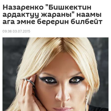
Назаренко "Бишкектин
ардактуу жараны" наамы
ага эмне берерин билбейт
09:38 03.07.2015