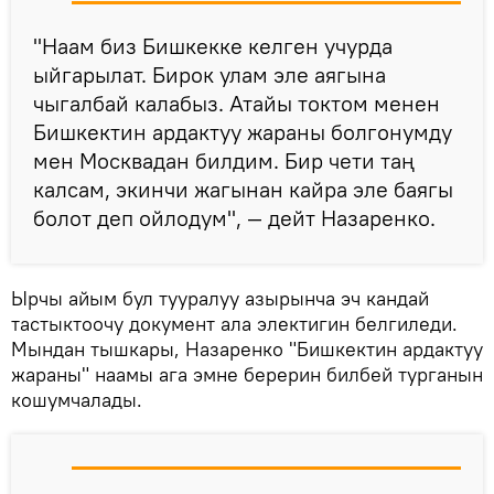
"Наам биз Бишкекке келген учурда
ыйгарылат. Бирок улам эле аягына
чыгалбай калабыз. Атайы токтом менен
Бишкектин ардактуу жараны болгонумду
мен Москвадан билдим. Бир чети таң
калсам, экинчи жагынан кайра эле баягы
болот деп ойлодум", — дейт Назаренко.
Ырчы айым бул тууралуу азырынча эч кандай
тастыктоочу документ ала электигин белгиледи.
Мындан тышкары, Назаренко "Бишкектин ардактуу
жараны" наамы ага эмне берерин билбей турганын
кошумчалады.