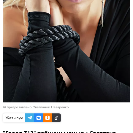
© предоставлено Светланой Назаренко
Жазылуу