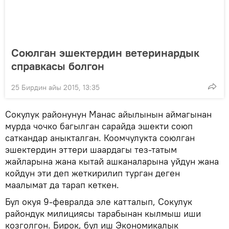
Союлган эшектердин ветеринардык
справкасы болгон
25 Бирдин айы 2015, 13:35
Сокулук районунун Манас айылынын аймагынан
мурда чочко багылган сарайда эшекти союп
саткандар аныкталган. Коомчулукта союлган
эшектердин эттери шаардагы тез-татым
жайларына жана кытай ашканаларына уйдун жана
койдун эти деп жеткирилип турган деген
маалымат да тарап кеткен.
Бул окуя 9-февралда эле катталып, Сокулук
райондук милициясы тарабынан кылмыш иши
козголгон. Бирок, бул иш Экономикалык