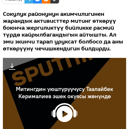
Сокулук районунун акимчилигинен
жарандык активисттер митинг өткөрүү
боюнча жергиликтүү бийликке расмий
түрдө кайрылбагандыгын айтышты. Ал
эми экинчи тарап уруксат болбосо да аны
өткөрүүнү чечишкендигин билдирди.
Митингдин уюштуруучусу Таалайбек
Керималиев эшек окуясы жөнүндө