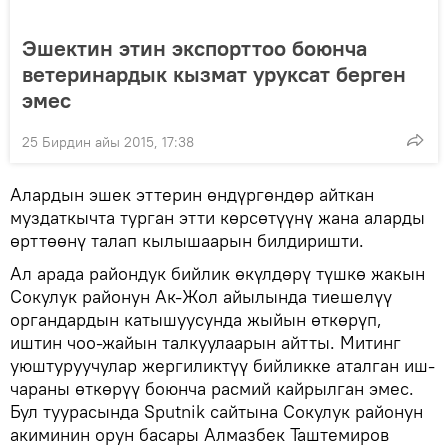
Эшектин этин экспорттоо боюнча
ветеринардык кызмат уруксат берген
эмес
25 Бирдин айы 2015, 17:38
Алардын эшек эттерин өндүргөндөр айткан
муздаткычта турган этти көрсөтүүнү жана аларды
өрттөөнү талап кылышаарын билдиришти.
Ал арада райондук бийлик өкүлдөрү түшкө жакын
Сокулук районун Ак-Жол айылында тиешелүү
органдардын катышуусунда жыйын өткөрүп,
иштин чоо-жайын талкуулаарын айтты. Митинг
уюштуруучулар жергиликтүү бийликке аталган иш-
чараны өткөрүү боюнча расмий кайрылган эмес.
Бул туурасында Sputnik сайтына Сокулук районун
акиминин орун басары Алмазбек Таштемиров