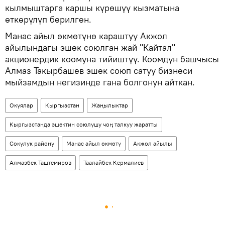
кылмыштарга каршы күрөшүү кызматына
өткөрүлүп берилген.
Манас айыл өкмөтүнө караштуу Акжол
айылындагы эшек союлган жай "Кайтал"
акционердик коомуна тийиштүү. Коомдун башчысы
Алмаз Такырбашев эшек союп сатуу бизнеси
мыйзамдын негизинде гана болгонун айткан.
Окуялар
Кыргызстан
Жаңылыктар
Кыргызстанда эшектин союлушу чоң талкуу жаратты
Сокулук району
Манас айыл өкмөтү
Акжол айылы
Алмазбек Таштемиров
Таалайбек Кермалиев