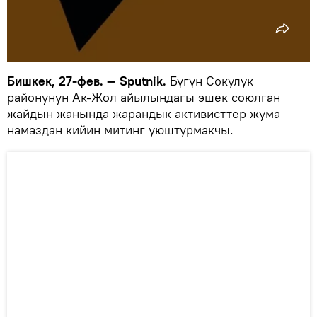
Бишкек, 27-фев. — Sputnik.
Бүгүн Сокулук
районунун Ак-Жол айылындагы эшек союлган
жайдын жанында жарандык активисттер жума
намаздан кийин митинг уюштурмакчы.