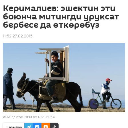
Керималиев: эшектин эти
боюнча митингди уруксат
бербесе да өткөрөбүз
11:52 27.02.2015
©
AFP
/ VYACHESLAV OSELEDKO
Жазылуу