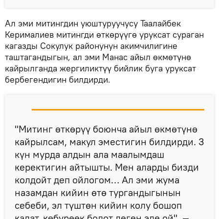
Ал эми митингдин уюштуруучусу Таалайбек
Керималиев митингди өткөрүүгө уруксат сураган
кагазды Сокулук районунун акимчилигине
таштагандыгын, ал эми Манас айыл өкмөтүнө
кайрылганда жергиликтүү бийлик буга уруксат
бербегендигин билдирди.
"Митинг өткөрүү боюнча айыл өкмөтүнө
кайрылсам, макул эместигин билдирди. 3
күн мурда алдын ала маалымдаш
керектигин айтышты. Мен аларды бизди
колдойт деп ойлогом… Ал эми жума
назамдан кийин өтө тургандыгынын
себеби, эл түштөн кийин колу бошоп
калат, көбүрөөк болот деген эле ой", —