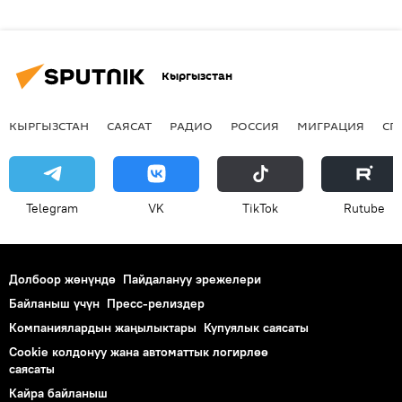
Кыргызстан
КЫРГЫЗСТАН
САЯСАТ
РАДИО
РОССИЯ
МИГРАЦИЯ
СП
Telegram
VK
ТikТоk
Rutube
Долбоор жөнүндө
Пайдалануу эрежелери
Байланыш үчүн
Пресс-релиздер
Компаниялардын жаңылыктары
Купуялык саясаты
Cookie колдонуу жана автоматтык логирлөө
саясаты
Кайра байланыш