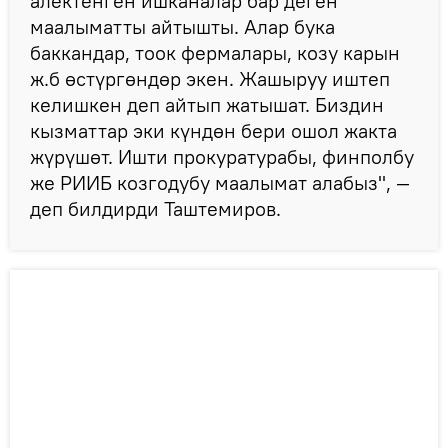
алектенген ишканалар бар деген
маалыматты айтышты. Алар бука
баккандар, тоок фермалары, козу карын
ж.б өстүргөндөр экен. Жашыруу иштеп
келишкен деп айтып жатышат. Биздин
кызматтар эки күндөн бери ошол жакта
жүрүшөт. Ишти прокуратурабы, финполбу
же РИИБ козгодубу маалымат алабыз", —
деп билдирди Таштемиров.