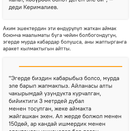
деди Керималиев.
Аким эшектердин эти өндүрүлүп жаткан аймак
боюнча маалыматы буга чейин болбогондугун,
эгерде мурда кабардар болушса, аны жаптырганга
аракет кылмактыгын айтты.
"Эгерде биздин кабарыбыз болсо, мурда
эле барып жапмакпыз. Айланасы алты
чакырымдай узундукта курчалган,
бийиктиги 3 метрдей дубал
менен тосулган, жеке аймакта
жайгашкан экен. Ал жерде болжол менен
150дөй, ар кандай ишмердик менен