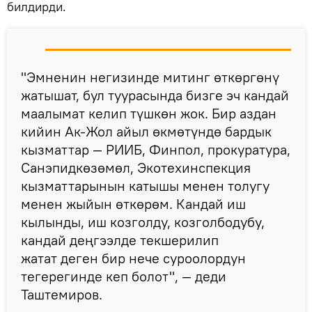
билдирди.
"Эмненин негизинде митинг өткөргөнү
жатышат, бул туурасында бизге эч кандай
маалымат келип түшкөн жок. Бир аздан
кийин Ак-Жол айыл өкмөтүндө бардык
кызматтар — РИИБ, Финпол, прокуратура,
Санэпидкөзөмөл, Экотехинспекция
кызматтарынын катышы менен толугу
менен жыйын өткөрөм. Кандай иш
кылынды, иш козголду, козголбодубу,
кандай деңгээлде текшерилип
жатат деген бир нече суроолордун
тегерегинде кеп болот", — деди
Таштемиров.