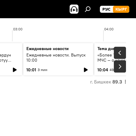
РУС
КЫРГ
03:00
04:00
Ежедневные новости
Тема дня
өрдүн
Ежедневные новости. Выпуск
«Более 1200 сёл в 
отуу
10:00
МЧС — о климате, 
системе оповещен
10:01
10:04
3 мин
49 мин
населения
г. Бишкек
89.3