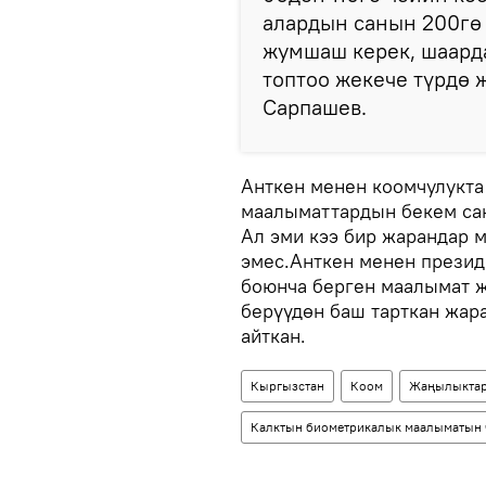
алардын санын 200гө 
жумшаш керек, шаард
топтоо жекече түрдө 
Сарпашев.
Анткен менен коомчулукт
маалыматтардын бекем са
Ал эми кээ бир жарандар
эмес.Анткен менен прези
боюнча берген маалымат
берүүдөн баш тарткан жа
айткан.
Кыргызстан
Коом
Жаңылыкта
Калктын биометрикалык маалыматын 