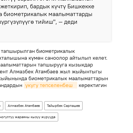
жеткирип, бардык күчтү Бишкекке
а биометрикалык маалыматтарды
жүргүзүлүүгө тийиш", — деди
а тапшырылган биометрикалык
кталышына күмөн саноолор айтылып келет.
 маалыматтарын тапшырууга кызыкдар
дент Алмазбек Атамбаев жыл жыйынтыгы
 жыйынында биометрикалык маалыматтарын
рандардын
укугу тепселенбеш
керектигин
р
Алмазбек Атамбаев
Тайырбек Сарпашев
чогултуу жараяны кызуу жүрүүдө