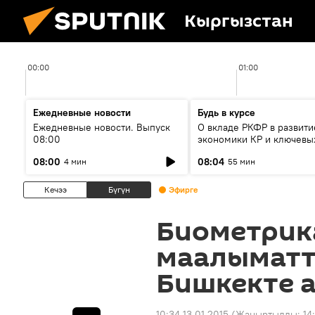
Кыргызстан
00:00
01:00
Ежедневные новости
Будь в курсе
Ежедневные новости. Выпуск
О вкладе РКФР в развити
08:00
экономики КР и ключевы
секторах до 2030 года
08:00
08:04
4 мин
55 мин
Кечээ
Бүгүн
Эфирге
Биометрик
маалыматт
Бишкекте а
10:34 13.01.2015
(Жаңыртылды:
14