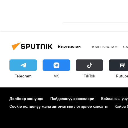
Кыргызстан
КЫРГЫЗСТАН
СА
Telegram
VK
ТikТоk
Rutub
Долбоор жөнүндө
Пайдалануу эрежелери
Байланыш үчү
Cookie колдонуу жана автоматтык логирлөө саясаты
Кайра