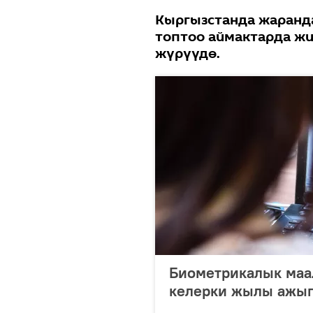
Кыргызстанда жаран
топтоо аймактарда жи
жүрүүдө.
Биометрикалык маа
келерки жылы ажыг