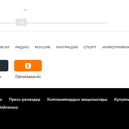
ЯСАТ
РАДИО
РОССИЯ
МИГРАЦИЯ
СПОРТ
ИНФОГРАФИ
e
Odnoklassniki
н
Пресс-релиздер
Компаниялардын жаңылыктары
Купуял
 байланыш