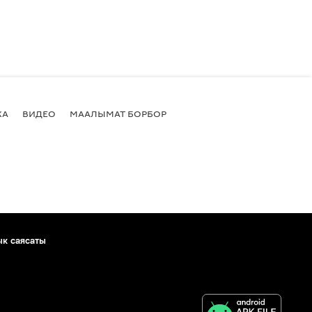
КА
ВИДЕО
МААЛЫМАТ БОРБОР
ык саясаты