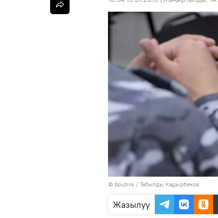
©
Sputnik / Табылды Кадырбеков
Жазылуу