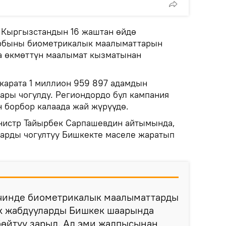
Кыргызстандын 16 жаштан өйдө
рбыны биометрикалык маалыматтарын
а өкмөттүн маалымат кызматынан
карата 1 миллион 959 897 адамдын
ры чогулду. Региондордо бул кампания
н борбор калаада жай жүрүүдө.
нистр Тайырбек Сарпашевдин айтымында,
арды чогултуу Бишкекте маселе жаратып
 ичинде биометрикалык маалыматтарды
ык жабдууларды Бишкек шаарында
бөйтүү зарыл. Ал эми жалпысынан