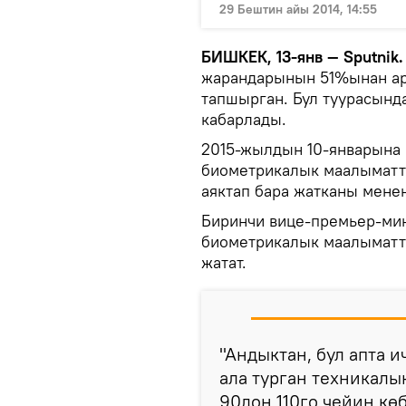
29 Бештин айы 2014, 14:55
БИШКЕК, 13-янв — Sputnik.
жарандарынын 51%ынан а
тапшырган. Бул туурасынд
кабарлады.
2015-жылдын 10-январына 
биометрикалык маалыматта
аяктап бара жатканы мене
Биринчи вице-премьер-ми
биометрикалык маалыматт
жатат.
"Андыктан, бул апта
ала турган техникал
90дон 110го чейин кө