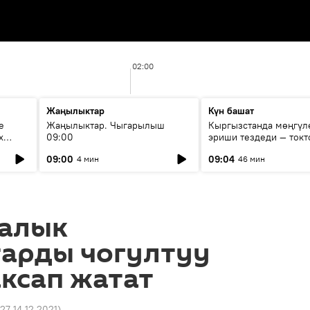
02:00
Жаңылыктар
Күн башат
е
Жаңылыктар. Чыгарылыш
Кыргызстанда мөңгүл
х
09:00
эриши тездеди — токт
мүмкүн эмеспи?
09:00
09:04
4 мин
46 мин
алык
арды чогултуу
ксап жатат
:27 14.12.2021
)