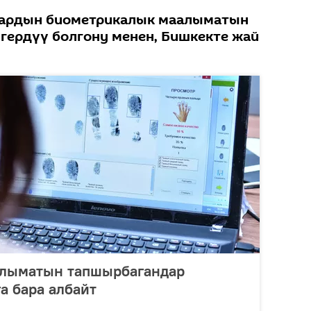
дардын биометрикалык маалыматын
гердүү болгону менен, Бишкекте жай
лыматын тапшырбагандар
а бара албайт