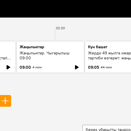
02:00
Жаңылыктар
Күн башат
F
Жаңылыктар. Чыгарылыш
Жерди 49 жылга ижар
стала
09:00
тартиби өзгөрөт: жаңы
эмнени көздөйт?
09:00
09:05
4 мин
44 мин
Керек убакытты тандоо