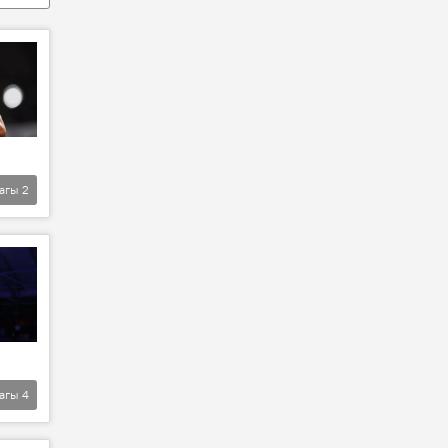
агы
2
агы
4