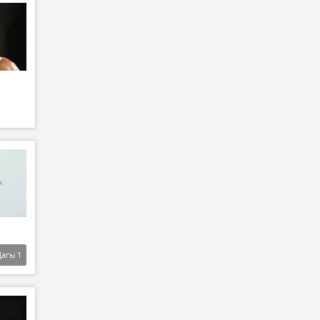
Дагы
1