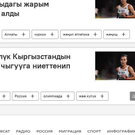
тыдагы жарым
 алды
Алматы
чуркоо
жеңил атлетика
жеңиш
үлүк Кыргызстандын
 чыгууга ниеттенип
Россия
олимпиада
жөө күлүк
Д
Спорт
ЯСАТ
РАДИО
РОССИЯ
МИГРАЦИЯ
СПОРТ
ИНФОГРАФИ