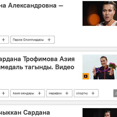
на Александровна —
Париж Олимпиадасы
ардана Трофимова Азия
медаль тагынды. Видео
Азия оюндары
марафон
спортчу
 чыккан Сардана