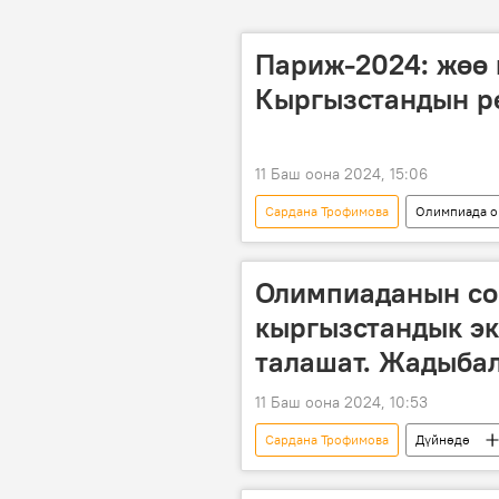
Париж-2024: жөө 
Кыргызстандын р
11 Баш оона 2024, 15:06
Сардана Трофимова
Олимпиада о
марафон
олимпиада
Олимпиаданын со
кыргызстандык эк
талашат. Жадыба
11 Баш оона 2024, 10:53
Сардана Трофимова
Дүйнөдө
Айпери Медет кызы
Спорт