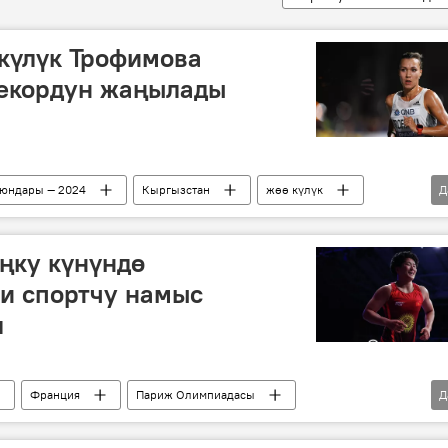
күлүк Трофимова
екордун жаңылады
юндары — 2024
Кыргызстан
жөө күлүк
Д
ңку күнүндө
и спортчу намыс
л
Франция
Париж Олимпиадасы
Д
Кыргызстан
Олимпиада оюндары — 2024