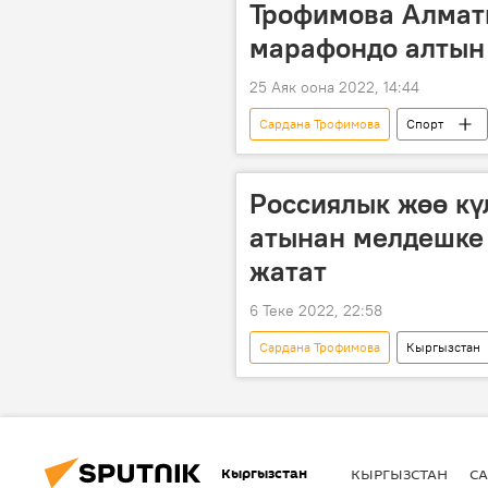
Трофимова Алма
марафондо алтын
25 Аяк оона 2022, 14:44
Сардана Трофимова
Спорт
Россиялык жөө к
атынан мелдешке
жатат
6 Теке 2022, 22:58
Сардана Трофимова
Кыргызстан
марафон
жарандык
Кыргызстан
КЫРГЫЗСТАН
СА