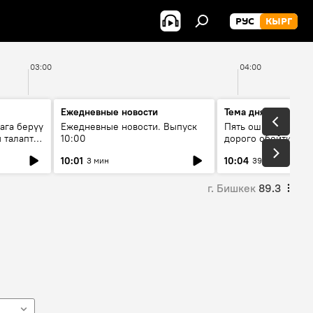
РУС
КЫРГ
03:00
04:00
Ежедневные новости
Тема дня
ага берүү
Ежедневные новости. Выпуск
Пять ошибок котор
 талаптар
10:00
дорого обойтись п
жилья
10:01
10:04
3 мин
39 мин
г. Бишкек
89.3