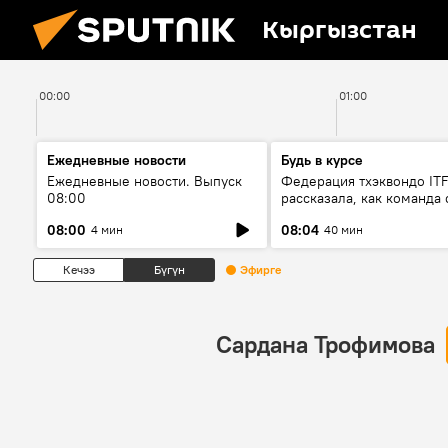
Кыргызстан
00:00
01:00
Ежедневные новости
Будь в курсе
Ежедневные новости. Выпуск
Федерация тхэквондо IT
08:00
рассказала, как команда 
жертвой мошенников
08:00
08:04
4 мин
40 мин
Кечээ
Бүгүн
Эфирге
Сардана Трофимова