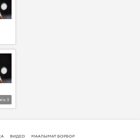
агы
3
КА
ВИДЕО
МААЛЫМАТ БОРБОР