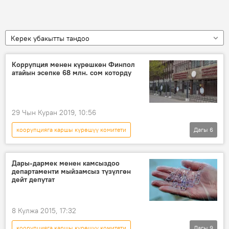
Керек убакытты тандоо
Коррупция менен күрөшкөн Финпол
атайын эсепке 68 млн. сом которду
29 Чын Куран 2019, 10:56
коорупцияга каршы күрөшүү комитети
Дагы
6
Кыргызстан
Жаңылыктар
Экономика
коррупция
мүлк
Дары-дармек менен камсыздоо
департаменти мыйзамсыз түзүлгөн
финансы полициясы
дейт депутат
8 Кулжа 2015, 17:32
коорупцияга каршы күрөшүү комитети
Дагы
9