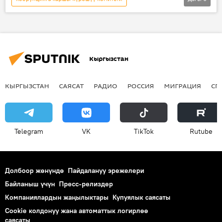
Кыргызстан
Коом
Жаңылыктар
Анарбек Калматов
Жогорку Кеңеш
дары-дармек менен камсыздоо департаменти
Кыргызстан
депутат
дары-дармек
КР Саламаттык сактоо министрлиги
КЫРГЫЗСТАН
САЯСАТ
РАДИО
РОССИЯ
МИГРАЦИЯ
СП
Telegram
VK
ТikТоk
Rutube
Долбоор жөнүндө
Пайдалануу эрежелери
Байланыш үчүн
Пресс-релиздер
Компаниялардын жаңылыктары
Купуялык саясаты
Cookie колдонуу жана автоматтык логирлөө
саясаты