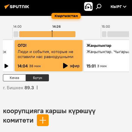
КЫРГ
Кыргызстан
14:00
14:26
15:00
ОГО!
Жаңылыктар
уск
Люди и события, которые не
Жаңылыктар. Чыгарыл
оставили нас равнодушными
эфир
14:04
15:01
38 мин
3 мин
Кечээ
Бүгүн
г. Бишкек
89.3
коорупцияга каршы күрөшүү
комитети