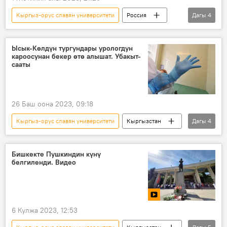
Кыргыз-орус славян университети
Россия
Дагы
4
көргөзмө
Видео
ЖОЖ
Жогорку окуу жайы
Ысык-Көлдүн тургундары урологдун
кароосунан бекер өтө алышат. Убакыт-
сааты
26 Баш оона 2023, 09:18
Кыргыз-орус славян университети
Кыргызстан
Дагы
4
Чолпон-Ата
уролог
бейтап
дарыгер
Бишкекте Пушкиндин күнү
белгиленди. Видео
6 Кулжа 2023, 12:53