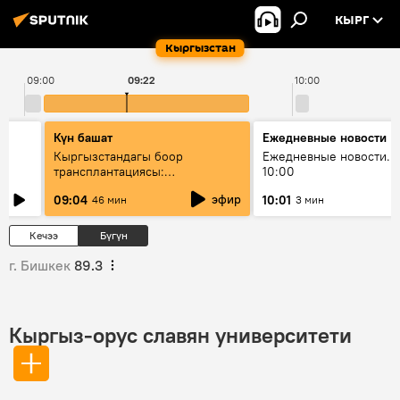
КЫРГ
Кыргызстан
09:00
09:22
10:00
Күн башат
Ежедневные новости
Кыргызстандагы боор
Ежедневные новости. 
трансплантациясы:
10:00
жетишкендиктер жана өнүгүү
эфир
09:04
10:01
46 мин
3 мин
келечеги
Кечээ
Бүгүн
г. Бишкек
89.3
Кыргыз-орус славян университети