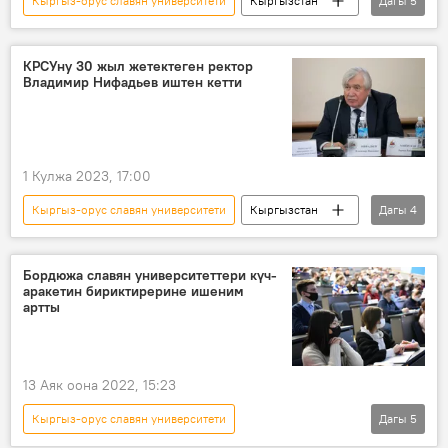
Кыргыз-орус славян университети
Кыргызстан
Дагы
5
Александр Пушкин
орус тили
Видео
Сүрөт
Бишкек
КРСУну 30 жыл жетектеген ректор
Владимир Нифадьев иштен кетти
1 Кулжа 2023, 17:00
Кыргыз-орус славян университети
Кыргызстан
Дагы
4
Россия
ректор
Леонид Сумароков
иштен алуу
Бордюжа славян университеттери күч-
аракетин бириктирерине ишеним
артты
13 Аяк оона 2022, 15:23
Кыргыз-орус славян университети
Дагы
5