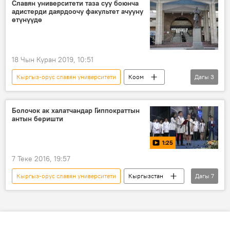
Россия
Славян университети таза суу боюнча
адистерди даярдоочу факультет ачууну
өтүнүүдө
18 Чын Куран 2019, 10:51
Кыргыз-орус славян университети
Коом
Дагы
3
Кыргызстан
Жаңылыктар
суу
Болочок ак халатчандар Гиппократтын
антын беришти
1:25
7 Теке 2016, 19:57
Кыргыз-орус славян университети
Кыргызстан
Дагы
7
Мультимедиа
Коом
Видео
Жаңылыктар
медицина
бүтүрүүчү
билим алуу