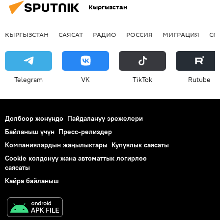
Кыргызстан
КЫРГЫЗСТАН
САЯСАТ
РАДИО
РОССИЯ
МИГРАЦИЯ
СП
Telegram
VK
ТikТоk
Rutube
Долбоор жөнүндө
Пайдалануу эрежелери
Байланыш үчүн
Пресс-релиздер
Компаниялардын жаңылыктары
Купуялык саясаты
Cookie колдонуу жана автоматтык логирлөө
саясаты
Кайра байланыш