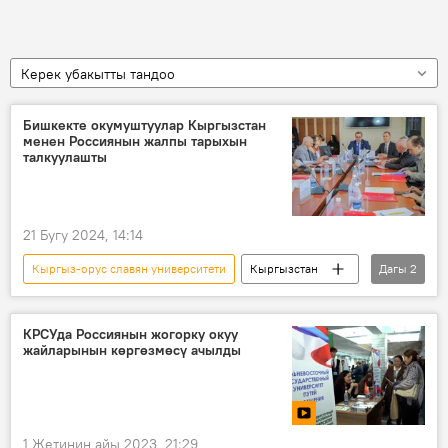
Керек убакытты тандоо
Бишкекте окумуштуулар Кыргызстан
менен Россиянын жалпы тарыхын
талкуулашты
21 Бугу 2024, 14:14
Кыргыз-орус славян университети
Кыргызстан
Дагы
2
Россия
конференция
КРСУда Россиянын жогорку окуу
жайларынын көргөзмөсү ачылды
1 Жетинин айы 2023, 21:29