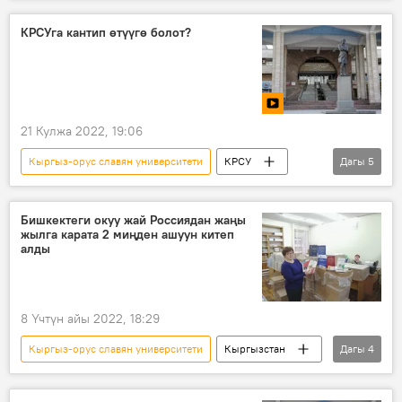
Маалымат борбор
Кыргызстан
Евразия
Университет
бириктирүү
КРСУга кантип өтүүгө болот?
21 Кулжа 2022, 19:06
Кыргыз-орус славян университети
КРСУ
Дагы
5
Борис Ельцин
ЖОЖ
Жогорку окуу жайы
абитуриент
Бишкектеги окуу жай Россиядан жаңы
жылга карата 2 миңден ашуун китеп
студент
алды
8 Үчтүн айы 2022, 18:29
Кыргыз-орус славян университети
Кыргызстан
Дагы
4
Жаңы жыл
китеп
белек