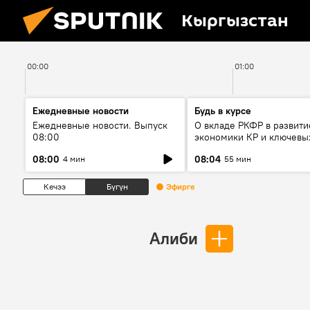
Кыргызстан
00:00
01:00
Ежедневные новости
Будь в курсе
Ежедневные новости. Выпуск
О вкладе РКФР в развити
08:00
экономики КР и ключевы
секторах до 2030 года
08:00
08:04
4 мин
55 мин
Кечээ
Бүгүн
Эфирге
Алиби