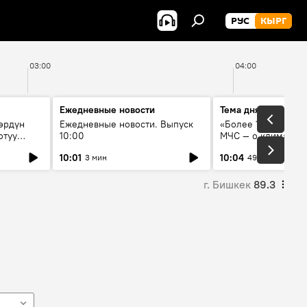
РУС
КЫРГ
03:00
04:00
Ежедневные новости
Тема дня
өрдүн
Ежедневные новости. Выпуск
«Более 1200 сёл в 
отуу
10:00
МЧС — о климате, 
системе оповещен
10:01
10:04
3 мин
49 мин
населения
г. Бишкек
89.3