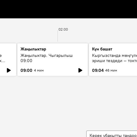
02:00
Жаңылыктар
Күн башат
е
Жаңылыктар. Чыгарылыш
Кыргызстанда мөңгүл
х
09:00
эриши тездеди — токт
мүмкүн эмеспи?
09:00
09:04
4 мин
46 мин
Керек убакытты тандоо