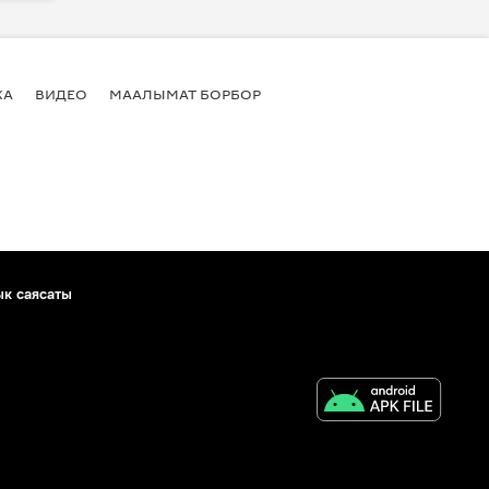
КА
ВИДЕО
МААЛЫМАТ БОРБОР
ык саясаты