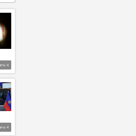
агы
4
агы
4