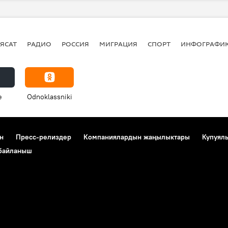
к Осмоналиев
Башкы прокуратура
ЯСАТ
РАДИО
РОССИЯ
МИГРАЦИЯ
СПОРТ
ИНФОГРАФИ
e
Odnoklassniki
н
Пресс-релиздер
Компаниялардын жаңылыктары
Купуял
 байланыш