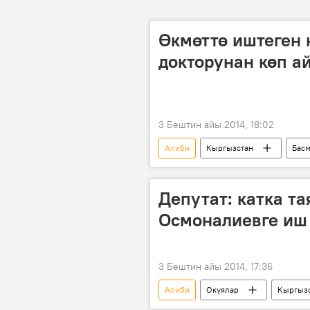
Өкмөттө иштеген 
докторунан көп а
3 Бештин айы 2014, 18:02
Алиби
Кыргызстан
Басм
Саясат
Абдыганы Эркебаев
Депутат: катка т
Осмоналиевге иш 
3 Бештин айы 2014, 17:36
Алиби
Окуялар
Кыргыз