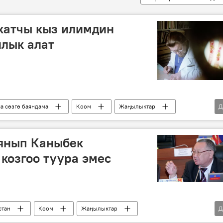
катчы кыз илимдин
йлык алат
а сөзгө баяндама
Коом
Жаңылыктар
Д
Улуттук илимдер академиясы
Жогорку Кеңеш
аянып Каныбек
козгоо туура эмес
стан
Коом
Жаңылыктар
Д