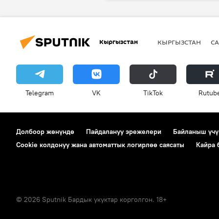
Курманбек Осмонов
Каныбе
Жогорку Кеңеш
Кыргызстан
КЫРГЫЗСТАН
СА
Telegram
VK
ТikТоk
Rutub
Долбоор жөнүндө
Пайдалануу эрежелери
Байланыш үчү
Cookie колдонуу жана автоматтык логирлөө саясаты
Кайра
© 2026 Sputnik Бардык укуктар корголгон. 18+