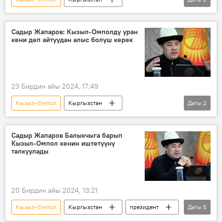
Садыр Жапаров
кен
Садыр Жапаров: Кызыл-Омполду уран
кени деп айтуудан алыс болуш керек
23 Бирдин айы 2024, 17:49
Кызыл-Омпол
Кыргызстан
Дагы
2
Садыр Жапаров
кен
Садыр Жапаров Балыкчыга барып
Кызыл-Омпол кенин иштетүүнү
талкуулады
20 Бирдин айы 2024, 13:21
Кызыл-Омпол
Кыргызстан
президент
Дагы
5
Садыр Жапаров
Ысык-Көл
эл