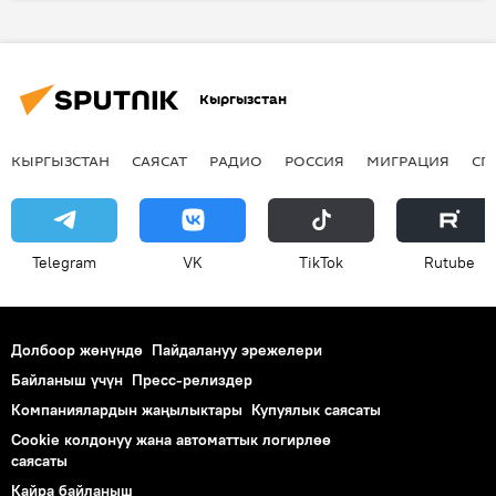
жолугушуу
кен
Кыргызстан
КЫРГЫЗСТАН
САЯСАТ
РАДИО
РОССИЯ
МИГРАЦИЯ
СП
Telegram
VK
ТikТоk
Rutube
Долбоор жөнүндө
Пайдалануу эрежелери
Байланыш үчүн
Пресс-релиздер
Компаниялардын жаңылыктары
Купуялык саясаты
Cookie колдонуу жана автоматтык логирлөө
саясаты
Кайра байланыш