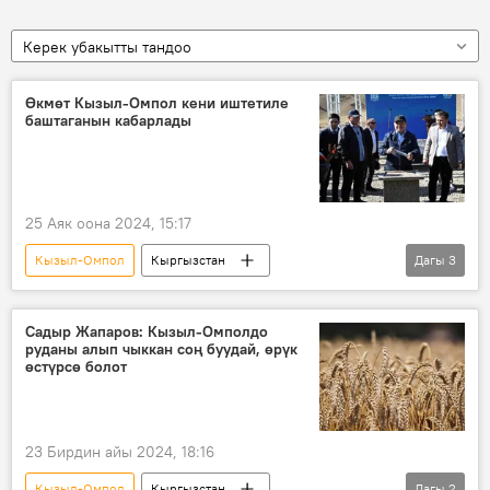
Керек убакытты тандоо
Өкмөт Кызыл-Омпол кени иштетиле
баштаганын кабарлады
25 Аяк оона 2024, 15:17
Кызыл-Омпол
Кыргызстан
Дагы
3
Акылбек Жапаров
уран
кен
Садыр Жапаров: Кызыл-Омполдо
руданы алып чыккан соң буудай, өрүк
өстүрсө болот
23 Бирдин айы 2024, 18:16
Кызыл-Омпол
Кыргызстан
Дагы
2