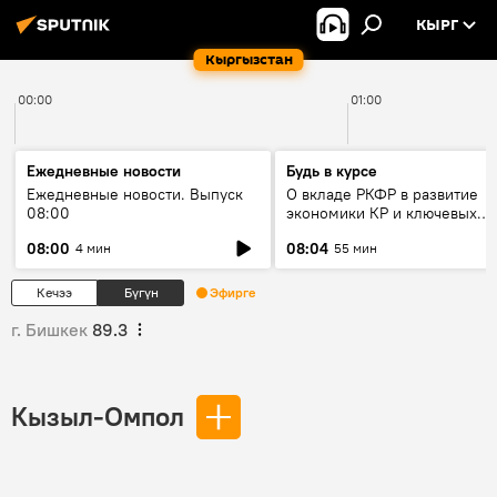
КЫРГ
Кыргызстан
00:00
01:00
Ежедневные новости
Будь в курсе
Ежедневные новости. Выпуск
О вкладе РКФР в развитие
08:00
экономики КР и ключевых
секторах до 2030 года
08:00
08:04
4 мин
55 мин
Кечээ
Бүгүн
Эфирге
г. Бишкек
89.3
Кызыл-Омпол