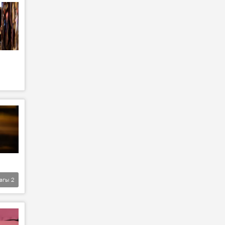
агы
2