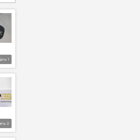
Дагы
1
агы
2