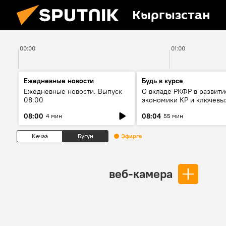
Кыргызстан
00:00
01:00
Ежедневные новости
Будь в курсе
Ежедневные новости. Выпуск
О вкладе РКФР в развити
08:00
экономики КР и ключевы
секторах до 2030 года
08:00
08:04
4 мин
55 мин
Кечээ
Бүгүн
Эфирге
веб-камера