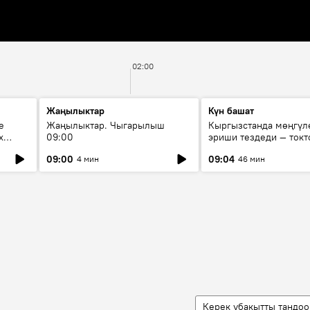
02:00
Жаңылыктар
Күн башат
е
Жаңылыктар. Чыгарылыш
Кыргызстанда мөңгүл
х
09:00
эриши тездеди — токт
мүмкүн эмеспи?
09:00
09:04
4 мин
46 мин
Керек убакытты тандоо