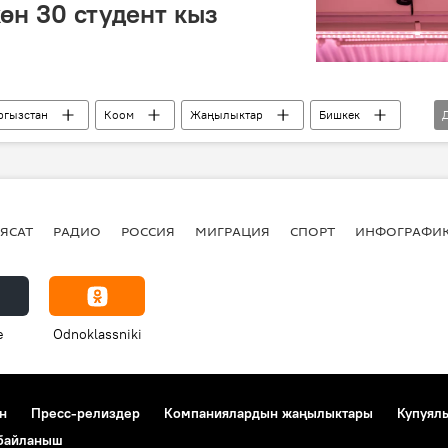
өн 30 студент кыз
ргызстан
Коом
Жаңылыктар
Бишкек
ЯСАТ
РАДИО
РОССИЯ
МИГРАЦИЯ
СПОРТ
ИНФОГРАФИ
e
Odnoklassniki
н
Пресс-релиздер
Компаниялардын жаңылыктары
Купуял
 байланыш