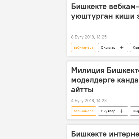
Бишкекте вебкам
уюштурган киши э
8 Бугу 2018, 13:25
веб-камера
Окуялар
Кы
Милиция Бишкект
моделдерге канда
айтты
4 Бугу 2018, 14:23
веб-камера
Окуялар
Кы
интернет
кыздар
Бишкекте интерне