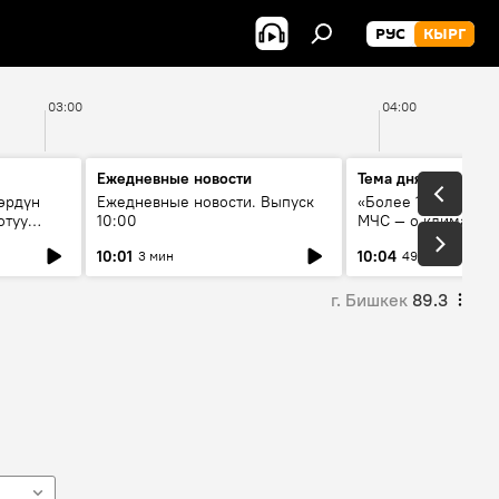
РУС
КЫРГ
03:00
04:00
Ежедневные новости
Тема дня
өрдүн
Ежедневные новости. Выпуск
«Более 1200 сёл в 
отуу
10:00
МЧС — о климате, 
системе оповещен
10:01
10:04
3 мин
49 мин
населения
г. Бишкек
89.3