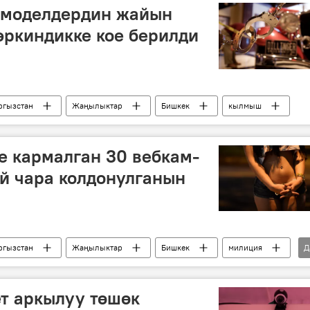
-моделдердин жайын
ркиндикке кое берилди
ргызстан
Жаңылыктар
Бишкек
кылмыш
е кармалган 30 вебкам-
й чара колдонулганын
ргызстан
Жаңылыктар
Бишкек
милиция
Д
т аркылуу төшөк