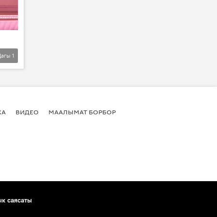
Дагы
1
КА
ВИДЕО
МААЛЫМАТ БОРБОР
ык саясаты