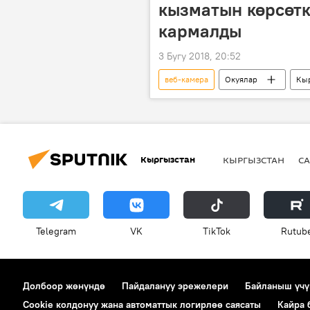
кызматын көрсөтк
кармалды
3 Бугу 2018, 20:52
веб-камера
Окуялар
Кы
милиция
Кыргызстан
КЫРГЫЗСТАН
СА
Telegram
VK
ТikТоk
Rutub
Долбоор жөнүндө
Пайдалануу эрежелери
Байланыш үчү
Cookie колдонуу жана автоматтык логирлөө саясаты
Кайра