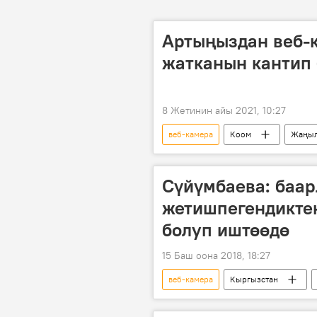
Артыңыздан веб-
жатканын кантип 
8 Жетинин айы 2021, 10:27
веб-камера
Коом
Жаңыл
кеңеш
Сүйүмбаева: баа
жетишпегендикте
болуп иштөөдө
15 Баш оона 2018, 18:27
веб-камера
Кыргызстан
ата-эне
психология