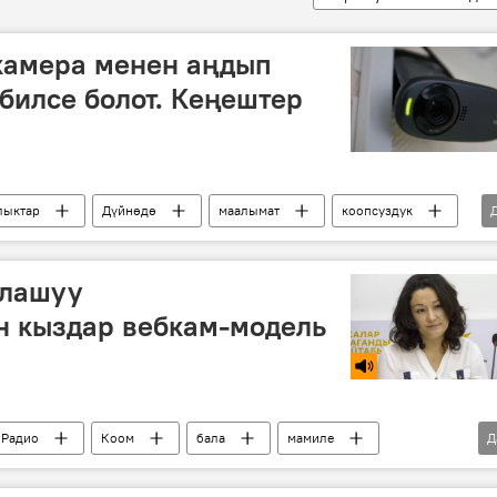
камера менен аңдып
билсе болот. Кеңештер
ыктар
Дүйнөдө
маалымат
коопсуздук
рлашуу
н кыздар вебкам-модель
Радио
Коом
бала
мамиле
Д