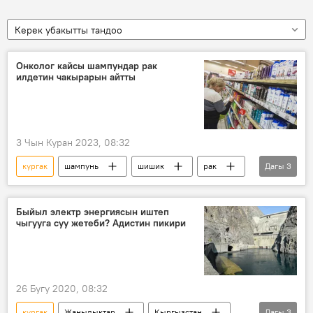
Керек убакытты тандоо
Онколог кайсы шампундар рак
илдетин чакырарын айтты
3 Чын Куран 2023, 08:32
кургак
шампунь
шишик
рак
Дагы
3
илдет
адис
онкология
Быйыл электр энергиясын иштеп
чыгууга суу жетеби? Адистин пикири
26 Бугу 2020, 08:32
кургак
Жаңылыктар
Кыргызстан
Дагы
3