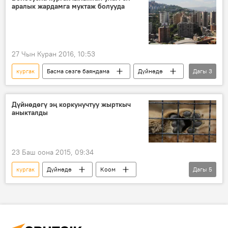
аралык жардамга муктаж болууда
тоют
жайыт
27 Чын Куран 2016, 10:53
кургак
Басма сөзгө баяндама
Дүйнөдө
Дагы
3
Жаңылыктар
Венесуэла
суу сактагычы
Дүйнөдөгү эң коркунучтуу жырткыч
аныкталды
23 Баш оона 2015, 09:34
кургак
Дүйнөдө
Коом
Дагы
5
Жаңылыктар
жырткыч
адам
суу
изилдөөлөр