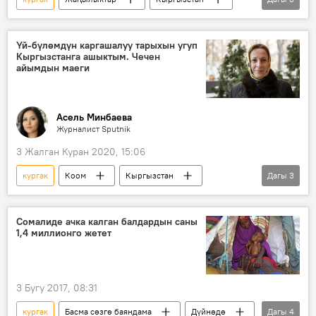
Коом
электр энергиясы
Экономика
Үй-бүлөмдүн каргашалуу тарыхын угуп
Кыргызстанга ашыктым. Чечен
айымдын маеги
Асель Минбаева
Журналист Sputnik
3 Жалган Куран 2020, 15:06
кургак
Коом
Кыргызстан
Дагы
3
дарыгер
Ош
дары-дармек
Сомалиде ачка калган балдардын саны
1,4 миллионго жетет
3 Бугу 2017, 08:31
кургак
Басма сөзгө баяндама
Дүйнөдө
Дагы
4