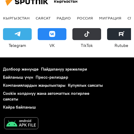
Кыргызстан
КЫРГЫЗСТАН
САЯСАТ
РАДИО
РОССИЯ
МИГРАЦИЯ
СП
Telegram
VK
ТikТоk
Rutube
Долбоор жөнүндө
Пайдалануу эрежелери
Байланыш үчүн
Пресс-релиздер
Компаниялардын жаңылыктары
Купуялык саясаты
Cookie колдонуу жана автоматтык логирлөө
саясаты
Кайра байланыш