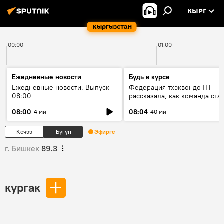
КЫРГ
Кыргызстан
00:00
01:00
Ежедневные новости
Будь в курсе
Ежедневные новости. Выпуск
Федерация тхэквондо ITF
08:00
рассказала, как команда ста
жертвой мошенников
08:00
08:04
4 мин
40 мин
Кечээ
Бүгүн
Эфирге
г. Бишкек
89.3
кургак