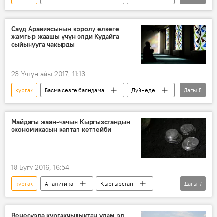
Жаңылыктар
Сомали
ачкачылык
бала
Сауд Аравиясынын королу өлкөгө
жамгыр жаашы үчүн элди Кудайга
сыйынууга чакырды
23 Үчтүн айы 2017, 11:13
кургак
Басма сөзгө баяндама
Дүйнөдө
Дагы
5
Коом
Жаңылыктар
Сауд Аравиясы
король
сыйынуу
Майдагы жаан-чачын Кыргызстандын
экономикасын каптап кетпейби
18 Бугу 2016, 16:54
кургак
Аналитика
Кыргызстан
Дагы
7
Жаңылыктар
Ой-пикир
Экономика
жаан-чачын
мал
Венесуэла кургакчылыктан улам эл