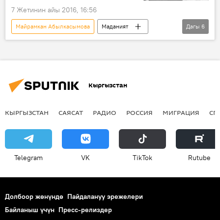
7 Жетинин айы 2016, 16:56
Майрамкан Абылкасымова
Маданият
Дагы
6
Кыргызстан
Коом
Жаңылыктар
акын
юбилей
чыгарма
Кыргызстан
КЫРГЫЗСТАН
САЯСАТ
РАДИО
РОССИЯ
МИГРАЦИЯ
СП
Telegram
VK
ТikТоk
Rutube
Долбоор жөнүндө
Пайдалануу эрежелери
Байланыш үчүн
Пресс-релиздер