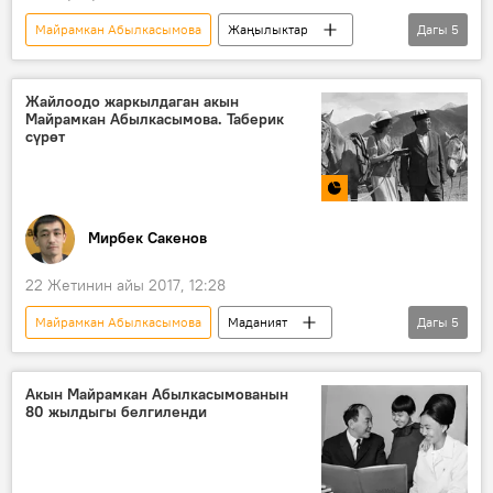
Майрамкан Абылкасымова
Жаңылыктар
Дагы
5
Коом
Кыргызстан
өлүм
акын
ишмердүүлүк
Жайлоодо жаркылдаган акын
Майрамкан Абылкасымова. Таберик
сүрөт
Мирбек Сакенов
22 Жетинин айы 2017, 12:28
Майрамкан Абылкасымова
Маданият
Дагы
5
Кыргызстан
Жаңылыктар
акын
"Таберик сүрөт" — сейрек кездешкен ирмемдер
Акын Майрамкан Абылкасымованын
80 жылдыгы белгиленди
Сүрөт