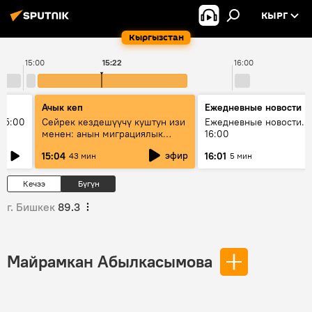
КЫРГ
Кыргызстан
15:00
15:22
16:00
Ачык кеп
Ежедневные новости
15:00
Сейрек кездешүүчү куштун изи
Ежедневные новости. 
менен: анын миграциялык
16:00
жолу эмнеден кабар берет?
эфир
15:04
16:01
43 мин
5 мин
Кечээ
Бүгүн
г. Бишкек
89.3
Майрамкан Абылкасымова