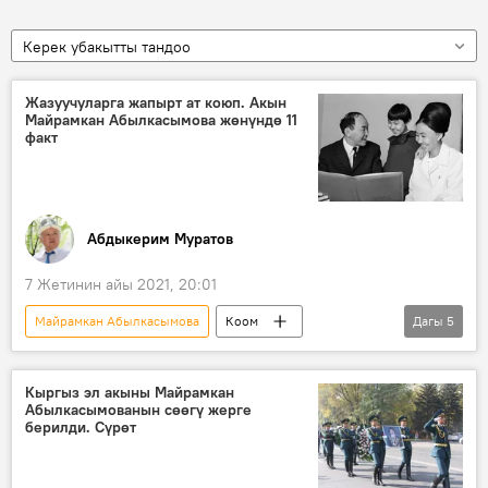
Керек убакытты тандоо
Жазуучуларга жапырт ат коюп. Акын
Майрамкан Абылкасымова жөнүндө 11
факт
Абдыкерим Муратов
7 Жетинин айы 2021, 20:01
Майрамкан Абылкасымова
Коом
Дагы
5
Кыргызстан
Маданият
Кыргыздын көркөм өнөрү, белгилүү инсандары жөнүндө фактылар
Кыргыз эл акыны Майрамкан
Абылкасымованын сөөгү жерге
акын
котормочу
берилди. Сүрөт