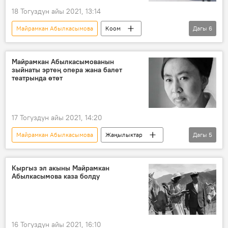
18 Тогуздун айы 2021, 13:14
Майрамкан Абылкасымова
Коом
Дагы
6
Жаңылыктар
Кыргызстан
өлүм
акын
жерге берүү
Маданият
Майрамкан Абылкасымованын
зыйнаты эртең опера жана балет
театрында өтөт
17 Тогуздун айы 2021, 14:20
Майрамкан Абылкасымова
Жаңылыктар
Дагы
5
Коом
Кыргызстан
акын
коштошуу
зыйнат
Кыргыз эл акыны Майрамкан
Абылкасымова каза болду
16 Тогуздун айы 2021, 16:10