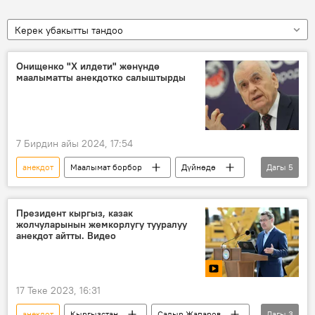
Керек убакытты тандоо
Онищенко "Х илдети" жөнүндө
маалыматты анекдотко салыштырды
7 Бирдин айы 2024, 17:54
анекдот
Маалымат борбор
Дүйнөдө
Дагы
5
Россия
Геннадий Онищенко
Давос
форум
илдет
Президент кыргыз, казак
жолчуларынын жемкорлугу тууралуу
анекдот айтты. Видео
17 Теке 2023, 16:31
анекдот
Кыргызстан
Садыр Жапаров
Дагы
3