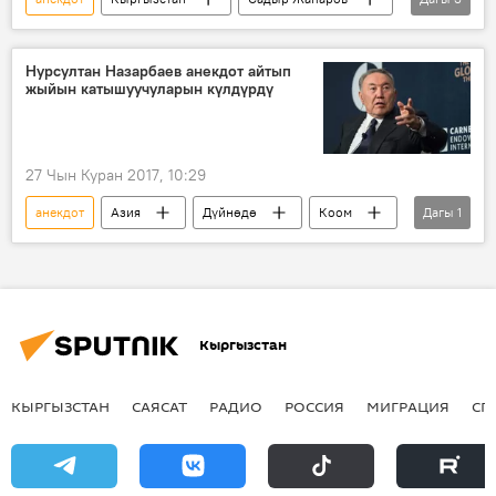
коррупция
Видео
жолчу
Нурсултан Назарбаев анекдот айтып
жыйын катышуучуларын күлдүрдү
27 Чын Куран 2017, 10:29
анекдот
Азия
Дүйнөдө
Коом
Дагы
1
Жаңылыктар
Кыргызстан
КЫРГЫЗСТАН
САЯСАТ
РАДИО
РОССИЯ
МИГРАЦИЯ
СП