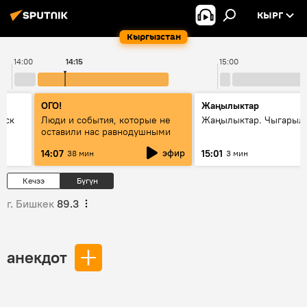
КЫРГ
Кыргызстан
14:00
14:15
15:00
ОГО!
Жаңылыктар
уск
Люди и события, которые не
Жаңылыктар. Чыгарыл
оставили нас равнодушными
эфир
14:07
15:01
38 мин
3 мин
Кечээ
Бүгүн
г. Бишкек
89.3
анекдот