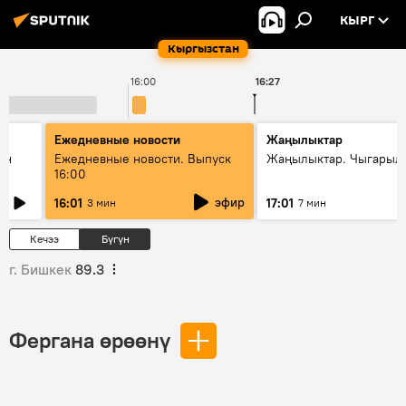
КЫРГ
Кыргызстан
16:00
16:27
Ежедневные новости
Жаңылыктар
ан
Ежедневные новости. Выпуск
Жаңылыктар. Чыгарыл
16:00
эфир
16:01
17:01
3 мин
7 мин
Кечээ
Бүгүн
г. Бишкек
89.3
Фергана өрөөнү