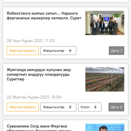
Кыргызстан
Экономика
Азия
Дүйнөдө
Нарын
бизнес-форум
Өзбекстанга кымыз сатып... Нарынга
ферганалык ишкерлер келишти. Сүрөт
кызматташуу
26 Чын Куран 2021, 17:23
Фергана өрөөнү
Жаңылыктар
Дагы
7
Кыргызстан
Азия
Дүйнөдө
Экономика
Нарын
Өзбекстан
Жумгалда көмүрдүн күлүнөн жер
семирткич өндүрүү пландалууда.
кызматташуу
Сүрөттөр
23 Жалган Куран 2021, 15:59
Фергана өрөөнү
Жаңылыктар
Коом
Дагы
3
Кыргызстан
Нарын
Жумгал
Суваналиев Согд жана Фергана
облустарынын башчылары менен