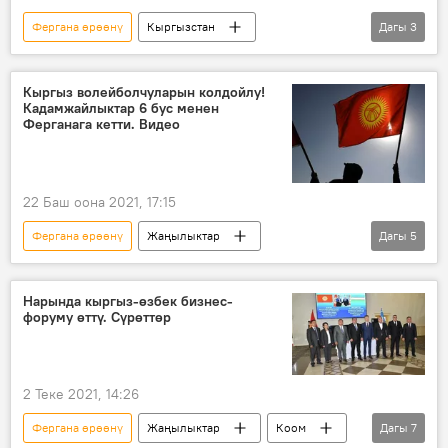
Фергана өрөөнү
Кыргызстан
Дагы
3
Антониу Гутерриш
БУУ
чек ара
Кыргыз волейболчуларын колдойлу!
Кадамжайлыктар 6 бус менен
Ферганага кетти. Видео
22 Баш оона 2021, 17:15
Фергана өрөөнү
Жаңылыктар
Дагы
5
Кыргызстан
Спорт
волейбол
колдоо
Кадамжай
Нарында кыргыз-өзбек бизнес-
форуму өттү. Сүрөттөр
2 Теке 2021, 14:26
Фергана өрөөнү
Жаңылыктар
Коом
Дагы
7