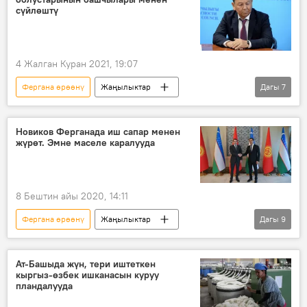
сүйлөштү
4 Жалган Куран 2021, 19:07
Фергана өрөөнү
Жаңылыктар
Дагы
7
Кыргызстан
Коом
Саясат
Баткен облусу
Өмүрбек Суваналиев
Новиков Ферганада иш сапар менен
жүрөт. Эмне маселе каралууда
сүйлөшүүлөр
чек ара
8 Бештин айы 2020, 14:11
Фергана өрөөнү
Жаңылыктар
Дагы
9
Кыргызстан
Азия
Дүйнөдө
Саясат
Өзбекстан
Артем Новиков
Ат-Башыда жүн, тери иштеткен
кыргыз-өзбек ишканасын куруу
чек ара
облус
жетекчи
пландалууда