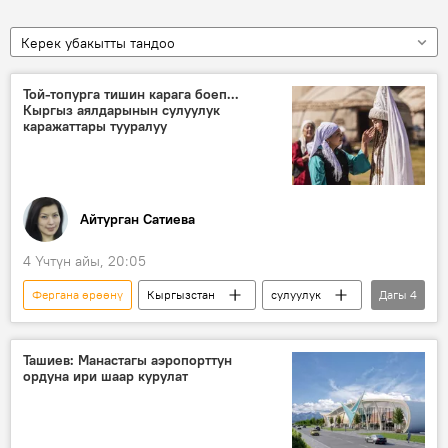
Керек убакытты тандоо
Той-топурга тишин карага боеп...
Кыргыз аялдарынын сулуулук
каражаттары тууралуу
Айтурган Сатиева
4 Үчтүн айы, 20:05
Фергана өрөөнү
Кыргызстан
сулуулук
Дагы
4
Эңилчек
тиш
илим
Айша Абдиева
Ташиев: Манастагы аэропорттун
ордуна ири шаар курулат