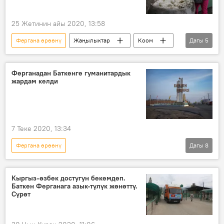
25 Жетинин айы 2020, 13:58
Фергана өрөөнү
Жаңылыктар
Коом
Дагы
5
Кыргызстан
Экономика
Ат-Башы
Өзбекстан
кызматташтык
Ферганадан Баткенге гуманитардык
жардам келди
7 Теке 2020, 13:34
Фергана өрөөнү
Дагы
8
Коронавируска байланыштуу Кыргызстандагы кырдаал
Жаңылыктар
Коом
Кыргызстан
Кыргыз-өзбек достугун бекемдеп.
Баткен Ферганага азык-түлүк жөнөттү.
Баткен
Өзбекстан
Сүрөт
гуманитардык жардам
коронавирус