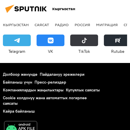
Кыргызстан
террордук уюм
Борбор Азия
КЫРГЫЗСТАН
САЯСАТ
РАДИО
РОССИЯ
МИГРАЦИЯ
СП
Telegram
VK
ТikТоk
Rutube
Долбоор жөнүндө
Пайдалануу эрежелери
Байланыш үчүн
Пресс-релиздер
Компаниялардын жаңылыктары
Купуялык саясаты
Cookie колдонуу жана автоматтык логирлөө
саясаты
Кайра байланыш