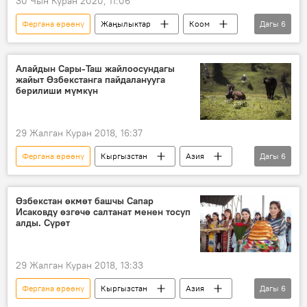
30 Чын Куран 2020, 11:06
Фергана өрөөнү
Жаңылыктар
Коом
Дагы
6
Кыргызстан
Баткен
жардам
достук
ыраазычылык
Алайдын Сары-Таш жайлоосундагы
жайыт Өзбекстанга пайдаланууга
коронавирус
берилиши мүмкүн
29 Жалган Куран 2018, 16:37
Фергана өрөөнү
Кыргызстан
Азия
Дагы
6
Дүйнөдө
Коом
Жаңылыктар
Ош
Өзбекстан
өкмөт
Өзбекстан өкмөт башчы Сапар
Исаковду өзгөчө салтанат менен тосуп
алды. Сүрөт
29 Жалган Куран 2018, 13:33
Фергана өрөөнү
Кыргызстан
Азия
Дагы
6