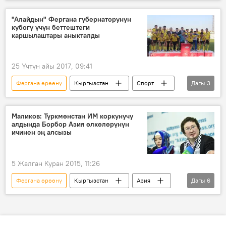
Дүйнөдө
Коом
Жаңылыктар
Саясат
Өзбекстан
Сапар Исаков
"Алайдын" Фергана губернаторунун
кубогу үчүн беттештеги
каршылаштары аныкталды
25 Үчтүн айы 2017, 09:41
Фергана өрөөнү
Кыргызстан
Спорт
Дагы
3
Жаңылыктар
футбол
беттешүү
Маликов: Түркмөнстан ИМ коркунучу
алдында Борбор Азия өлкөлөрүнүн
ичинен эң алсызы
5 Жалган Куран 2015, 11:26
Фергана өрөөнү
Кыргызстан
Азия
Дагы
6
Жаңылыктар
Ой-пикир
Кадыр Маликов
"Ислам мамлекети" террордук тобу