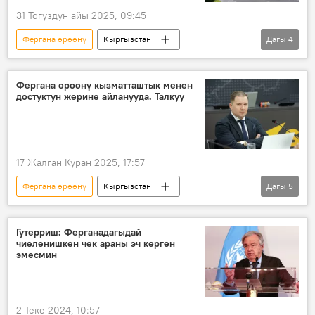
31 Тогуздун айы 2025, 09:45
Фергана өрөөнү
Кыргызстан
Дагы
4
Жалал-Абад
аэропорт
Камчыбек Ташиев
Манас шаары
Фергана өрөөнү кызматташтык менен
достуктун жерине айланууда. Талкуу
17 Жалган Куран 2025, 17:57
Фергана өрөөнү
Кыргызстан
Дагы
5
Тажикстан
Өзбекстан
кызматташуу
достук
ресурс
Гутерриш: Ферганадагыдай
чиеленишкен чек араны эч көргөн
саммит
эмесмин
2 Теке 2024, 10:57