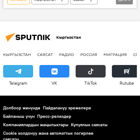
Акылбек Жапаров
оорукана
жүрөк
оору
Кыргызстан
КЫРГЫЗСТАН
САЯСАТ
РАДИО
РОССИЯ
МИГРАЦИЯ
СП
Telegram
VK
ТikТоk
Rutube
Долбоор жөнүндө
Пайдалануу эрежелери
Байланыш үчүн
Пресс-релиздер
Компаниялардын жаңылыктары
Купуялык саясаты
Cookie колдонуу жана автоматтык логирлөө
саясаты