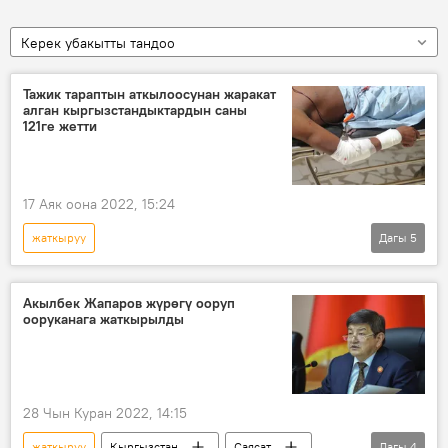
Керек убакытты тандоо
Тажик тараптын аткылоосунан жаракат
алган кыргызстандыктардын саны
121ге жетти
17 Аяк оона 2022, 15:24
жаткыруу
Дагы
5
Чек арадагы жаңжал. Кыргызстан менен Тажикстандын тиреши
Кыргызстан
жарадар
жаран
Акылбек Жапаров жүрөгү ооруп
ооруканага жаткырылды
оорукана
28 Чын Куран 2022, 14:15
жаткыруу
Кыргызстан
Саясат
Дагы
4