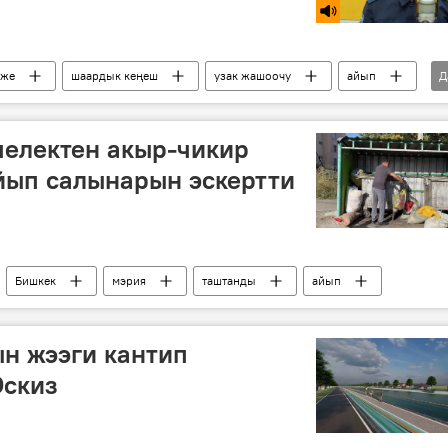
еже
шаардык кеңеш
узак жашоочу
айып
Д
челектен акыр-чикир
йып салынарын эскертти
Бишкек
мэрия
таштанды
айып
н жээги кантип
Эскиз