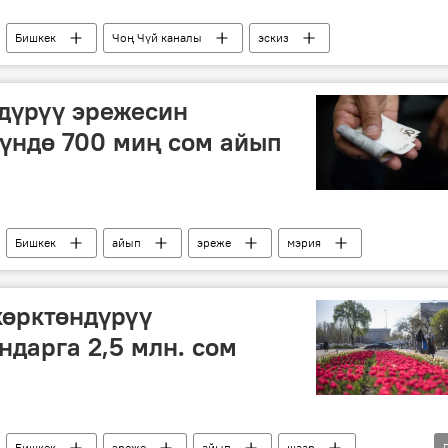
Бишкек
Чоң Чүй каналы
эскиз
дүрүү эрежесин
күндө 700 миң сом айып
Бишкек
айып
эреже
мэрия
көрктөндүрүү
ндарга 2,5 млн. сом
Бишкек
эреже
айып
шаар