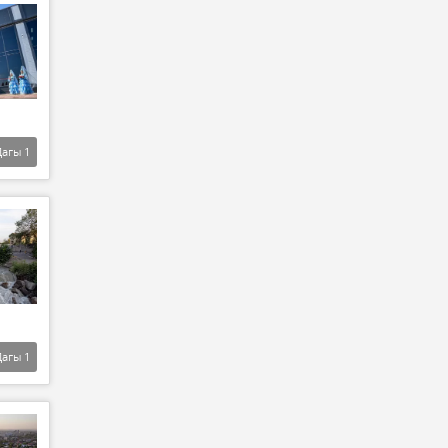
Дагы
1
Дагы
1