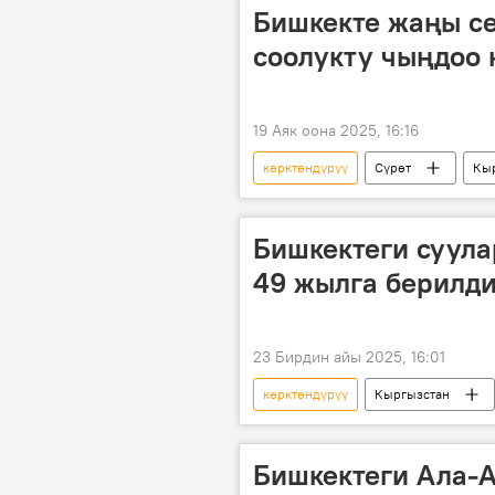
Бишкекте жаңы се
соолукту чыңдоо
19 Аяк оона 2025, 16:16
көрктөндүрүү
Сүрөт
Кы
Спорт
Бишкектеги суула
49 жылга берилд
23 Бирдин айы 2025, 16:01
көрктөндүрүү
Кыргызстан
жээк
токтом
Бишкектеги Ала-А