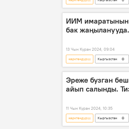
мэрия
ИИМ имаратынын
бак жаңыланууда.
13 Чын Куран 2024, 09:04
көрктөндүрүү
Кыргызстан
Эреже бузган бе
айып салынды. Ти
11 Чын Куран 2024, 10:35
көрктөндүрүү
Кыргызстан