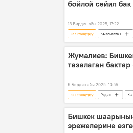
бойлой сейил бак
15 Бирдин айы 2025, 17:22
көрктөндүрүү
Кыргызстан
Сүрөт
Жумалиев: Бишке
тазалаган бактар
5 Бирдин айы 2025, 10:55
көрктөндүрүү
Радио
Кы
Жаныбек Жумалиев
Бишкек шаарынын
эрежелерине өзгө