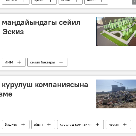
 маңдайындагы сейил
 Эскиз
ИИМ
сейил бактары
ш курулуш компаниясына
зме
Бишкек
айып
курулуш компания
мэрия