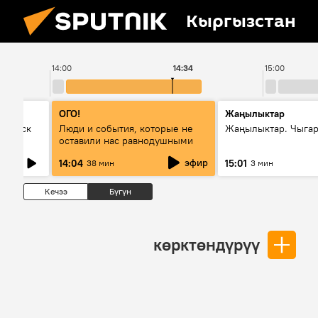
Кыргызстан
14:00
14:34
15:00
ОГО!
Жаңылыктар
Выпуск
Люди и события, которые не
Жаңылыктар. Чыга
оставили нас равнодушными
эфир
14:04
15:01
38 мин
3 мин
Кечээ
Бүгүн
көрктөндүрүү