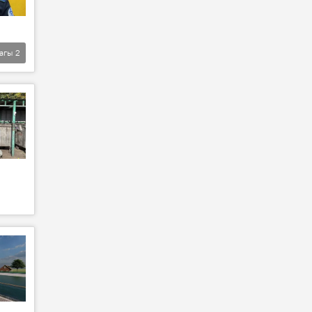
агы
2