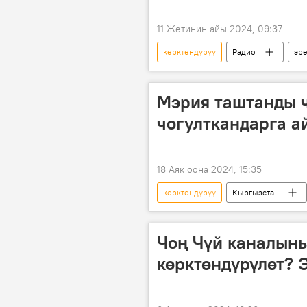
11 Жетинин айы 2024, 09:37
көрктөндүрүү
Радио
эр
Кыргызстан
Азат Ракымов
Мэрия таштанды 
чогулткандарга а
18 Аяк оона 2024, 15:35
көрктөндүрүү
Кыргызстан
Чоң Чүй каналыны
көрктөндүрүлөт? 