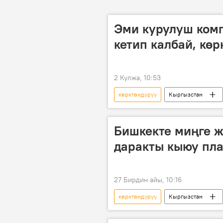
Эми курулуш ком
кетип калбай, көр
2 Кулжа, 10:53
көрктөндүрүү
Кыргызстан
Бишкекте миңге ж
даракты кыюу пл
27 Бирдин айы, 10:16
көрктөндүрүү
Кыргызстан