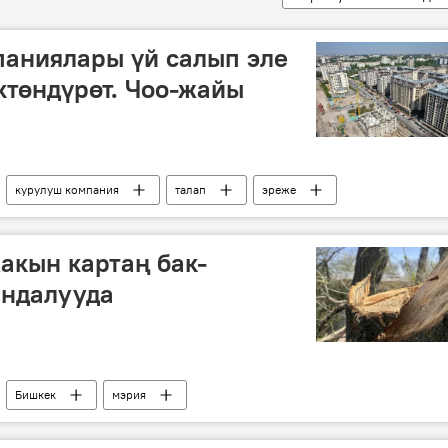
паниялары үй салып эле
ктөндүрөт. Чоо-жайы
курулуш компания
талап
эреже
акын картаң бак-
андалууда
Бишкек
мэрия