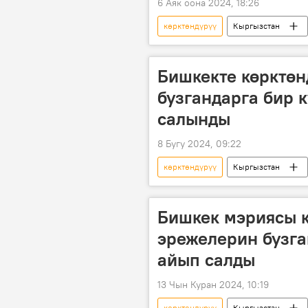
6 Аяк оона 2024, 18:26
көрктөндүрүү
Кыргызстан
Бишкекте көрктөн
бузгандарга бир 
салынды
8 Бугу 2024, 09:22
көрктөндүрүү
Кыргызстан
Бишкек мэриясы 
эрежелерин бузга
айып салды
13 Чын Куран 2024, 10:19
көрктөндүрүү
Кыргызстан