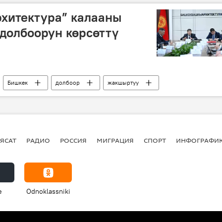
хитектура” калааны
 долбоорун көрсөттү
Бишкек
долбоор
жакшыртуу
ЯСАТ
РАДИО
РОССИЯ
МИГРАЦИЯ
СПОРТ
ИНФОГРАФИ
e
Odnoklassniki