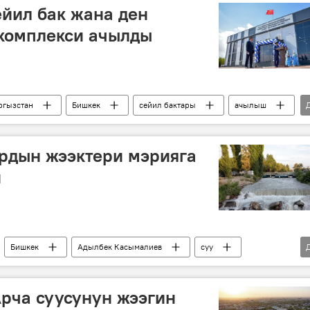
йил бак жана ден
 комплекси ачылды
ргызстан
Бишкек
сейил бактары
ачылыш
рдын жээктери мэрияга
и
Бишкек
Адылбек Касымалиев
суу
рча суусунун жээгин