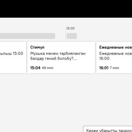
16:00
Стимул
Ежедневные нов
рылыш 15:00
Музыка менен тарбияланган
Ежедневные нов
балдар гений болобу?
16:00
Кыргыздын жашоосунда
15:04
16:01
49 мин
7 мин
музыканын орду
Керек убакытты тандоо