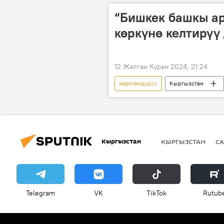
“Бишкек башкы ар
көркүнө келтирүү
12 Жалган Куран 2024, 21:24
көрктөндүрүү
Кыргызстан
Кыргызстан
КЫРГЫЗСТАН
СА
Telegram
VK
ТikТоk
Rutub