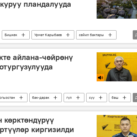
 куруу пландалууда
Бишкек
Урмат Карыбаев
сейил бактары
кте айлана-чөйрөнү
 отургузулууда
ргызстан
бак-дарак
гүл
суу
баш
 көрктөндүрүү
ртүүлөр киргизилди