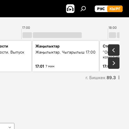
РУС
КЫРГ
17:00
18:00
ости
Жаңылыктар
Стоп кадр
ости. Выпуск
Жаңылыктар. Чыгарылыш 17:00
"Окен ава" —
комедиясы
17:01
17:08
7 мин
34 мин
г. Бишкек
89.3