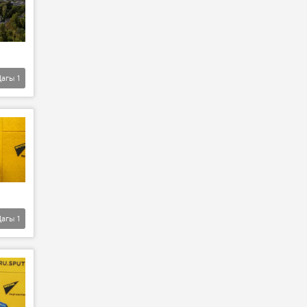
Дагы
1
Дагы
1