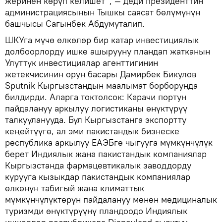
жеринен көрүп келишет”, — деди президенттин
администрациясынын Тышкы саясат бөлүмүнүн
башчысы Сагынбек Абдумуталип.
ШКУга мүчө өлкөлөр бир катар инвестициялык
долбоорлорду ишке ашырууну пландап жатканын
Улуттук инвестициялар агенттигинин
жетекчисинин орун басары Дамирбек Бикулов
Sputnik Кыргызстандын маалымат борборунда
билдирди. Аларга токтолсок: Карачи портун
пайдалануу аркылуу логистиканы өнүктүрүү
талкууланууда. Бул Кыргызстанга экспортту
кеңейтүүгө, ал эми пакистандык бизнеске
республика аркылуу ЕАЭБге чыгууга мүмкүнчүлүк
берет Индиялык жана пакистандык компаниялар
Кыргызстанда фармацевтикалык заводдорду
курууга кызыкдар пакистандык компаниялар
өлкөнүн табигый жана климаттык
мүмкүнчүлүктөрүн пайдалануу менен медициналык
туризмди өнүктүрүүнү пландоодо Индиялык