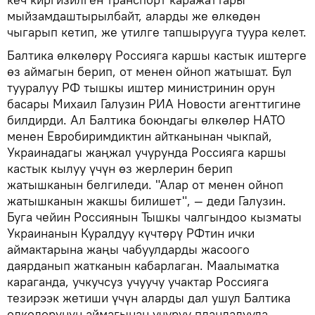
мыйзамдаштырылбайт, аларды же өлкөдөн
чыгарып кетип, же утилге тапшырууга туура келет.
Балтика өлкөлөрү Россияга каршы кастык иштерге
өз аймагын берип, от менен ойноп жатышат. Бул
тууралуу РФ тышкы иштер министринин орун
басары Михаил Галузин РИА Новости агенттигине
билдирди. Ал Балтика боюндагы өлкөлөр НАТО
менен Евробиримдиктин айтканынан чыкпай,
Украинадагы жаңжал учурунда Россияга каршы
кастык кылуу үчүн өз жерлерин берип
жатышканын белгиледи. "Алар от менен ойноп
жатышканын жакшы билишет", — деди Галузин.
Буга чейин Россиянын Тышкы чалгындоо кызматы
Украинанын Куралдуу күчтөрү РФтин ички
аймактарына жаңы чабуулдарды жасоого
даярданып жатканын кабарлаган. Маалыматка
караганда, учкучсуз учуучу учактар Россияга
тезирээк жетиши үчүн аларды дал ушул Балтика
өлкөлөрүнүн аймагынан учуруу пландалууда.