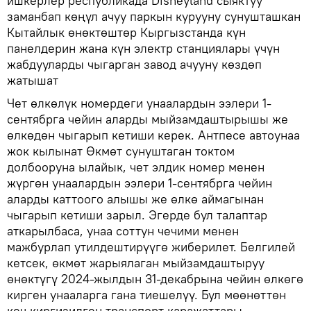
ишкерлер республикада Disneyland сыяктуу
заманбап көңүл ачуу паркын курууну сунушташкан
Кытайлык өнөктөштөр Кыргызстанда күн
панелдерин жана күн электр станциялары үчүн
жабдууларды чыгарган завод ачууну көздөп
жатышат
Чет өлкөлүк номердеги унаалардын ээлери 1-
сентябрга чейин аларды мыйзамдаштырышы же
өлкөдөн чыгарып кетиши керек. Антпесе автоунаа
жок кылынат Өкмөт сунуштаган токтом
долбооруна ылайык, чет элдик номер менен
жүргөн унаалардын ээлери 1-сентябрга чейин
аларды каттоого алышы же өлкө аймагынан
чыгарып кетиши зарыл. Эгерде бул талаптар
аткарылбаса, унаа соттун чечими менен
мажбурлап утилдештирүүгө жиберилет. Белгилей
кетсек, өкмөт жарыялаган мыйзамдаштыруу
өнөктүгү 2024-жылдын 31-декабрына чейин өлкөгө
кирген унааларга гана тиешелүү. Бул мөөнөттөн
кеч киргизилген транспорт каражаттары