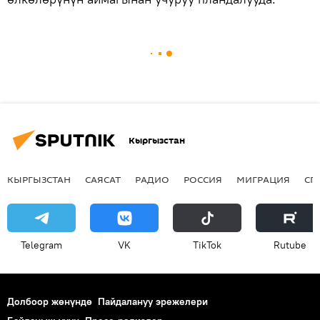
Кыргызстан
КЫРГЫЗСТАН
САЯСАТ
РАДИО
РОССИЯ
МИГРАЦИЯ
СП
Telegram
VK
ТikТоk
Rutube
Долбоор жөнүндө
Пайдалануу эрежелери