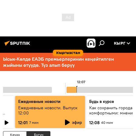
КЫРГ
Кыргызстан
Ысык-Көлдө ЕАЭБ премьерлеринин кеңейтилген
жыйыны өтүүдө. Түз алып берүү
12:07
Ежедневные новости
Будь в курсе
Ежедневные новости. Выпуск
Как сохранить города и
р
12:00
комфортными: мнение
айсы
Евразии
эфир
12:01
12:08
7 мин
40 мин
Кечээ
Бүгүн