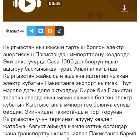
03:08
Жазылуу
Кыргызстан кышкысын тартыш болгон электр
энергиясын Пакистандан импорттоону көздөөдө.
Эки өлкө учурда Casa-1000 долбоорун ишке
ашыруу баскычында турат. Анын алкагында
Кыргызстан жайкысын ашыкча иштелип чыккан
электр кубатын Пакистанга экспорт кылмак. “Бул
маселе дагы деле актуалдуу. Бирок биз Пакистан
тарапка аларда кышкысын ашыкча болгон электр
кубатын Кыргызстанга импорттоо боюнча сунуш
бердик. Экинчиден пакистандын портторунан
Кыргызстан үчүн терминал алууну көздөп
жатабыз. Август айында мамлекеттик органдар
жана транспорттук компаниялар Пакистанга барып