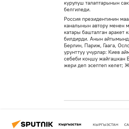
курулуш талаптарынын са
белгиледи.
Россия президентинин маа
каналынын автору менен м
катары башталган аракет 
билдирди. Анын айтымында
Берлин, Париж, Гаага, Осл
урунттуу учурлар: Киев ай
себеби коңшу жайгашкан В
жери деп эсептеп келет; 
Кыргызстан
КЫРГЫЗСТАН
СА