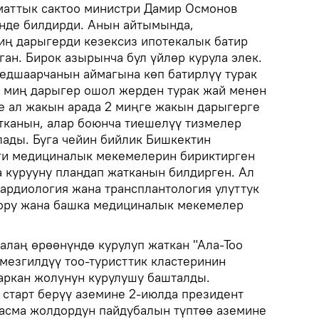
аматтык сактоо министри Дамир Осмонов
нде билдирди. Анын айтымында,
иң дарыгерди кезексиз ипотекалык батир
ан. Бирок азырынча бул үйлөр курула элек.
едшаарчанын аймагына көп батирлүү турак
 миң дарыгер ошол жерден турак жай менен
е ал жакын арада 2 миңге жакын дарыгерге
тканын, алар боюнча тиешелүү тизмелер
лады. Буга чейин бийлик Бишкектин
зги медициналык мекемелерин бириктирген
курууну пландап жатканын билдирген. Ал
Кардиология жана трансплантология улуттук
бору жана башка медициналык мекемелер
лаң өрөөнүндө курулуп жаткан "Ала-Тоо
 мезгилдүү тоо-туристтик кластеринин
 аркан жолунун курулушу башталды.
старт берүү аземине 2-июлда президент
асма жолдордун пайдубалын түптөө аземине