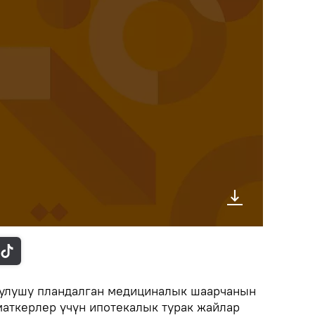
рулушу пландалган медициналык шаарчанын
аткерлер үчүн ипотекалык турак жайлар