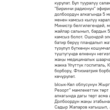
курулат. Бул тууралуу сал
"Биринчи радионун" эфири
долбоордун алкагында 5 м
менен камсыз кылуу каралг
Министр белгилегендей, м
жайлар салынып, бардык 5
камсыз болот. Ошондой эл
батир берүү пландалып жа
түзүлүп бүткөнүн кошумча
түштүгүндө өлкөнүн неги
жаңы медициналык шаарча 
жакка Улуттук госпиталь, 
борбору, Фтизиатрия бор
көчүрүлөт.
Ысык-Көл облусунун Жырга
Резорт" мамлекеттик төрт
алкагында дагы төрт асма
Долбоордун жаңы этабына 
Садыр Жапаров катышып, 