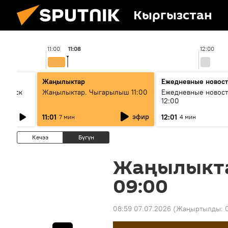
Кыргызстан
11:00
11:08
12:00
Жаңылыктар
Ежедневные новос
Выпуск
Жаңылыктар. Чыгарылыш 11:00
Ежедневные новост
12:00
эфир
11:01
12:01
7 мин
4 мин
Кечээ
Бүгүн
Жаңылыкт
09:00
08:59 07.07.2026
(Жаңыртылды: