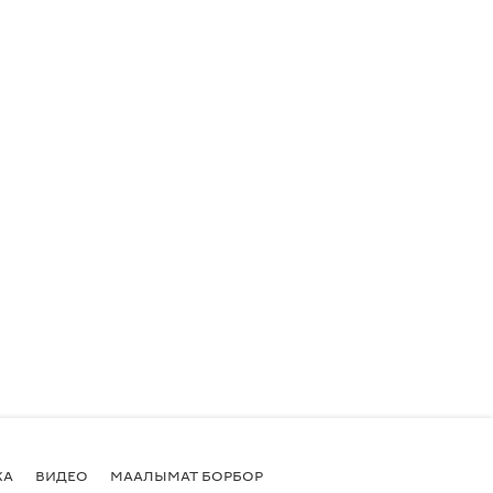
КА
ВИДЕО
МААЛЫМАТ БОРБОР