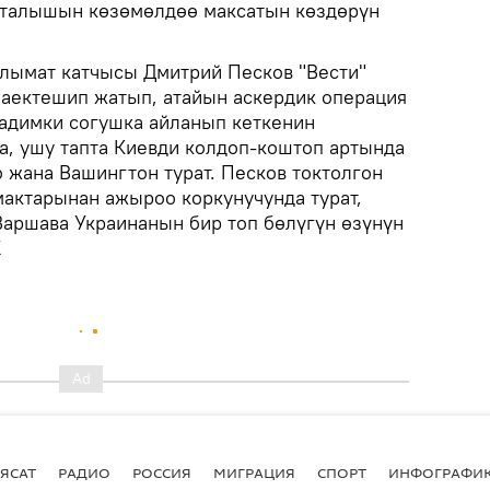
кталышын көзөмөлдөө максатын көздөрүн
лымат катчысы Дмитрий Песков "Вести"
аектешип жатып, атайын аскердик операция
кадимки согушка айланып кеткенин
, ушу тапта Киевди колдоп-коштоп артында
о жана Вашингтон турат. Песков токтолгон
мактарынан ажыроо коркунучунда турат,
аршава Украинанын бир топ бөлүгүн өзүнүн
Ж
ЯСАТ
РАДИО
РОССИЯ
МИГРАЦИЯ
СПОРТ
ИНФОГРАФИ