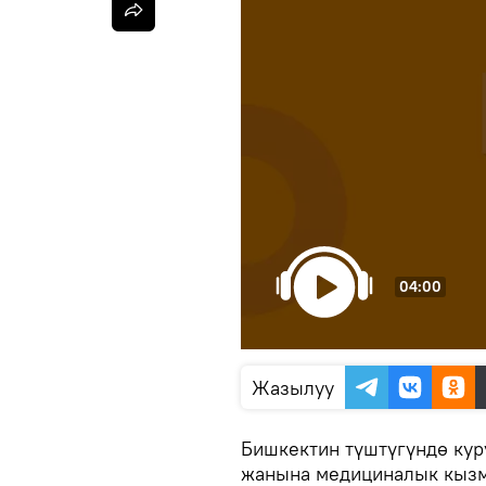
04:00
Жазылуу
Бишкектин түштүгүндө ку
жанына медициналык кызм