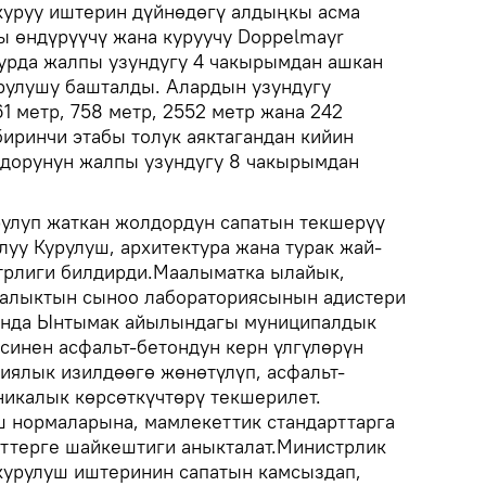
куруу иштерин дүйнөдөгү алдыңкы асма
ы өндүрүүчү жана куруучу Doppelmayr
урда жалпы узундугу 4 чакырымдан ашкан
рулушу башталды. Алардын узундугу
 метр, 758 метр, 2552 метр жана 242
биринчи этабы толук аяктагандан кийин
лдорунун жалпы узундугу 8 чакырымдан
улуп жаткан жолдордун сапатын текшерүү
луу Курулуш, архитектура жана турак жай-
трлиги билдирди.Маалыматка ылайык,
малыктын сыноо лабораториясынын адистери
ында Ынтымак айылындагы муниципалдык
синен асфальт-бетондун керн үлгүлөрүн
иялык изилдөөгө жөнөтүлүп, асфальт-
икалык көрсөткүчтөрү текшерилет.
 нормаларына, мамлекеттик стандарттарга
ттерге шайкештиги аныкталат.Министрлик
курулуш иштеринин сапатын камсыздап,