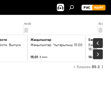
РУС
КЫРГ
14:00
15:00
ости
Жаңылыктар
Ежедневные 
ости. Выпуск
Жаңылыктар. Чыгарылыш 15:00
Ежедневные н
16:00
15:01
16:01
3 мин
3 мин
г. Бишкек
89.3