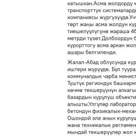
катышкан.Асма жолдорду 
транспорттук системалард
компаниясы жүргүзүүдө.Уч
төрт жаңы асма жолдун ку
тиешелүүлүгүнө жараша 461
метрди түзөт.Долбоордун 
курорттогу асма аркан жо
ашары белгиленди.
Жалал-Абад облусунда кур
иштери жүрүүдө. Бул туура
коммуналдык чарба минис
Түштүк региондук башкар
көчмө текшерүүнүн алкаг
базардын курулуш объекти
алышты.Үлгүлөр лаборатор
бетондун физикалык-механ
Ошондой эле анын курулуш
жана техникалык регламен
мындай текшерүүлөр жол 