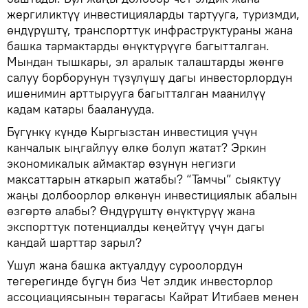
жергиликтүү инвестицияларды тартууга, туризмди,
өндүрүштү, транспорттук инфраструктураны жана
башка тармактарды өнүктүрүүгө багытталган.
Мындан тышкары, эл аралык талаштарды жөнгө
салуу борборунун түзүлүшү дагы инвесторлордун
ишенимин арттырууга багытталган маанилүү
кадам катары бааланууда.
Бүгүнкү күндө Кыргызстан инвестиция үчүн
канчалык ыңгайлуу өлкө болуп жатат? Эркин
экономикалык аймактар өзүнүн негизги
максаттарын аткарып жатабы? “Тамчы” сыяктуу
жаңы долбоорлор өлкөнүн инвестициялык абалын
өзгөртө алабы? Өндүрүштү өнүктүрүү жана
экспорттук потенциалды кеңейтүү үчүн дагы
кандай шарттар зарыл?
Ушул жана башка актуалдуу суроолордун
тегерегинде бүгүн биз Чет элдик инвесторлор
ассоциациясынын төрагасы Кайрат Итибаев менен