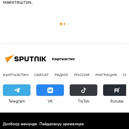
маектештик.
Кыргызстан
КЫРГЫЗСТАН
САЯСАТ
РАДИО
РОССИЯ
МИГРАЦИЯ
СП
Telegram
VK
ТikТоk
Rutube
Долбоор жөнүндө
Пайдалануу эрежелери