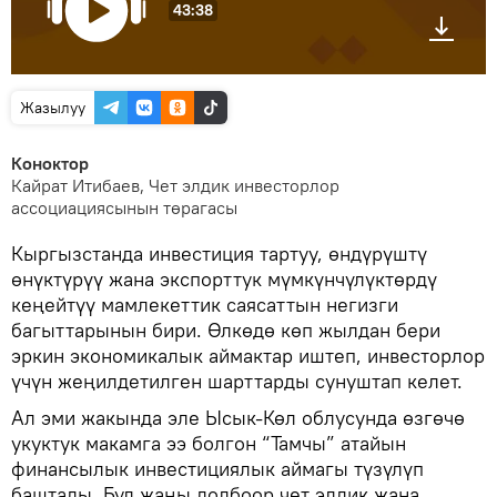
43:38
Жазылуу
Коноктор
Кайрат Итибаев, Чет элдик инвесторлор
ассоциациясынын төрагасы
Кыргызстанда инвестиция тартуу, өндүрүштү
өнүктүрүү жана экспорттук мүмкүнчүлүктөрдү
кеңейтүү мамлекеттик саясаттын негизги
багыттарынын бири. Өлкөдө көп жылдан бери
эркин экономикалык аймактар иштеп, инвесторлор
үчүн жеңилдетилген шарттарды сунуштап келет.
Ал эми жакында эле Ысык-Көл облусунда өзгөчө
укуктук макамга ээ болгон “Тамчы” атайын
финансылык инвестициялык аймагы түзүлүп
баштады. Бул жаңы долбоор чет элдик жана