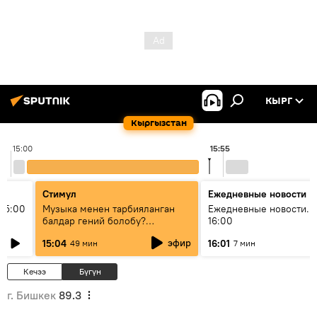
КЫРГ
Кыргызстан
15:00
15:55
Стимул
Ежедневные новости
15:00
Музыка менен тарбияланган
Ежедневные новости. 
балдар гений болобу?
16:00
Кыргыздын жашоосунда
эфир
15:04
16:01
49 мин
7 мин
музыканын орду
Кечээ
Бүгүн
г. Бишкек
89.3