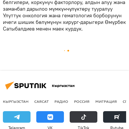
белгилери, коркунуч факторлору, алдын алуу жана
заманбап дарылоо мүмкүнчүлүктөрү тууралуу
Улуттук онкология жана гематология борборунун
ичеги шишик бөлүмүнүн хирург-дарыгери Өмүрбек
Сатыбалдиев менен маек курдук.
Кыргызстан
КЫРГЫЗСТАН
САЯСАТ
РАДИО
РОССИЯ
МИГРАЦИЯ
СП
Telegram
VK
ТikТоk
Rutube