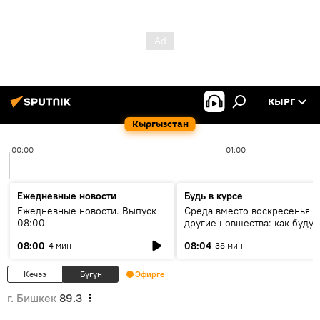
КЫРГ
Кыргызстан
00:00
01:00
Ежедневные новости
Будь в курсе
Ежедневные новости. Выпуск
Среда вместо воскресенья и
08:00
другие новшества: как будут
проходить выборы в КР?
08:00
08:04
4 мин
38 мин
Кечээ
Бүгүн
Эфирге
г. Бишкек
89.3