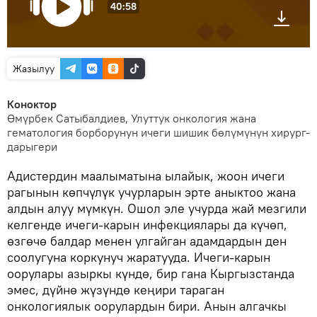
40:58
Жазылуу
Коноктор
Өмүрбек Сатыбалдиев, Улуттук онкология жана
гематология борборунун ичеги шишик бөлүмүнүн хирург-
дарыгери
Адистердин маалыматына ылайык, жоон ичеги
рагынын көпчүлүк учурларын эрте аныктоо жана
алдын алуу мүмкүн. Ошол эле учурда жай мезгили
келгенде ичеги-карын инфекциялары да күчөп,
өзгөчө балдар менен улгайган адамдардын ден
соолугуна коркунуч жаратууда. Ичеги-карын
оорулары азыркы күндө, бир гана Кыргызстанда
эмес, дүйнө жүзүндө кеңири тараган
онкологиялык оорулардын бири. Анын алгачкы