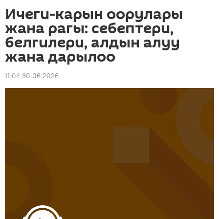
Ичеги-карын оорулары
жана рагы: себептери,
белгилери, алдын алуу
жана дарылоо
11:04 30.06.2026