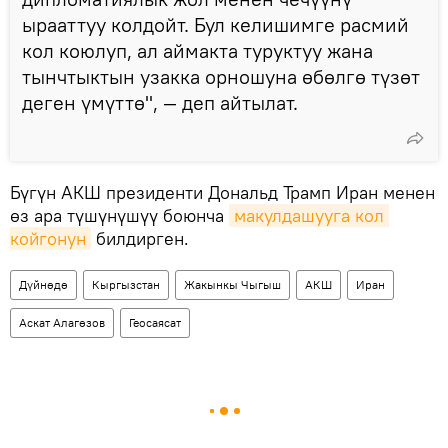
ырааттуу колдойт. Бул келишимге расмий
кол коюлуп, ал аймакта туруктуу жана
тынчтыктын узакка орношуна өбөлгө түзөт
деген үмүттө", — деп айтылат.
Бүгүн АКШ президенти Дональд Трамп Иран менен
өз ара түшүнүшүү боюнча
макулдашууга кол 
койгонун
билдирген.
Дүйнөдө
Кыргызстан
Жакынкы Чыгыш
АКШ
Иран
Аскат Алагөзов
Геосаясат