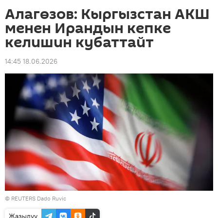
Алагөзов: Кыргызстан АКШ
менен Ирандын кепке
келишин кубаттайт
14:45 18.06.2026
© REUTERS Dado Ruvic
Жазылуу