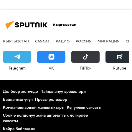
Кыргызстан
КЫРГЫЗСТАН
САЯСАТ
РАДИО
РОССИЯ
МИГРАЦИЯ
СП
Telegram
VK
ТikТоk
Rutube
Долбоор жөнүндө
Пайдалануу эрежелери
Байланыш үчүн
Пресс-релиздер
Компаниялардын жаңылыктары
Купуялык саясаты
Cookie колдонуу жана автоматтык логирлөө
саясаты
Кайра байланыш