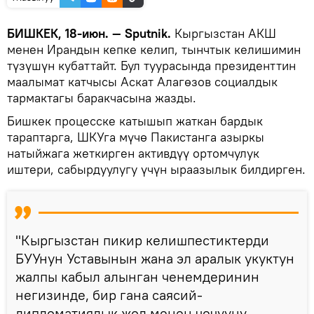
БИШКЕК, 18-июн. — Sputnik.
Кыргызстан АКШ
менен Ирандын кепке келип, тынчтык келишимин
түзүшүн кубаттайт. Бул туурасында президенттин
маалымат катчысы Аскат Алагөзов социалдык
тармактагы баракчасына жазды.
Бишкек процесске катышып жаткан бардык
тараптарга, ШКУга мүчө Пакистанга азыркы
натыйжага жеткирген активдүү ортомчулук
иштери, сабырдуулугу үчүн ыраазылык билдирген.
"Кыргызстан пикир келишпестиктерди
БУУнун Уставынын жана эл аралык укуктун
жалпы кабыл алынган ченемдеринин
негизинде, бир гана саясий-
дипломатиялык жол менен чечүүнү