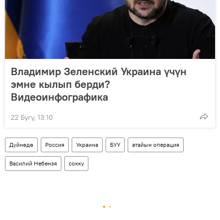
Владимир Зеленский Украина үчүн
эмне кылып берди?
Видеоинфографика
22 Бугу, 13:10
Дүйнөдө
Россия
Украина
БУУ
атайын операция
Василий Небензя
сокку