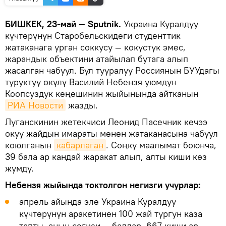
БИШКЕК, 23-май — Sputnik.
Украина Куралдуу
күчтөрүнүн Старобельскидеги студенттик
жатаканага урган соккусу — кокустук эмес,
жарандык объектини атайылап бутага алып
жасалган чабуул. Бул тууралуу Россиянын БУУдагы
туруктуу өкүлү Василий Небензя уюмдун
Коопсуздук кеңешинин жыйынында айтканын
РИА Новости
жазды.
Луганскинин жетекчиси Леонид Пасечник кечээ
окуу жайдын имараты менен жатаканасына чабуул
коюлганын
кабарлаган
. Соңку маалымат боюнча,
39 бала ар кандай жаракат алып, алты киши көз
жумду.
Небензя жыйында токтолгон негизги учурлар:
апрель айында эле Украина Куралдуу
күчтөрүнүн аракетинен 100 жай тургун каза
тапты, анын сегизи — балдар. 667 киши ар