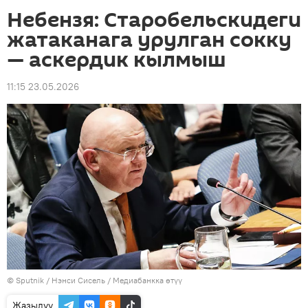
Небензя: Старобельскидеги
жатаканага урулган сокку
— аскердик кылмыш
11:15 23.05.2026
©
Sputnik
/ Нэнси Сисель
/
Медиабанкка өтүү
Жазылуу