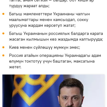
түрдүү жараат алды;
Батыш мамлекеттери Украинаны чалгын
маалыматтары менен камсыздап, сокку
уруусуна жардам көрсөтүп жатат;
Батыш Украинанын россиялык балдарга карата
жасаган кылмышын көз жаздымда калтырууда;
Киев менен сүйлөшүү мүмкүн эмес;
Россия атайын операцияны Украинадагы адам
өлүмүн токтотуу үчүн баштаган, максатына
жетет.