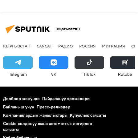
Кыргызстан
КЫРГЫЗСТАН
САЯСАТ
РАДИО
РОССИЯ
МИГРАЦИЯ
СП
Telegram
VK
ТikТоk
Rutube
Долбоор жөнүндө
Пайдалануу эрежелери
Байланыш үчүн
Пресс-релиздер
Компаниялардын жаңылыктары
Купуялык саясаты
Cookie колдонуу жана автоматтык логирлөө
саясаты
Кайра байланыш