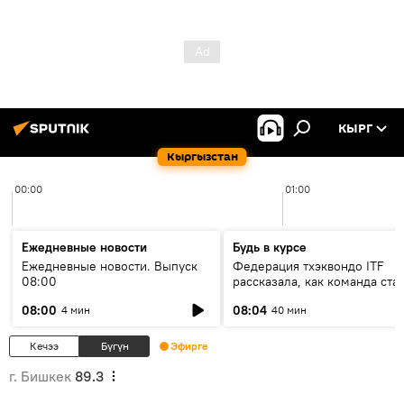
КЫРГ
Кыргызстан
00:00
01:00
Ежедневные новости
Будь в курсе
Ежедневные новости. Выпуск
Федерация тхэквондо ITF
08:00
рассказала, как команда ста
жертвой мошенников
08:00
08:04
4 мин
40 мин
Кечээ
Бүгүн
Эфирге
г. Бишкек
89.3