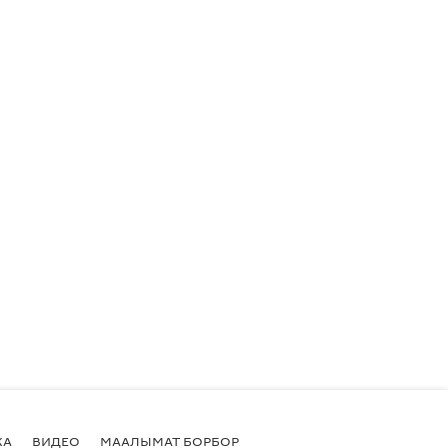
КА
ВИДЕО
МААЛЫМАТ БОРБОР