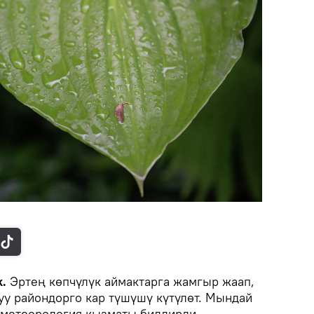
.
Эртең көпчүлүк аймактарга жамгыр жаап,
уу райондорго кар түшүшү күтүлөт. Мындай
метеорология кызматы билдирди.