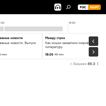
РУС
КЫРГ
8:00
19:00
евные новости
Между строк
евные новости. Выпуск
Как кошки захватили мировую
литературу
18:06
6 мин
49 мин
г. Бишкек
89.3