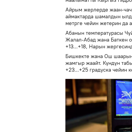
Айрым жерлерде жаан-чачы
аймактарда шамалдын ылд
метрге чейин жетерин да 
Абанын температурасы Чүйд
Жалал-Абад жана Баткен о
+13...+18, Нарын жергесинд
Бишкекте жана Ош шаарынд
жамгыр жаайт. Күндүн табы
+23...+25 градуска чейин к