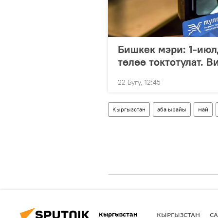
Бишкек мэри: 1-июл
төлөө токтотулат. В
22 Бугу, 12:45
Кыргызстан
аба ырайы
май
Кыргызстан
КЫРГЫЗСТАН
СА