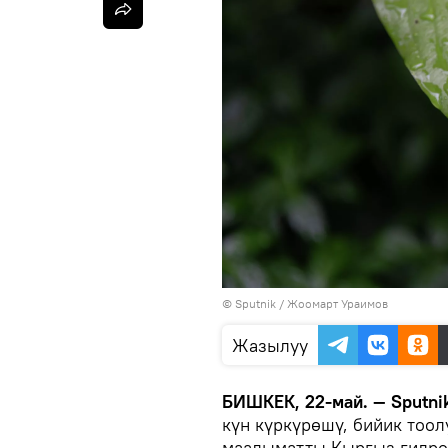
©
Sputnik / Жоомарт Ураимов
Жазылуу
БИШКЕК, 22-май. — Sputnik
күн күркүрөшү, бийик тоол
маалыматты Кыргыз гидро