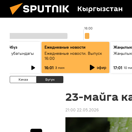
Кыргызстан
:00
16:00
сүйлөйбүз
Ежедневные новости
Жаңылык
 — өз убагындагы
Ежедневные новости. Выпуск
Жаңылыкт
16:00
рологиялык кызмат
эфир
16:01
17:01
3 мин
10 м
ндөтүлүүдө
Кечээ
Бүгүн
23-майга к
21:00 22.05.2026