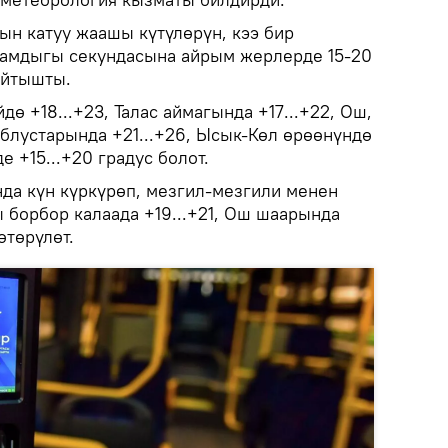
н катуу жаашы күтүлөрүн, кээ бир
амдыгы секундасына айрым жерлерде 15-20
айтышты.
ө +18...+23, Талас аймагында +17...+22, Ош,
блустарында +21...+26, Ысык-Көл өрөөнүндө
е +15...+20 градус болот.
а күн күркүрөп, мезгил-мезгили менен
 борбор калаада +19...+21, Ош шаарында
өтөрүлөт.