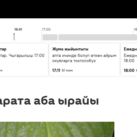
16:41
17:00
1
тар
Жума жыйынтыгы
Ежедн
ар. Чыгарылыш 17:00
апта ичинде болуп өткөн айрым
Ежедн
окуяларга токтолобуз
18:00
17:11
18:00
ин
51 мин
арата аба ырайы