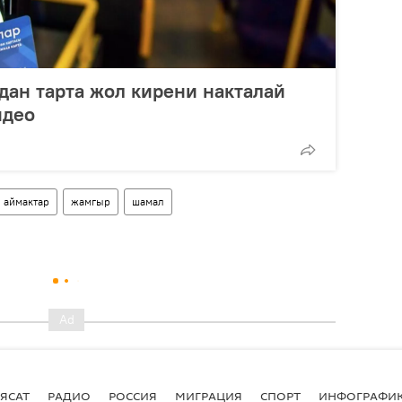
дан тарта жол кирени накталай
идео
аймактар
жамгыр
шамал
ЯСАТ
РАДИО
РОССИЯ
МИГРАЦИЯ
СПОРТ
ИНФОГРАФИ