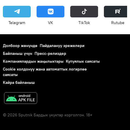
Telegram
VK
ТikТоk
Rutube
Долбоор жөнүндө
Пайдалануу эрежелери
Байланыш үчүн
Пресс-релиздер
Компаниялардын жаңылыктары
Купуялык саясаты
Cookie колдонуу жана автоматтык логирлөө
саясаты
Кайра байланыш
© 2026 Sputnik Бардык укуктар корголгон. 18+