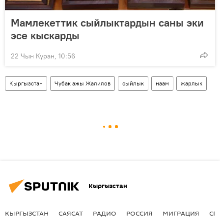
Мамлекеттик сыйлыктардын саны эки
эсе кыскарды
22 Чын Куран, 10:56
Кыргызстан
Чубак ажы Жалилов
сыйлык
наам
жарлык
Кыргызстан
КЫРГЫЗСТАН
САЯСАТ
РАДИО
РОССИЯ
МИГРАЦИЯ
СП