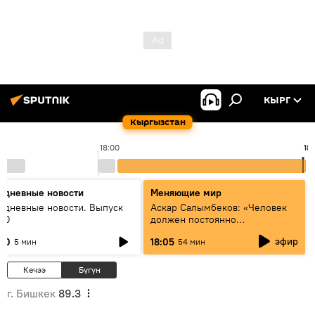
КЫРГ
Кыргызстан
18:00
18:
едневные новости
Меняющие мир
едневные новости. Выпуск
Аскар Салымбеков: «Человек
:00
должен постоянно
совершенствоваться»
эфир
:00
18:05
5 мин
54 мин
Кечээ
Бүгүн
г. Бишкек
89.3