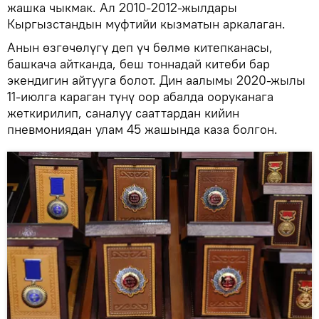
жашка чыкмак. Ал 2010-2012-жылдары
Кыргызстандын муфтийи кызматын аркалаган.
Анын өзгөчөлүгү деп үч бөлмө китепканасы,
башкача айтканда, беш тоннадай китеби бар
экендигин айтууга болот. Дин аалымы 2020-жылы
11-июлга караган түнү оор абалда ооруканага
жеткирилип, саналуу сааттардан кийин
пневмониядан улам 45 жашында каза болгон.