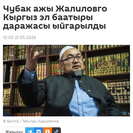
Чубак ажы Жалиловго
Кыргыз эл баатыры
даражасы ыйгарылды
10:00 21.05.2026
©
Sputnik / Табылды Кадырбеков
Жазылуу