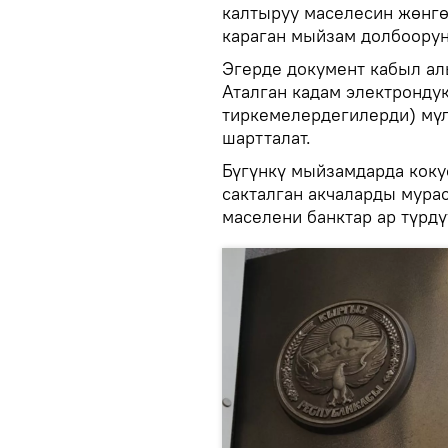
калтыруу маселесин жөнгө
караган мыйзам долбоорун
Эгерде документ кабыл ал
Аталган кадам электронду
тиркемелердегилерди) мүл
шартталат.
Бүгүнкү мыйзамдарда кокус
сакталган акчаларды мурас
маселени банктар ар түрд