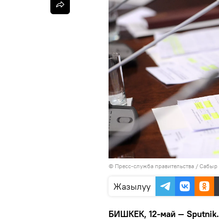
©
Пресс-служба правительства / Сабыр
Жазылуу
БИШКЕК, 12-май — Sputnik