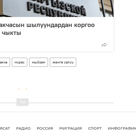
 акчасын шылуундардан коргоо
п чыкты
акча
мурас
мыйзам
жөнгө салуу
ЯСАТ
РАДИО
РОССИЯ
МИГРАЦИЯ
СПОРТ
ИНФОГРАФИ