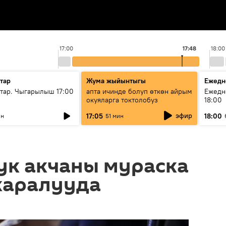
17:00
17:48
18:00
тар
Жума жыйынтыгы
Ежедн
ар. Чыгарылыш 17:00
апта ичинде болуп өткөн айрым
Ежедн
окуяларга токтолобуз
18:00
эфир
17:05
18:00
ин
51 мин
ук акчаны мураска
каралууда