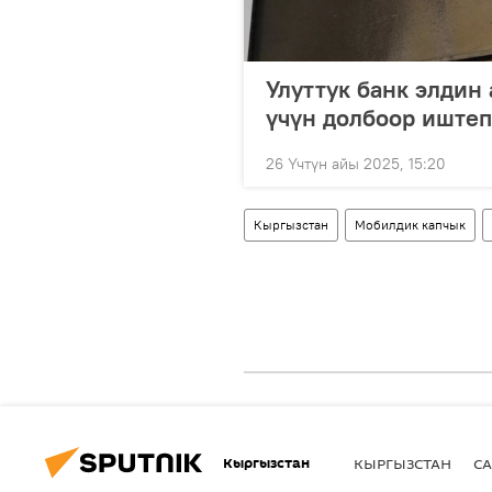
Улуттук банк элдин
үчүн долбоор иште
26 Үчтүн айы 2025, 15:20
Кыргызстан
Мобилдик капчык
Кыргызстан
КЫРГЫЗСТАН
СА