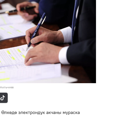
 Аильчиев
.
Өлкөдө электрондук акчаны мураска