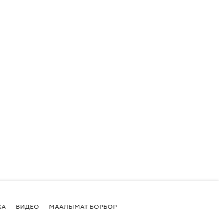
КА
ВИДЕО
МААЛЫМАТ БОРБОР