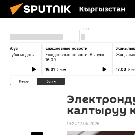
Кыргызстан
16:00
сүйлөйбүз
Ежедневные новости
Жаңылык
 — өз убагындагы
Ежедневные новости. Выпуск
Жаңылыкт
16:00
рологиялык кызмат
16:01
17:00
3 мин
5 м
ндөтүлүүдө
Кечээ
Бүгүн
Электронд
калтыруу 
19:24 12.05.2026