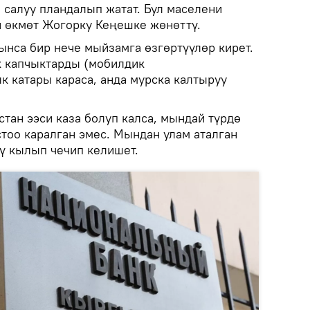
 салуу пландалып жатат. Бул маселени
 өкмөт Жогорку Кеңешке жөнөттү.
ынса бир нече мыйзамга өзгөртүүлөр кирет.
к капчыктарды (мобилдик
к катары караса, анда мурска калтыруу
тан ээси каза болуп калса, мындай түрдө
тоо каралган эмес. Мындан улам аталган
үү кылып чечип келишет.