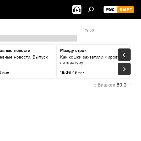
РУС
КЫРГ
19:00
евные новости
Между строк
евные новости. Выпуск
Как кошки захватили мировую
литературу
18:06
6 мин
49 мин
г. Бишкек
89.3