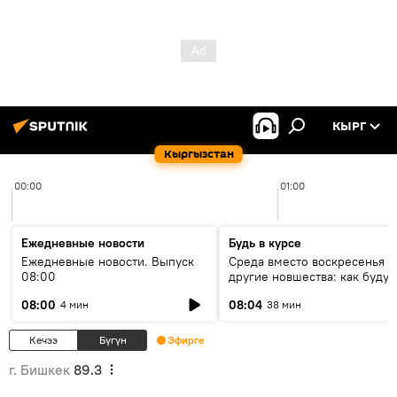
КЫРГ
Кыргызстан
00:00
01:00
Ежедневные новости
Будь в курсе
Ежедневные новости. Выпуск
Среда вместо воскресенья и
08:00
другие новшества: как будут
проходить выборы в КР?
08:00
08:04
4 мин
38 мин
Кечээ
Бүгүн
Эфирге
г. Бишкек
89.3