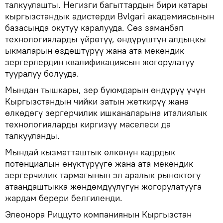
талкуулашты. Негизги багыттардын бири катары
кыргызстандык адистерди Bvlgari академиясынын
базасында окутуу каралууда. Сөз заманбап
технологияларды үйрөтүү, өндүрүштүн алдыңкы
ыкмаларын өздөштүрүү жана ата мекендик
зергерлердин квалификациясын жогорулатуу
тууралуу болууда.
Мындан тышкары, зер буюмдарын өндүрүү үчүн
Кыргызстандын чийки затын жеткирүү жана
өлкөдөгү зергерчилик ишканаларына италиялык
технологияларды киргизүү маселеси да
талкууланды.
Мындай кызматташтык өлкөнүн кадрдык
потенциалын өнүктүрүүгө жана ата мекендик
зергерчилик тармагынын эл аралык рыноктогу
атаандаштыкка жөндөмдүүлүгүн жогорулатууга
жардам берери белгиленди.
Элеонора Риццуто компаниянын Кыргызстан