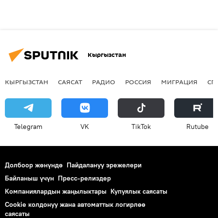
Кыргызстан
КЫРГЫЗСТАН
САЯСАТ
РАДИО
РОССИЯ
МИГРАЦИЯ
СП
Telegram
VK
ТikТоk
Rutube
Долбоор жөнүндө
Пайдалануу эрежелери
Байланыш үчүн
Пресс-релиздер
Компаниялардын жаңылыктары
Купуялык саясаты
Cookie колдонуу жана автоматтык логирлөө
саясаты