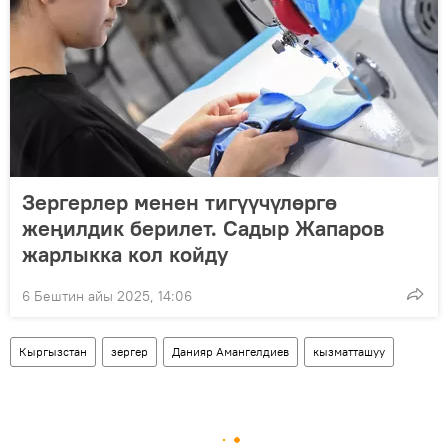
Зергерлер менен тигүүчүлөргө
жеңилдик берилет. Садыр Жапаров
жарлыкка кол койду
6 Бештин айы 2025, 14:06
Кыргызстан
зергер
Данияр Амангелдиев
кызматташуу