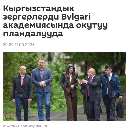
Кыргызстандык
зергерлерди Bvlgari
академиясында окутуу
пландалууда
20:30 11.05.2026
© Фото / Пресс-служба ГНС