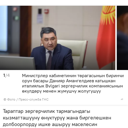
1
/4
Министрлер кабинетинин төрагасынын биринчи
орун басары Данияр Амангелдиев катышкан
италиялык Bvlgari зергерчилик компаниясынын
өкүлдөрү менен жумушчу жолугушуу
© Фото / Пресс-служба ГНС
Тараптар зергерчилик тармагындагы
кызматташууну өнүктүрүү жана биргелешкен
долбоорлорду ишке ашыруу маселесин