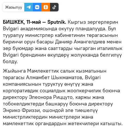
Жазылуу
БИШКЕК, 11-май — Sputnik.
Кыргыз зергерлерин
Bvlgari академиясында окутуу пландалууда. Бул
тууралуу министрлер кабинетинин төрагасынын
биринчи орун басары Данияр Амангелдиев менен
зер буюмдар жана сааттарды чыгарган италиялык
Bvlgari брендинин өкүлдөрү жолукканда белгилүү
болду.
Жыйынга Мамлекеттик салык кызматынын
төрагасы Алмамбет Шыкмаматов, Bvlgari
компаниясынын туруктуу өнүгүү жана
корпоративдик социалдык жоопкерчилик боюнча
директору Элеонора Риццуто, каржы жана
тобокелдиктерди башкаруу боюнча директору
Энрико Фриззи, ошондой эле тиешелүү
министрликтердин министрлери жана
мамлекеттик органдардын жетекчилери катышты.