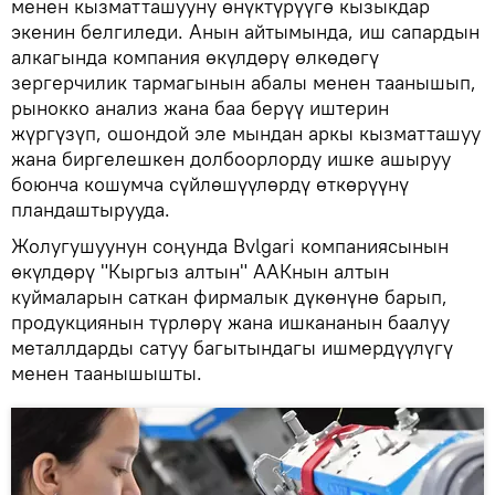
менен кызматташууну өнүктүрүүгө кызыкдар
экенин белгиледи. Анын айтымында, иш сапардын
алкагында компания өкүлдөрү өлкөдөгү
зергерчилик тармагынын абалы менен таанышып,
рынокко анализ жана баа берүү иштерин
жүргүзүп, ошондой эле мындан аркы кызматташуу
жана биргелешкен долбоорлорду ишке ашыруу
боюнча кошумча сүйлөшүүлөрдү өткөрүүнү
пландаштырууда.
Жолугушуунун соңунда Bvlgari компаниясынын
өкүлдөрү "Кыргыз алтын" ААКнын алтын
куймаларын саткан фирмалык дүкөнүнө барып,
продукциянын түрлөрү жана ишкананын баалуу
металлдарды сатуу багытындагы ишмердүүлүгү
менен таанышышты.