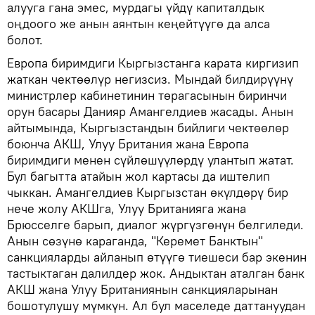
алууга гана эмес, мурдагы үйдү капиталдык
оңдоого же анын аянтын кеңейтүүгө да алса
болот.
Европа биримдиги Кыргызстанга карата киргизип
жаткан чектөөлүр негизсиз. Мындай билдирүүнү
министрлер кабинетинин төрагасынын биринчи
орун басары Данияр Амангелдиев жасады. Анын
айтымында, Кыргызстандын бийлиги чектөөлөр
боюнча АКШ, Улуу Британия жана Европа
биримдиги менен сүйлөшүүлөрдү улантып жатат.
Бул багытта атайын жол картасы да иштелип
чыккан. Амангелдиев Кыргызстан өкүлдөрү бир
нече жолу АКШга, Улуу Британияга жана
Брюсселге барып, диалог жүргүзгөнүн белгиледи.
Анын сөзүнө караганда, "Керемет Банктын"
санкцияларды айланып өтүүгө тиешеси бар экенин
тастыктаган далилдер жок. Андыктан аталган банк
АКШ жана Улуу Британиянын санкцияларынан
бошотулушу мүмкүн. Ал бул маселеде даттануудан