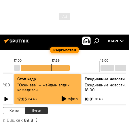
КЫРГ
Кыргызстан
17:00
17:26
18:00
Стоп кадр
Ежедневные новости
17:00
"Окен ава" — жайдын элдик
Ежедневные новости. 
комедиясы
18:00
эфир
17:05
18:01
34 мин
10 мин
Кечээ
Бүгүн
г. Бишкек
89.3