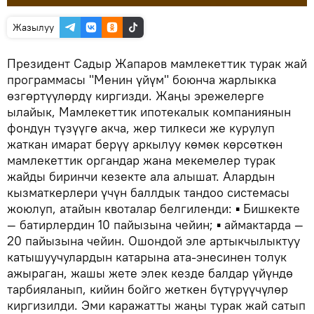
Жазылуу
Президент Садыр Жапаров мамлекеттик турак жай
программасы "Менин үйүм" боюнча жарлыкка
өзгөртүүлөрдү киргизди. Жаңы эрежелерге
ылайык, Мамлекеттик ипотекалык компаниянын
фондун түзүүгө акча, жер тилкеси же курулуп
жаткан имарат берүү аркылуу көмөк көрсөткөн
мамлекеттик органдар жана мекемелер турак
жайды биринчи кезекте ала алышат. Алардын
кызматкерлери үчүн баллдык тандоо системасы
жоюлуп, атайын квоталар белгиленди: ▪️ Бишкекте
— батирлердин 10 пайызына чейин; ▪️ аймактарда —
20 пайызына чейин. Ошондой эле артыкчылыктуу
катышуучулардын катарына ата-энесинен толук
ажыраган, жашы жете элек кезде балдар үйүндө
тарбияланып, кийин бойго жеткен бүтүрүүчүлөр
киргизилди. Эми каражатты жаңы турак жай сатып