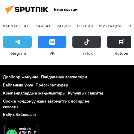
Кыргызстан
КЫРГЫЗСТАН
САЯСАТ
РАДИО
РОССИЯ
МИГРАЦИЯ
СП
Telegram
VK
ТikТоk
Rutube
Долбоор жөнүндө
Пайдалануу эрежелери
Байланыш үчүн
Пресс-релиздер
Компаниялардын жаңылыктары
Купуялык саясаты
Cookie колдонуу жана автоматтык логирлөө
саясаты
Кайра байланыш