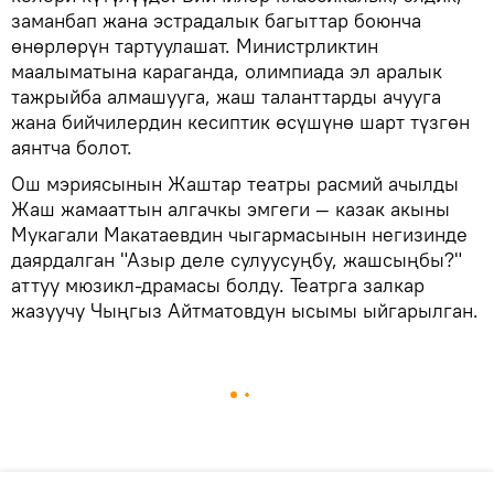
заманбап жана эстрадалык багыттар боюнча
өнөрлөрүн тартуулашат. Министрликтин
маалыматына караганда, олимпиада эл аралык
тажрыйба алмашууга, жаш таланттарды ачууга
жана бийчилердин кесиптик өсүшүнө шарт түзгөн
аянтча болот.
Ош мэриясынын Жаштар театры расмий ачылды
Жаш жамааттын алгачкы эмгеги — казак акыны
Мукагали Макатаевдин чыгармасынын негизинде
даярдалган "Азыр деле сулуусуңбу, жашсыңбы?"
аттуу мюзикл-драмасы болду. Театрга залкар
жазуучу Чыңгыз Айтматовдун ысымы ыйгарылган.