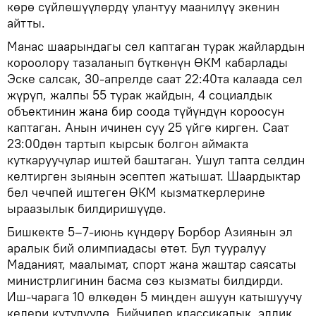
көрө сүйлөшүүлөрдү улантуу маанилүү экенин
айтты.
Манас шаарындагы сел каптаган турак жайлардын
короолору тазаланып бүткөнүн ӨКМ кабарлады
Эске салсак, 30-апрелде саат 22:40та калаада сел
жүрүп, жалпы 55 турак жайдын, 4 социалдык
объектинин жана бир соода түйүндүн короосун
каптаган. Анын ичинен суу 25 үйгө кирген. Саат
23:00дөн тартып кырсык болгон аймакта
куткаруучулар иштей баштаган. Ушул тапта селдин
келтирген зыянын эсептеп жатышат. Шаардыктар
бел чечпей иштеген ӨКМ кызматкерлерине
ыраазылык билдиришүүдө.
Бишкекте 5–7-июнь күндөрү Борбор Азиянын эл
аралык бий олимпиадасы өтөт. Бул тууралуу
Маданият, маалымат, спорт жана жаштар саясаты
министрлигинин басма сөз кызматы билдирди.
Иш-чарага 10 өлкөдөн 5 миңден ашуун катышуучу
келери күтүлүүдө. Бийчилер классикалык, элдик,