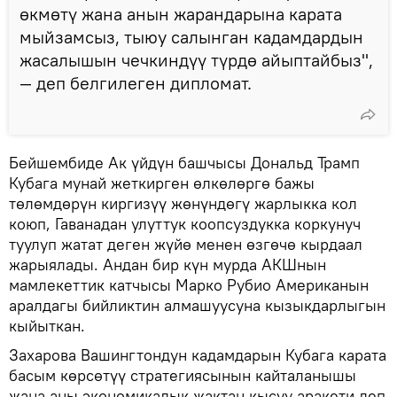
өкмөтү жана анын жарандарына карата
мыйзамсыз, тыюу салынган кадамдардын
жасалышын чечкиндүү түрдө айыптайбыз",
— деп белгилеген дипломат.
Бейшембиде Ак үйдүн башчысы Дональд Трамп
Кубага мунай жеткирген өлкөлөргө бажы
төлөмдөрүн киргизүү жөнүндөгү жарлыкка кол
коюп, Гаванадан улуттук коопсуздукка коркунуч
туулуп жатат деген жүйө менен өзгөчө кырдаал
жарыялады. Андан бир күн мурда АКШнын
мамлекеттик катчысы Марко Рубио Американын
аралдагы бийликтин алмашуусуна кызыкдарлыгын
кыйыткан.
Захарова Вашингтондун кадамдарын Кубага карата
басым көрсөтүү стратегиясынын кайталанышы
жана аны экономикалык жактан кысуу аракети деп