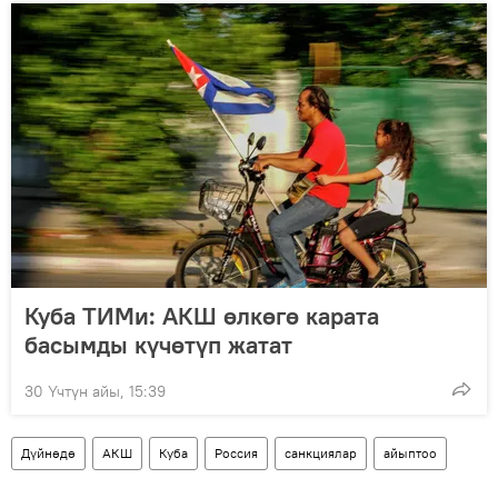
Куба ТИМи: АКШ өлкөгө карата
басымды күчөтүп жатат
30 Үчтүн айы, 15:39
Дүйнөдө
АКШ
Куба
Россия
санкциялар
айыптоо