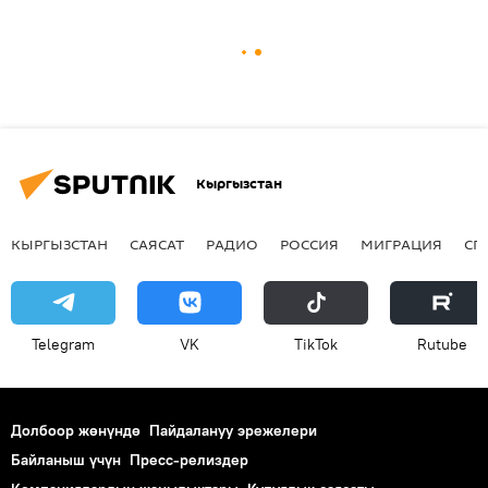
Кыргызстан
КЫРГЫЗСТАН
САЯСАТ
РАДИО
РОССИЯ
МИГРАЦИЯ
СП
Telegram
VK
ТikТоk
Rutube
Долбоор жөнүндө
Пайдалануу эрежелери
Байланыш үчүн
Пресс-релиздер