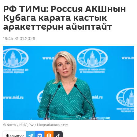
РФ ТИМи: Россия АКШнын
Кубага карата кастык
аракеттерин айыптайт
16:45 31.01.2026
© Фото / МИД РФ
/
Медиабанкка өтүү
Жазылуу