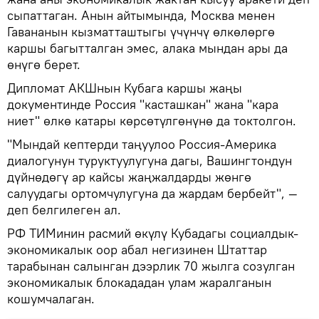
сыпаттаган. Анын айтымында, Москва менен
Гавананын кызматташтыгы үчүнчү өлкөлөргө
каршы багытталган эмес, алака мындан ары да
өнүгө берет.
Дипломат АКШнын Кубага каршы жаңы
документинде Россия "касташкан" жана "кара
ниет" өлкө катары көрсөтүлгөнүнө да токтолгон.
"Мындай кептерди таңуулоо Россия-Америка
диалогунун туруктуулугуна дагы, Вашингтондун
дүйнөдөгү ар кайсы жаңжалдарды жөнгө
салуудагы ортомчулугуна да жардам бербейт", —
деп белгилеген ал.
РФ ТИМинин расмий өкүлү Кубадагы социалдык-
экономикалык оор абал негизинен Штаттар
тарабынан салынган дээрлик 70 жылга созулган
экономикалык блокададан улам жаралганын
кошумчалаган.