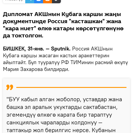
Дипломат АКШнын Кубага каршы жаңы
документинде Россия "касташкан" жана
"кара ниет" өлкө катары көрсөтүлгөнүнө
да токтолгон.
БИШКЕК, 31-янв. — Sputnik.
Россия АКШнын
Кубага каршы жасаган кастык аракеттерин
айыптайт. Бул тууралуу РФ ТИМинин расмий өкүлү
Мария Захарова билдирди.
"БУУ кабыл алган жоболор, уставдар жана
башка эл аралык укуктарды сактабастан,
эгемендүү өлкөгө карата бир тараптуу
санкциялык чараларды колдонуу —
таптакыр жол берилгис нерсе. Кубанын