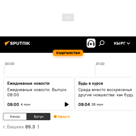
КЫРГ
Кыргызстан
00:00
01:00
Ежедневные новости
Будь в курсе
Ежедневные новости. Выпуск
Среда вместо воскресенья и
08:00
другие новшества: как будут
проходить выборы в КР?
08:00
08:04
4 мин
38 мин
Кечээ
Бүгүн
Эфирге
г. Бишкек
89.3