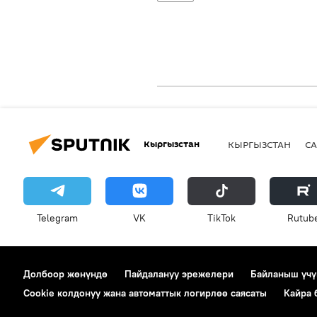
Кыргызстан
КЫРГЫЗСТАН
СА
Telegram
VK
ТikТоk
Rutub
Долбоор жөнүндө
Пайдалануу эрежелери
Байланыш үчү
Cookie колдонуу жана автоматтык логирлөө саясаты
Кайра