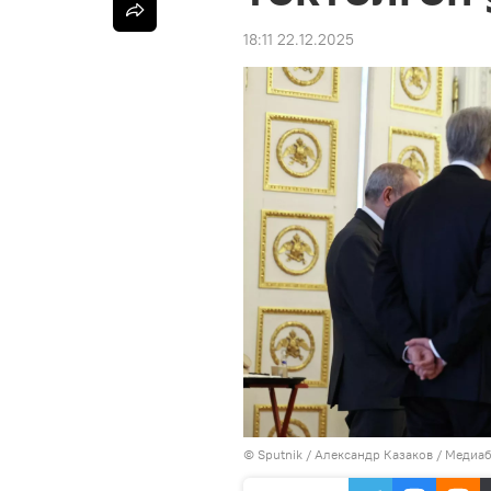
18:11 22.12.2025
©
Sputnik
/ Александр Казаков
/
Медиаб