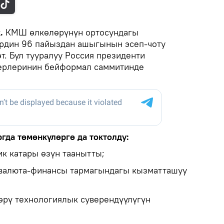
k.
КМШ өлкөлөрүнүн ортосундагы
дин 96 пайыздан ашыгынын эсеп-чоту
т. Бул тууралуу Россия президенти
ерлеринин бейформал саммитинде
гда төмөнкүлөргө да токтолду:
к катары өзүн таанытты;
алюта-финансы тармагындагы кызматташуу
рү технологиялык суверендүүлүгүн