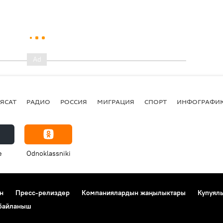
ЯСАТ
РАДИО
РОССИЯ
МИГРАЦИЯ
СПОРТ
ИНФОГРАФИ
e
Odnoklassniki
н
Пресс-релиздер
Компаниялардын жаңылыктары
Купуял
 байланыш