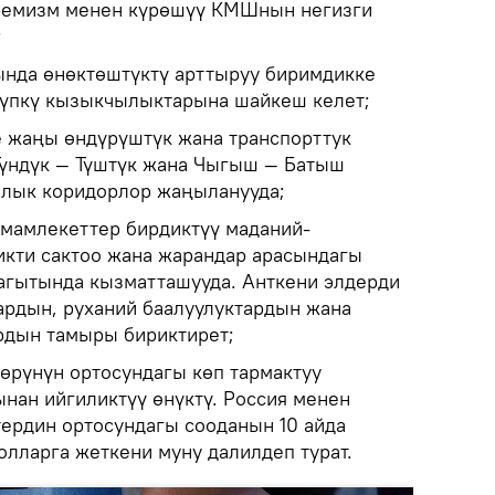
тремизм менен күрөшүү КМШнын негизги
;
ында өнөктөштүктү арттыруу биримдикке
түпкү кызыкчылыктарына шайкеш келет;
 жаңы өндүрүштүк жана транспорттук
Түндүк — Түштүк жана Чыгыш — Батыш
алык коридорлор жаңыланууда;
мамлекеттер бирдиктүү маданий-
кти сактоо жана жарандар арасындагы
агытында кызматташууда. Анткени элдерди
ардын, руханий баалуулуктардын жана
рдын тамыры бириктирет;
рүнүн ортосундагы көп тармактуу
ан ийгиликтүү өнүктү. Россия менен
ердин ортосундагы сооданын 10 айда
олларга жеткени муну далилдеп турат.