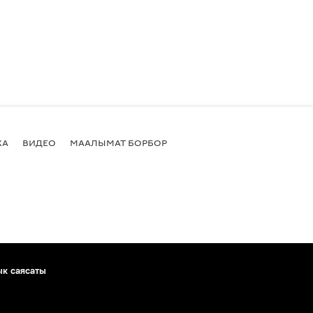
КА
ВИДЕО
МААЛЫМАТ БОРБОР
ык саясаты