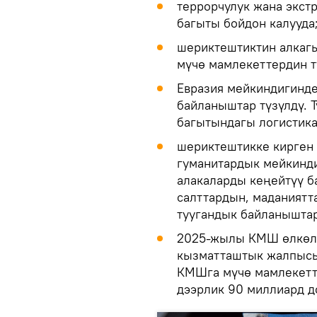
террорчулук жана экс
багыты бойдон калууда
шериктештиктин алкаг
мүчө мамлекеттердин 
Евразия мейкиндигинде
байланыштар түзүлдү. 
багытындагы логистик
шериктештикке кирген 
гуманитардык мейкинди
алакаларды кеңейтүү б
салттардын, маданиятт
туугандык байланышта
2025-жылы КМШ өлкөлө
кызматташтык жалпысын
КМШга мүчө мамлекетт
дээрлик 90 миллиард д