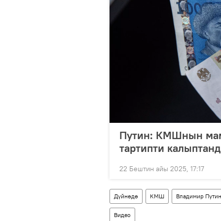
Путин: КМШнын мам
тартипти калыптан
22 Бештин айы 2025, 17:17
Дүйнөдө
КМШ
Владимир Пути
Видео