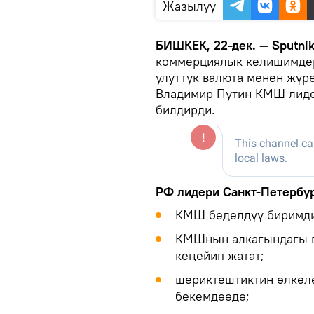
Жазылуу
БИШКЕК, 22-дек. — Sputni
коммерциялык келишимдер
улуттук валюта менен жүрө
Владимир Путин КМШ лид
билдирди.
РФ лидери Санкт-Петербур
КМШ беделдүү биримди
КМШнын алкагындагы в
кеңейип жатат;
шериктештиктин өлкөлө
бекемдөөдө;