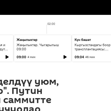
02:00
Жаңылыктар
Күн башат
я и
Жаңылыктар. Чыгарылыш
Кыргызстандагы боор
дут
09:00
трансплантациясы:
жетишкендиктер жана
09:00
09:04
4 мин
46 мин
келечеги
делдүү уюм,
р". Путин
 саммитте
 учурлар