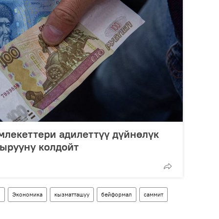
лекеттери адилеттүү дүйнөлүк
дырууну колдойт
н
Экономика
кызматташуу
бейформал
саммит