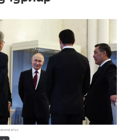
анкка өтүү