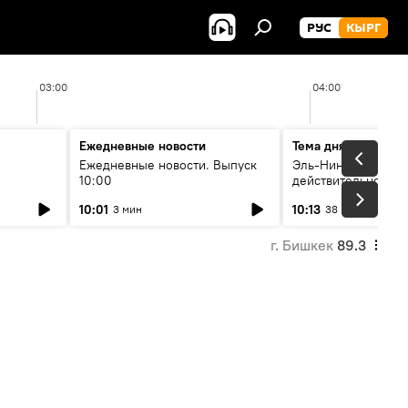
РУС
КЫРГ
03:00
04:00
Ежедневные новости
Тема дня
Ежедневные новости. Выпуск
Эль-Ниньо, жара и 
10:00
действительно вли
 өнүгүү
погоду в Кыргызст
10:01
10:13
3 мин
38 мин
г. Бишкек
89.3