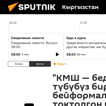
Кыргызстан
00:00
01:00
Ежедневные новости
Будь в курсе
Ежедневные новости. Выпуск
Среда вместо воскресень
08:00
другие новшества: как бу
проходить выборы в КР?
08:00
08:04
4 мин
38 мин
Кечээ
Бүгүн
Эфирге
"КМШ — бе
түбүбүз би
бейформал
токтолгон