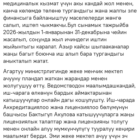
медициналык кызмат үчүн акы кандай жол менен,
канча көлөмдө төлөнө тургандыгы жана жалпы эле
финансыга байланыштуу маселелерди жөнгө
салып, иштеп чыкмакчы.Бул сынамык тажрыйба
2026-жылдын 1-январынан 31-декабрына чейин
жасалып, соңунда жыл ичиндеги иштин
жыйынтыгы каралат. Азыр кайсы шыпааканалар
жаңы багыт боюнча иш алып бара тургандыгы
аныкталып жатат.
Агартуу министрлигинде жеке менчик мектеп
ачууну пландап жаткан жарандар менен
жолугушуу өттү. Ведомстводон маалымдашкандай,
иш-чарага өлкөнүн бардык аймактарынан
катышуучулар онлайн дагы кошулушту. Иш-чарада
Аккредитациялоо жана лицензиялоо бөлүмүнүн
башчысы Бактыгүл Акулова катышуучуларга жаңы
лицензиялык талаптар жана лицензияны толугу
менен онлайн алуу мүмкүнчүлүгү тууралуу кеңири
маалымат берди. Эми жеке мектеп ачуу үчүн эч