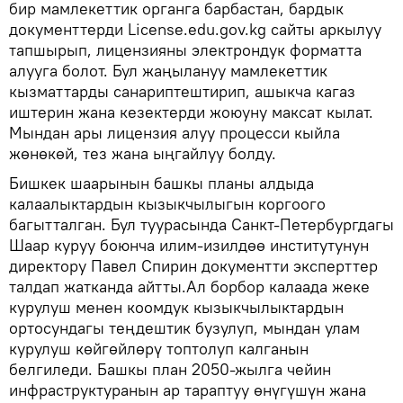
бир мамлекеттик органга барбастан, бардык
документтерди License.edu.gov.kg сайты аркылуу
тапшырып, лицензияны электрондук форматта
алууга болот. Бул жаңылануу мамлекеттик
кызматтарды санариптештирип, ашыкча кагаз
иштерин жана кезектерди жоюуну максат кылат.
Мындан ары лицензия алуу процесси кыйла
жөнөкөй, тез жана ыңгайлуу болду.
Бишкек шаарынын башкы планы алдыда
калаалыктардын кызыкчылыгын коргоого
багытталган. Бул туурасында Санкт-Петербургдагы
Шаар куруу боюнча илим-изилдөө институтунун
директору Павел Спирин документти эксперттер
талдап жатканда айтты.Ал борбор калаада жеке
курулуш менен коомдук кызыкчылыктардын
ортосундагы теңдештик бузулуп, мындан улам
курулуш көйгөйлөрү топтолуп калганын
белгиледи. Башкы план 2050-жылга чейин
инфраструктуранын ар тараптуу өнүгүшүн жана