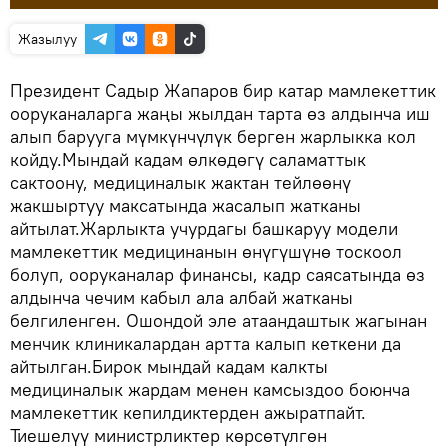
Жазылуу
Президент Садыр Жапаров бир катар мамлекеттик
ооруканаларга жаңы жылдан тарта өз алдынча иш
алып барууга мүмкүнчүлүк берген жарлыкка кол
койду.Мындай кадам өлкөдөгү саламаттык
сактоону, медициналык жактан тейлөөнү
жакшыртуу максатында жасалып жатканы
айтылат.Жарлыкта учурдагы башкаруу модели
мамлекеттик медицинанын өнүгүшүнө тоскоол
болуп, ооруканалар финансы, кадр саясатында өз
алдынча чечим кабыл ала албай жатканы
белгиленген. Ошондой эле атаандаштык жагынан
менчик клиникалардан артта калып кеткени да
айтылган.Бирок мындай кадам калкты
медициналык жардам менен камсыздоо боюнча
мамлекеттик кепилдиктерден ажыратпайт.
Тиешелүү министрликтер көрсөтүлгөн