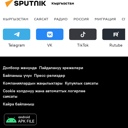
Кыргызстан
КЫРГЫЗСТАН
САЯСАТ
РАДИО
РОССИЯ
МИГРАЦИЯ
СП
Telegram
VK
ТikТоk
Rutube
Долбоор жөнүндө
Пайдалануу эрежелери
Байланыш үчүн
Пресс-релиздер
Компаниялардын жаңылыктары
Купуялык саясаты
Cookie колдонуу жана автоматтык логирлөө
саясаты
Кайра байланыш