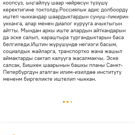
коопсуз, ыңгайлуу шаар чөйрөсүн түзүшү
керектигине токтолду.Россиялык адис долбоорду
иштеп чыккандар шаардыктардын сунуш-пикирин
укканга, алар менен диалог курууга ачыктыгын
айтты. Мындан аркы иште алардын айткандарын
да эске салып, караштыра тургандыктарын баса
белгиледи.Иштин жүрүшүндө негизги басым,
социалдык жайларга, транспортко жана жашыл
аймактарды сактап калууга жасалмакчы. Эске
салсак, Бишкек шаарынын башкы планы Санкт-
Петербургдун аталган илим-изилдөө институту
мененм биргеликте иштелип чыккан.