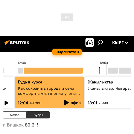
КЫРГ
Кыргызстан
12:00
12:54
Будь в курсе
Жаңылыктар
уск
Как сохранить города и села
Жаңылыктар. Чыгарыл
комфортными: мнение ученых
Евразии
эфир
12:04
13:01
40 мин
7 мин
Кечээ
Бүгүн
г. Бишкек
89.3