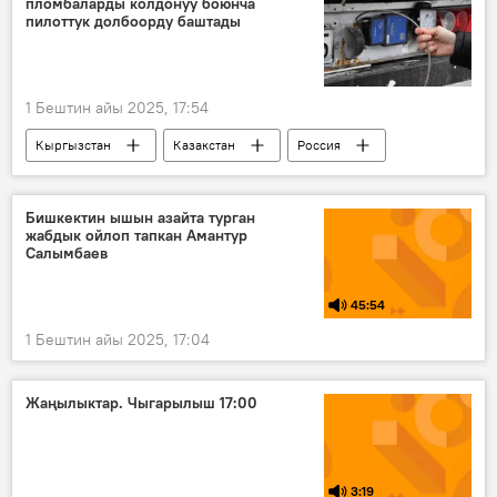
пломбаларды колдонуу боюнча
"Ярс" ракеталык комплекси
пилоттук долбоорду баштады
1 Бештин айы 2025, 17:54
Кыргызстан
Казакстан
Россия
навигациялык пломба
ЕАЭБ
Мамлекеттик салык кызматы
Бишкектин ышын азайта турган
жабдык ойлоп тапкан Амантур
Салымбаев
45:54
1 Бештин айы 2025, 17:04
Жаңылыктар. Чыгарылыш 17:00
3:19