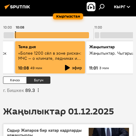
КЫРГ
Кыргызстан
10:00
10:08
11:00
Тема дня
Жаңылыктар
уск
«Более 1200 сёл в зоне риска»:
Жаңылыктар. Чыгарылы
МЧС — о климате, ледниках и
системе оповещения
эфир
10:08
11:01
49 мин
3 мин
населения
Кечээ
Бүгүн
г. Бишкек
89.3
Жаңылыктар 01.12.2025
Садыр Жапаров бир катар кадрларды
алмаштырды