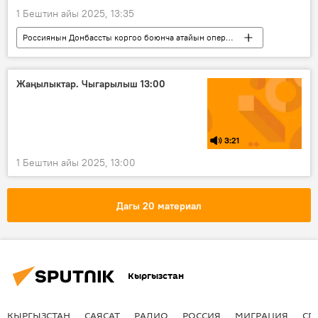
1 Бештин айы 2025, 13:35
Россиянын Донбассты коргоо боюнча атайын операциясы
Дүйнөдө
Казакстан президентинин кубогу
Украина
Чабуул
Жаңылыктар. Чыгарылыш 13:00
3:21
1 Бештин айы 2025, 13:00
Дагы 20 материал
Кыргызстан
КЫРГЫЗСТАН
САЯСАТ
РАДИО
РОССИЯ
МИГРАЦИЯ
СП