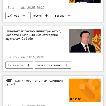
1 Бештин айы 2025, 19:37
Дүйнөдө
Россия
Европа
Маргарита Симоньян
Геосаясат
Видео
Саламаттык сактоо министри кетип,
милдети УКМКнын кызматкерине
жүктөлдү. Себеби
1 Бештин айы 2025, 19:15
Кыргызстан
саламаттык сактоо
УКМК
Дайырбек Орунбеков
коррупция
Садыр Жапаров
ИДП- кантип эсептелет, эмнелерден
турат?
41:39