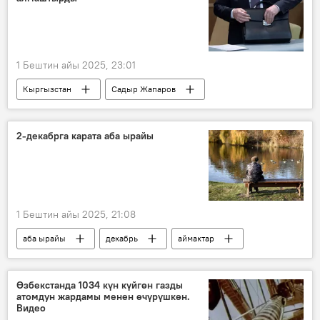
1 Бештин айы 2025, 23:01
Кыргызстан
Садыр Жапаров
кадр
алмаштыруу
дайындоо
2-декабрга карата аба ырайы
1 Бештин айы 2025, 21:08
аба ырайы
декабрь
аймактар
Кыргызстан
Өзбекстанда 1034 күн күйгөн газды
атомдун жардамы менен өчүрүшкөн.
Видео