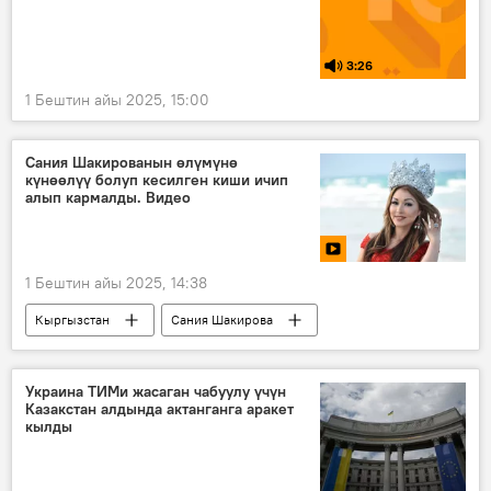
3:26
1 Бештин айы 2025, 15:00
Сания Шакированын өлүмүнө
күнөөлүү болуп кесилген киши ичип
алып кармалды. Видео
1 Бештин айы 2025, 14:38
Кыргызстан
Сания Шакирова
милиционер
мас
өлүм
чатакташуу
Видео
Украина ТИМи жасаган чабуулу үчүн
Казакстан алдында актанганга аракет
кылды