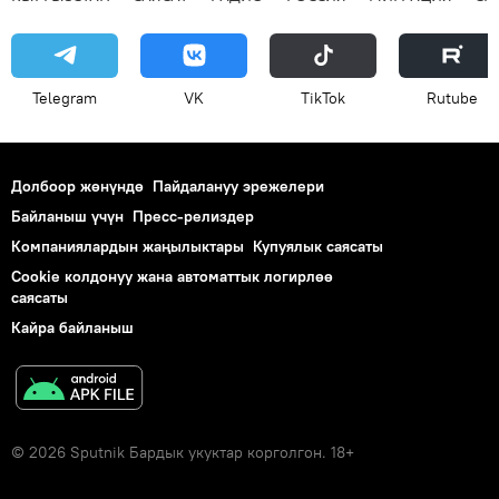
Telegram
VK
ТikТоk
Rutube
Долбоор жөнүндө
Пайдалануу эрежелери
Байланыш үчүн
Пресс-релиздер
Компаниялардын жаңылыктары
Купуялык саясаты
Cookie колдонуу жана автоматтык логирлөө
саясаты
Кайра байланыш
© 2026 Sputnik Бардык укуктар корголгон. 18+