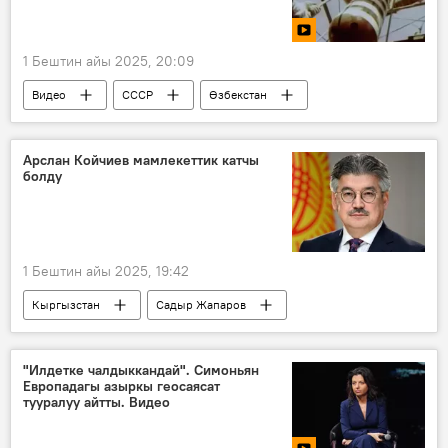
1 Бештин айы 2025, 20:09
Видео
СССР
Өзбекстан
газ
кен
атом
адис
Арслан Койчиев мамлекеттик катчы
болду
1 Бештин айы 2025, 19:42
Кыргызстан
Садыр Жапаров
Марат Иманкулов
Арслан Койчиев
мамлекеттик катчы
"Илдетке чалдыккандай". Симоньян
Европадагы азыркы геосаясат
тууралуу айтты. Видео