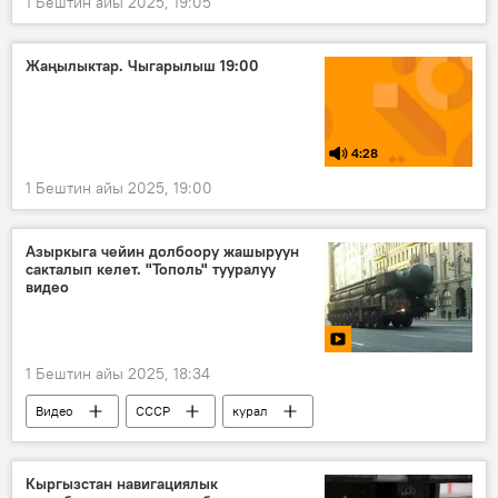
1 Бештин айы 2025, 19:05
Жаңылыктар. Чыгарылыш 19:00
4:28
1 Бештин айы 2025, 19:00
Азыркыга чейин долбоору жашыруун
сакталып келет. "Тополь" тууралуу
видео
1 Бештин айы 2025, 18:34
Видео
СССР
курал
ракета
комплекс
"Тополь" ракеталык комплекси
Кыргызстан навигациялык