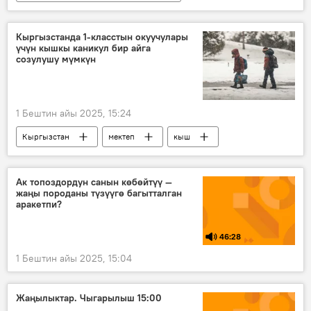
Кыргызстан
Садыр Жапаров
парламенттик шайлоо
добуш берүү
Кыргызстанда 1-класстын окуучулары
үчүн кышкы каникул бир айга
онлайн
созулушу мүмкүн
1 Бештин айы 2025, 15:24
Кыргызстан
мектеп
кыш
каникул
Ак топоздордун санын көбөйтүү —
жаңы породаны түзүүгө багытталган
аракетпи?
46:28
1 Бештин айы 2025, 15:04
Жаңылыктар. Чыгарылыш 15:00