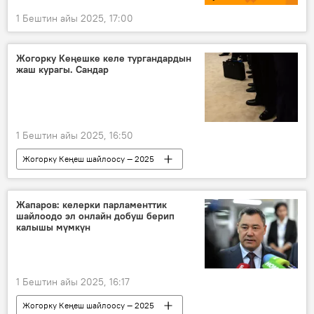
1 Бештин айы 2025, 17:00
Жогорку Кеңешке келе тургандардын
жаш курагы. Сандар
1 Бештин айы 2025, 16:50
Жогорку Кеңеш шайлоосу — 2025
Кыргызстан
шайлоо
депутаттар
Жогорку Кеңеш
Жапаров: келерки парламенттик
шайлоодо эл онлайн добуш берип
калышы мүмкүн
1 Бештин айы 2025, 16:17
Жогорку Кеңеш шайлоосу — 2025