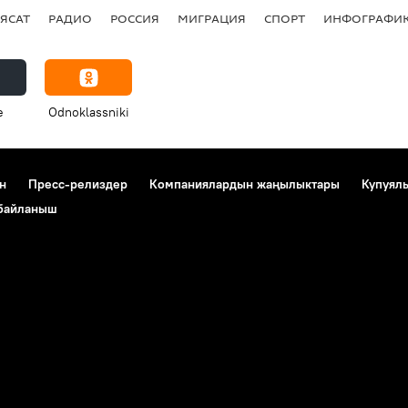
ЯСАТ
РАДИО
РОССИЯ
МИГРАЦИЯ
СПОРТ
ИНФОГРАФИ
e
Odnoklassniki
н
Пресс-релиздер
Компаниялардын жаңылыктары
Купуял
 байланыш