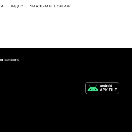
КА
ВИДЕО
МААЛЫМАТ БОРБОР
ык саясаты