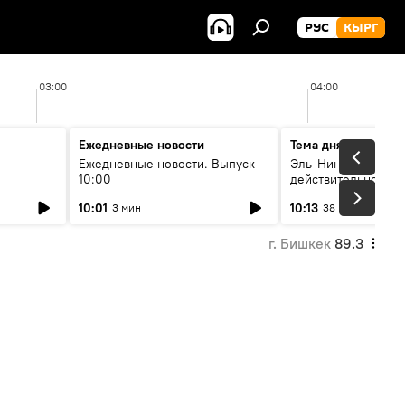
РУС
КЫРГ
03:00
04:00
Ежедневные новости
Тема дня
Ежедневные новости. Выпуск
Эль-Ниньо, жара и 
10:00
действительно вли
 өнүгүү
погоду в Кыргызст
10:01
10:13
3 мин
38 мин
г. Бишкек
89.3