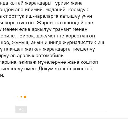
нда кытай жарандары туризм жана
ондой эле илимий, маданий, коомдук-
а спорттук иш-чараларга катышуу үчүн
гы көрсөтүлгөн. Жарлыкта ошондой эле
 менен өлкө аркылуу транзит менен
берилет. Бирок, документте көрсөтүлгөн
ашоо, жумуш, анын ичинде журналисттик иш
нү пландап жаткан жарандарга тиешелүү
ирүү эл аралык автомобиль
ларына, экипаж мүчөлөрүнө жана коштоп
 тиешелүү эмес. Документ кол коюлган
и.