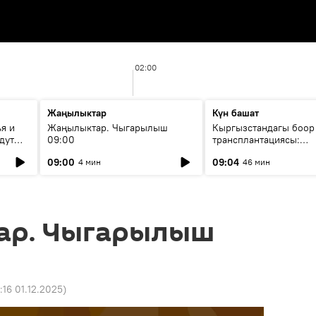
02:00
Жаңылыктар
Күн башат
я и
Жаңылыктар. Чыгарылыш
Кыргызстандагы боор
дут
09:00
трансплантациясы:
жетишкендиктер жана
09:00
09:04
4 мин
46 мин
келечеги
ар. Чыгарылыш
:16 01.12.2025
)