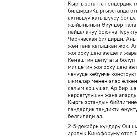
Кыргызстанга гендердик 
билдирдиКыргызстанда өт
активдүү катышуусу болду.
жыйынынын Өкүлдөр пала
пайдалануу боюнча Турук
Чернявская билдирди. Аны
жөн гана катышкан жок. А
жогорку деңгээлдеги жара
Кеңештин депутаты болуп б
милдетин жогорку деңгээл
чечүүдө көбүнчө конструк
ыкмалар менен алар өлкөн
салым кошушат. Ар бир ша
көрсөтүлүшүн жана аларды
Кыргызстандын бийлигине
гендердик теңдикти өнүкт
белгиледи ал.
2-5-декабрь күндөрү Ош ш
аралык Кинофоруму өтөт. 