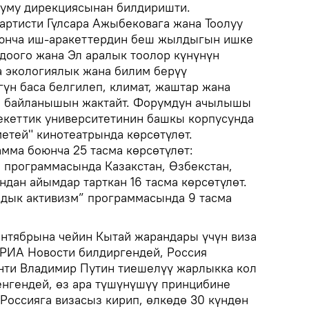
уму дирекциясынан билдиришти.
артисти Гүлсара Ажыбековага жана Тоолуу
оюнча иш-аракеттердин беш жылдыгын ишке
оого жана Эл аралык тоолор күнүнүн
а экологиялык жана билим берүү
үн баса белгилеп, климат, жаштар жана
ра байланышын жактайт. Форумдун ачылышы
еттик университетинин башкы корпусунда
метей" кинотеатрында көрсөтүлөт.
мма боюнча 25 тасма көрсөтүлөт:
программасында Казакстан, Өзбекстан,
дан айымдар тарткан 16 тасма көрсөтүлөт.
дык активизм” программасында 9 тасма
нтябрына чейин Кытай жарандары үчүн виза
 РИА Новости билдиргендей, Россия
ти Владимир Путин тиешелүү жарлыкка кол
енгендей, өз ара түшүнүшүү принцибине
Россияга визасыз кирип, өлкөдө 30 күндөн