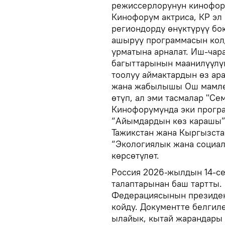
режиссерлорунун кинофор
Кинофорум актриса, КР эл 
региондорду өнүктүрүү б
ашыруу программасын колд
урматына арналат. Иш-чар
багыттарынын маанилүүлүг
тоолуу аймактардын өз а
жана жабылышы Ош мамлек
өтүп, ал эми тасмалар "Се
Кинофорумунда эки програ
“Айымдардын көз карашы” 
Тажикстан жана Кыргызстан
“Экологиялык жана социал
көрсөтүлөт.
Россия 2026-жылдын 14-се
талаптарынан баш тартты.
Федерациясынын президен
койду. Документте белгил
ылайык, кытай жарандары 