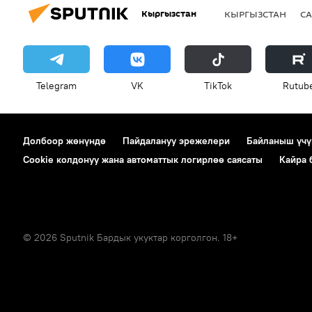
Кыргызстан
КЫРГЫЗСТАН
СА
Telegram
VK
ТikТоk
Rutub
Долбоор жөнүндө
Пайдалануу эрежелери
Байланыш үчү
Cookie колдонуу жана автоматтык логирлөө саясаты
Кайра
© 2026 Sputnik Бардык укуктар корголгон. 18+