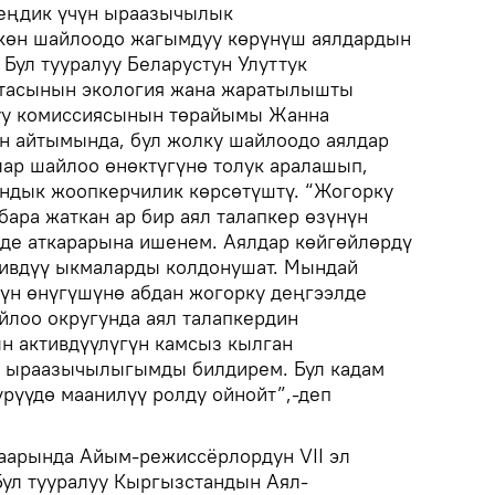
теңдик үчүн ыраазычылык
көн шайлоодо жагымдуу көрүнүш аялдардын
 Бул тууралуу Беларустун Улуттук
тасынын экология жана жаратылышты
туу комиссиясынын төрайымы Жанна
н айтымында, бул жолку шайлоодо аялдар
лар шайлоо өнөктүгүнө толук аралашып,
ндык жоопкерчилик көрсөтүштү. “Жогорку
ара жаткан ар бир аял талапкер өзүнүн
де аткарарына ишенем. Аялдар көйгөйлөрдү
тивдүү ыкмаларды колдонушат. Мындай
үн өнүгүшүнө абдан жогорку деңгээлде
йлоо округунда аял талапкердин
н активдүүлүгүн камсыз кылган
 ыраазычылыгымды билдирем. Бул кадам
үрүүдө маанилүү ролду ойнойт”,-деп
аарында Айым-режиссёрлордун VII эл
Бул тууралуу Кыргызстандын Аял-