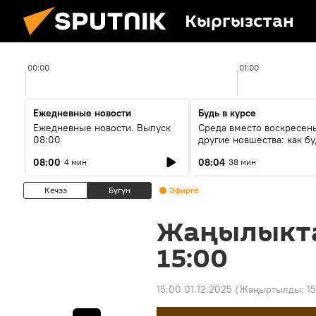
Кыргызстан
00:00
01:00
Ежедневные новости
Будь в курсе
Ежедневные новости. Выпуск
Среда вместо воскресень
08:00
другие новшества: как бу
проходить выборы в КР?
08:00
08:04
4 мин
38 мин
Кечээ
Бүгүн
Эфирге
Жаңылыкт
15:00
15:00 01.12.2025
(Жаңыртылды:
15