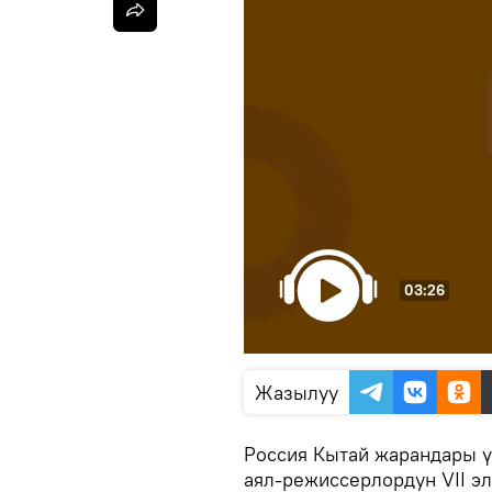
03:26
Жазылуу
Россия Кытай жарандары 
аял-режиссерлордун VII э