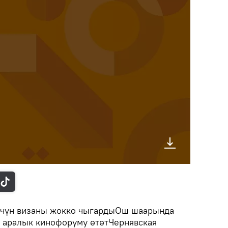
үчүн визаны жокко чыгардыОш шаарында
л аралык кинофоруму өтөтЧернявская