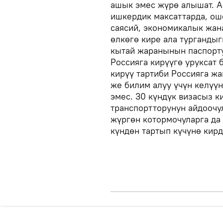
ашык эмес жүрө алышат. А
ишкердик максаттарда, ош
саясий, экономикалык жан
өлкөгө кире ала турганды
кытай жаранынын паспорту
Россияга кирүүгө уруксат 
кирүү тартиби Россияга ж
же билим алуу үчүн келүү
эмес. 30 күндүк визасыз к
транспортторунун айдоочу
жүргөн котормочуларга да
күндөн тартып күчүнө кирд