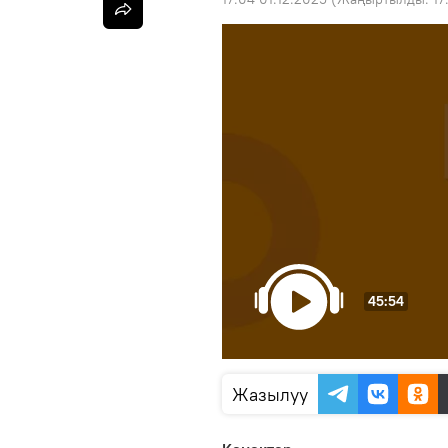
45:54
Жазылуу