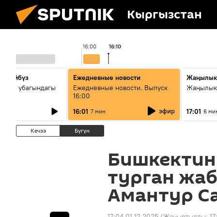
Кыргызстан
16:00
16:10
сүйлөйбүз
Ежедневные новости
Жаңылык
 — өз убагындагы
Ежедневные новости. Выпуск
Жаңылыкт
16:00
рологиялык кызмат
эфир
16:01
17:01
7 мин
6 ми
ндөтүлүүдө
Кечээ
Бүгүн
Бишкектин
турган жа
Амантур С
17:04 01.12.2025
(Жаңыртылды:
17