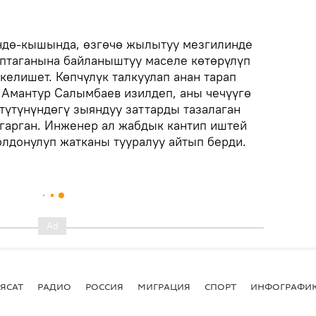
ндө-кышында, өзгөчө жылытуу мезгилинде
каптаганына байланыштуу маселе көтөрүлүп
келишет. Көпчүлүк талкуулап анан тарап
 Амантур Салымбаев изилдеп, аны чечүүгө
түтүнүндөгү зыяндуу заттарды тазалаган
ыгарган. Инженер ал жабдык кантип иштей
олдонулуп жатканы тууралуу айтып берди.
ЯСАТ
РАДИО
РОССИЯ
МИГРАЦИЯ
СПОРТ
ИНФОГРАФИ