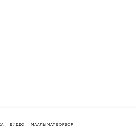
КА
ВИДЕО
МААЛЫМАТ БОРБОР