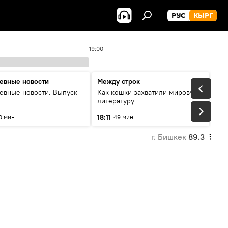
РУС
КЫРГ
19:00
евные новости
Между строк
евные новости. Выпуск
Как кошки захватили мировую
литературу
18:11
0 мин
49 мин
г. Бишкек
89.3