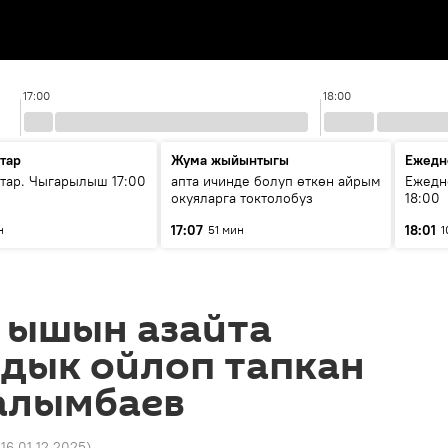
17:00
18:00
тар
Жума жыйынтыгы
Ежедн
ар. Чыгарылыш 17:00
апта ичинде болуп өткөн айрым
Ежедн
окуяларга токтолобуз
18:00
17:07
18:01
н
51 мин
1
 ышын азайта
бдык ойлоп тапкан
алымбаев
:16 01.12.2025
)