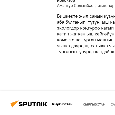
Коноктор
Амантур Салымбаев, инженер
Бишкекте жыл сайын күзү
аба булганып, түтүн, ыш 
экологдор коңгуроо кагып 
кетип жаткан ыш көйгөйүн
көмөктөшө турган мештин 
чыпка даярдап, сатыкка ч
турганын, учурда кандай к
Кыргызстан
КЫРГЫЗСТАН
СА