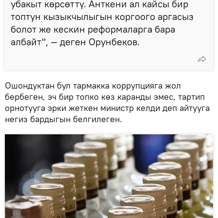
убакыт көрсөттү. Анткени ал кайсы бир
топтун кызыкчылыгын коргоого аргасыз
болот же кескин реформаларга бара
албайт", — деген Орунбеков.
Ошондуктан бул тармакка коррупцияга жол
бербеген, эч бир топко көз каранды эмес, тартип
орнотууга эрки жеткен министр келди деп айтууга
негиз бардыгын белгилеген.