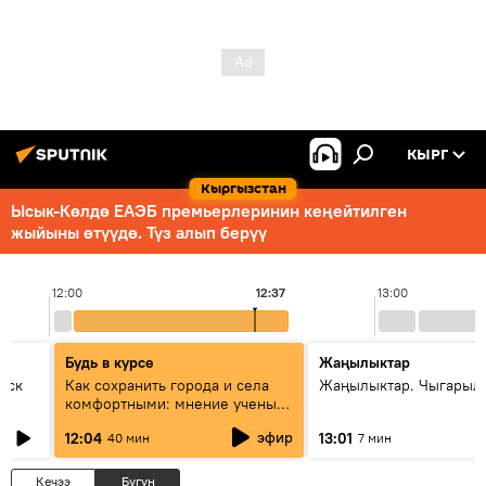
КЫРГ
Кыргызстан
Ысык-Көлдө ЕАЭБ премьерлеринин кеңейтилген
жыйыны өтүүдө. Түз алып берүү
12:00
12:37
13:00
Будь в курсе
Жаңылыктар
уск
Как сохранить города и села
Жаңылыктар. Чыгарыл
комфортными: мнение ученых
Евразии
эфир
12:04
13:01
40 мин
7 мин
Кечээ
Бүгүн