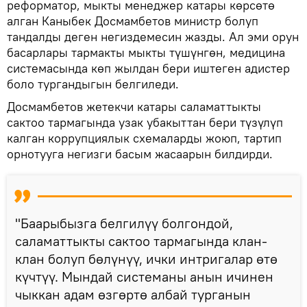
реформатор, мыкты менеджер катары көрсөтө
алган Каныбек Досмамбетов министр болуп
тандалды деген негиздемесин жазды. Ал эми орун
басарлары тармакты мыкты түшүнгөн, медицина
системасында көп жылдан бери иштеген адистер
боло тургандыгын белгиледи.
Досмамбетов жетекчи катары саламаттыкты
сактоо тармагында узак убакыттан бери түзүлүп
калган коррупциялык схемаларды жоюп, тартип
орнотууга негизги басым жасаарын билдирди.
"Баарыбызга белгилүү болгондой,
саламаттыкты сактоо тармагында клан-
клан болуп бөлүнүү, ички интригалар өтө
күчтүү. Мындай системаны анын ичинен
чыккан адам өзгөртө албай турганын