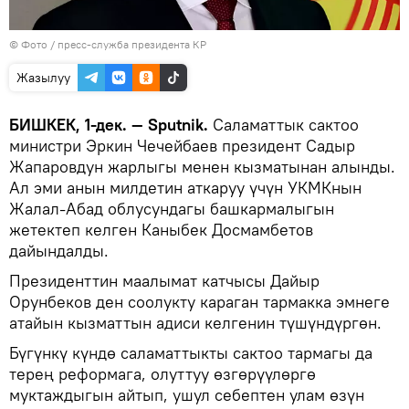
© Фото / пресс-служба президента КР
Жазылуу
БИШКЕК, 1-дек. — Sputnik.
Саламаттык сактоо
министри Эркин Чечейбаев президент Садыр
Жапаровдун жарлыгы менен кызматынан алынды.
Ал эми анын милдетин аткаруу үчүн УКМКнын
Жалал-Абад облусундагы башкармалыгын
жетектеп келген Каныбек Досмамбетов
дайындалды.
Президенттин маалымат катчысы Дайыр
Орунбеков ден соолукту караган тармакка эмнеге
атайын кызматтын адиси келгенин түшүндүргөн.
Бүгүнкү күндө саламаттыкты сактоо тармагы да
терең реформага, олуттуу өзгөрүүлөргө
муктаждыгын айтып, ушул себептен улам өзүн