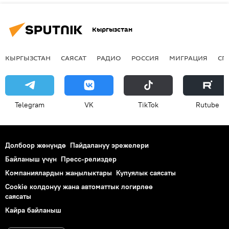
Кыргызстан
КЫРГЫЗСТАН
САЯСАТ
РАДИО
РОССИЯ
МИГРАЦИЯ
СП
Telegram
VK
ТikТоk
Rutube
Долбоор жөнүндө
Пайдалануу эрежелери
Байланыш үчүн
Пресс-релиздер
Компаниялардын жаңылыктары
Купуялык саясаты
Cookie колдонуу жана автоматтык логирлөө
саясаты
Кайра байланыш