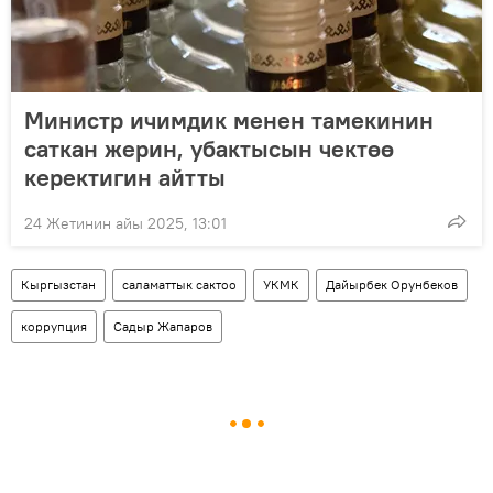
Министр ичимдик менен тамекинин
саткан жерин, убактысын чектөө
керектигин айтты
24 Жетинин айы 2025, 13:01
Кыргызстан
саламаттык сактоо
УКМК
Дайырбек Орунбеков
коррупция
Садыр Жапаров