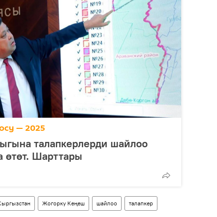
осу — 2025
ыгына талапкерлерди шайлоо
 өтөт. Шарттары
Кыргызстан
Жогорку Кеңеш
шайлоо
талапкер