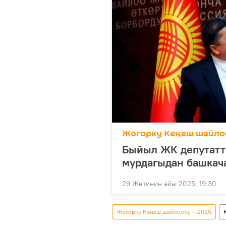
Жогорку Кеңеш шайло
Быйыл ЖК депутатт
мурдагыдан башкача
29 Жетинин айы 2025, 19:30
Жогорку Кеңеш шайлоосу — 2025