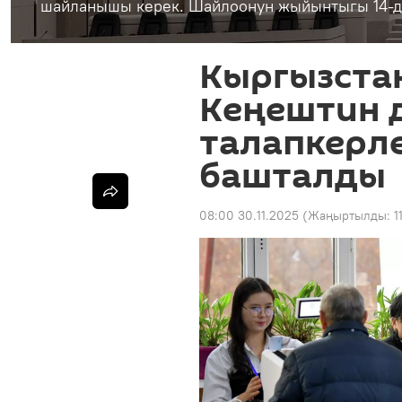
шайланышы керек. Шайлоонун жыйынтыгы 14-де
Кыргызста
Кеңештин 
талапкерл
башталды
08:00 30.11.2025
(Жаңыртылды:
1