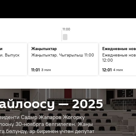
11:00
ти
Жаңылыктар
Ежедневные нов
и. Выпуск
Жаңылыктар. Чыгарылыш 11:00
Ежедневные нов
12:00
11:01
12:01
3 мин
4 мин
айлоосу — 2025
езиденти Садыр Жапаров Жогорку
лоону 30-ноябрга белгилеген. Жаңы
а бөлүндү, ар биринен үчтөн депутат