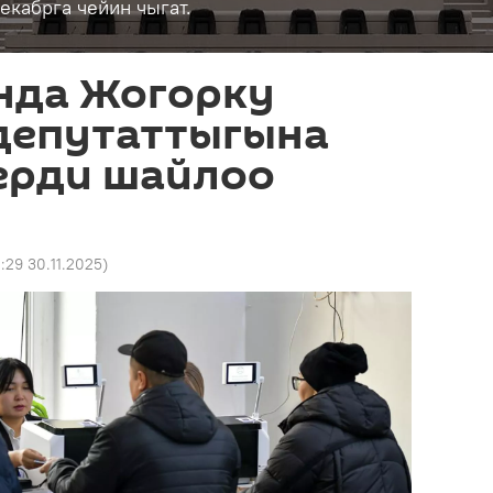
кабрга чейин чыгат.
нда Жогорку
депутаттыгына
ерди шайлоо
1:29 30.11.2025
)