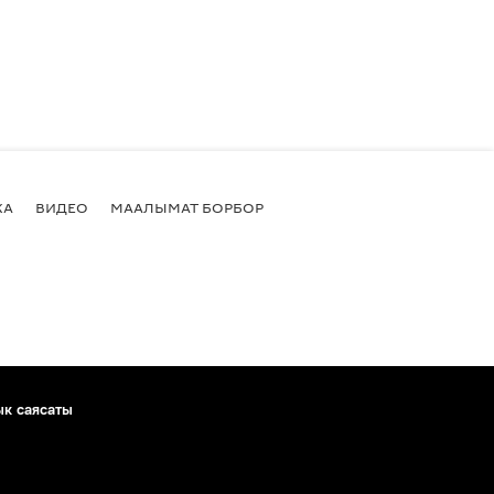
КА
ВИДЕО
МААЛЫМАТ БОРБОР
ык саясаты