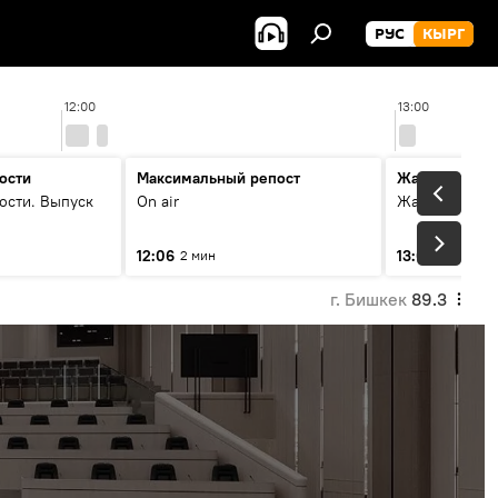
РУС
КЫРГ
12:00
13:00
ости
Максимальный репост
Жаңылыктар
ости. Выпуск
On air
Жаңылыктар.
12:06
13:01
2 мин
3 мин
г. Бишкек
89.3