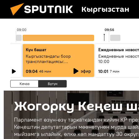
Кыргызстан
09:00
09:56
Күн башат
Ежедневные новос
лыш
Кыргызстандагы боор
Ежедневные новост
трансплантациясы:
10:00
жетишкендиктер жана өнүгүү
эфир
09:04
10:01
46 мин
7 мин
келечеги
Кечээ
Бүгүн
Жогорку Кеңеш ш
Парламент өзүн-өзү таркаткандан кийин КР пр
Кеңештин депутаттарын мөөнөтүнөн мурда шай
мыйзамга ылайык, өлкө көп мандаттуу 30 округг