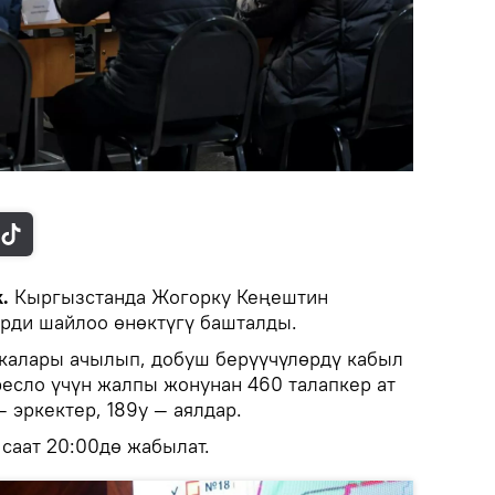
k.
Кыргызстанда Жогорку Кеңештин
рди шайлоо өнөктүгү башталды.
калары ачылып, добуш берүүчүлөрдү кабыл
ресло үчүн жалпы жонунан 460 талапкер ат
 эркектер, 189у — аялдар.
 саат 20:00дө жабылат.