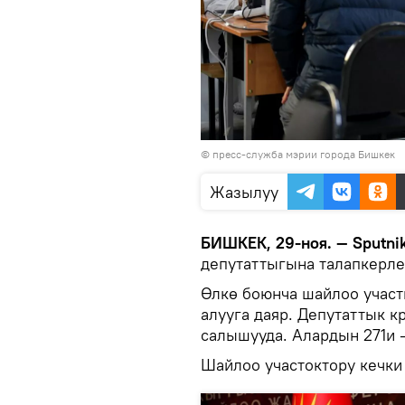
©
пресс-служба мэрии города Бишкек
Жазылуу
БИШКЕК, 29-ноя. — Sputni
депутаттыгына талапкерле
Өлкө боюнча шайлоо участ
алууга даяр. Депутаттык к
салышууда. Алардын 271и —
Шайлоо участоктору кечки