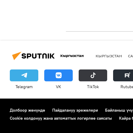
Кыргызстан
КЫРГЫЗСТАН
СА
Telegram
VK
ТikТоk
Rutub
Долбоор жөнүндө
Пайдалануу эрежелери
Байланыш үчү
Cookie колдонуу жана автоматтык логирлөө саясаты
Кайра