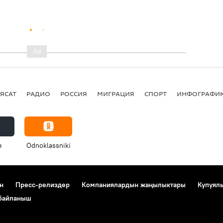
ЯСАТ
РАДИО
РОССИЯ
МИГРАЦИЯ
СПОРТ
ИНФОГРАФИ
e
Odnoklassniki
н
Пресс-релиздер
Компаниялардын жаңылыктары
Купуял
 байланыш